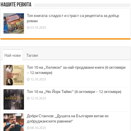
Нашите ревюта
Топ книгата: сладост и страст са рецептата за добър
роман
03.10.2025
Най-нови
Тагове
Топ 10 на „Хеликон” за най-продавани книги (6 октомври
– 12 октомври)
12.10.2025
Топ 10 на „Ню Йорк Таймс” (6 октомври – 12 октомври)
12.10.2025
Добри Станчов: „Душата на България витае из
добруджанските равнини“
08.10.2025