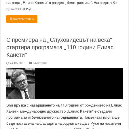
награда „Елиас Канети“ в раздел „белетристика“. Наградата бе
връчена от и.д. …
Прочетете още »
С премиера на „Слуховидецът на века“
стартира програмата „110 години Елиас
Канети“
24.06.2015
България
Във връзка с навършването на 110 години от рождението на Елиас
Канети международно дружество „Елиас Канети“ е създало
програма за отбелязването на годишнината. Паметната плоча ще
бъде поставена на фасадата на родната къща в Русе на носителя