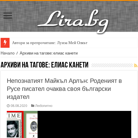
Автори за препрочитане: Луиза Мей Олкът
Начало
/
Архиви на тагове: елиас канети
Архиви на тагове:
елиас канети
Непознатият Майкъл Арлън: Роденият в
Русе писател очаква своя български
издател
08.08.2020
Любопитно