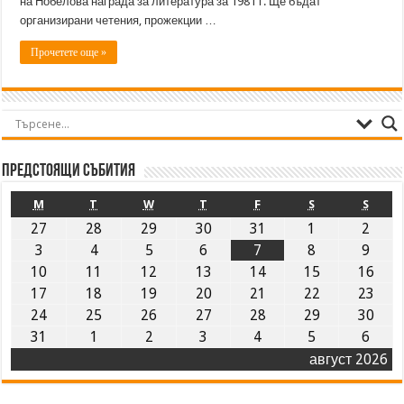
на Нобелова награда за литература за 1981 г. Ще бъдат
организирани четения, прожекции …
Прочетете още »
Предстоящи събития
M
T
W
T
F
S
S
27
28
29
30
31
1
2
3
4
5
6
7
8
9
10
11
12
13
14
15
16
17
18
19
20
21
22
23
24
25
26
27
28
29
30
31
1
2
3
4
5
6
август 2026