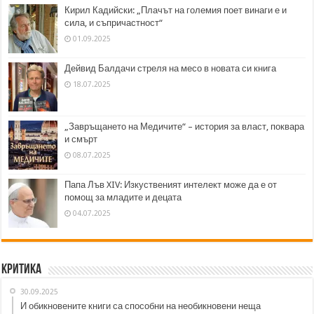
Кирил Кадийски: „Плачът на големия поет винаги е и
сила, и съпричастност“
01.09.2025
Дейвид Балдачи стреля на месо в новата си книга
18.07.2025
„Завръщането на Медичите“ – история за власт, поквара
и смърт
08.07.2025
Папа Лъв XIV: Изкуственият интелект може да е от
помощ за младите и децата
04.07.2025
Критика
30.09.2025
И обикновените книги са способни на необикновени неща