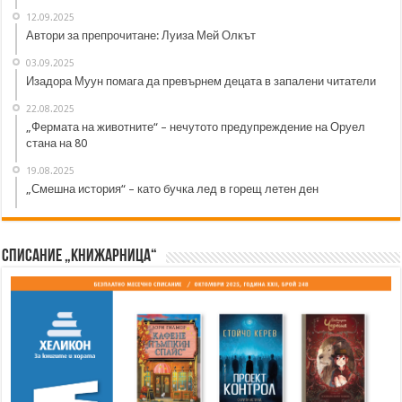
12.09.2025
Автори за препрочитане: Луиза Мей Олкът
03.09.2025
Изадора Муун помага да превърнем децата в запалени читатели
22.08.2025
„Фермата на животните“ – нечутото предупреждение на Оруел
стана на 80
19.08.2025
„Смешна история“ – като бучка лед в горещ летен ден
Списание „Книжарница“