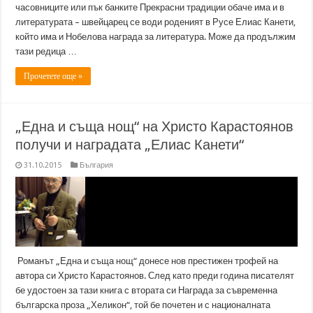
часовниците или пък банките Прекрасни традиции обаче има и в
литературата – швейцарец се води роденият в Русе Елиас Канети,
който има и Нобелова награда за литература. Може да продължим
тази редица …
Прочетете още »
„Една и съща нощ“ на Христо Карастоянов
получи и наградата „Елиас Канети“
31.10.2015
България
Романът „Една и съща нощ“ донесе нов престижен трофей на
автора си Христо Карастоянов. След като преди година писателят
бе удостоен за тази книга с втората си Награда за съвременна
българска проза „Хеликон“, той бе почетен и с националната