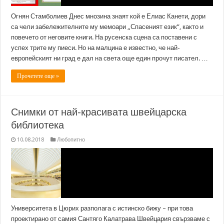
Огнян Стамболиев Днес мнозина знаят кой е Елиас Канети, дори
са чели забележителните му мемоари „Спасеният език”, както и
повечето от неговите книги. На русенска сцена са поставени с
успех трите му пиеси. Но на малцина е известно, че най-
европейският ни град е дал на света още един прочут писател. …
Прочетете още »
Снимки от най-красивата швейцарска
библиотека
10.08.2018
Любопитно
Университета в Цюрих разполага с истинско бижу – при това
проектирано от самия Сантяго Калатрава Швейцария свързваме с