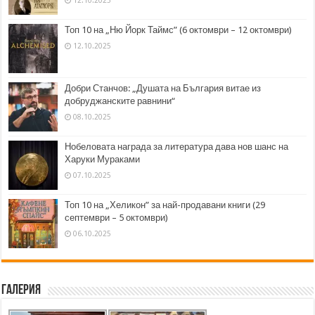
12.10.2025
Топ 10 на „Ню Йорк Таймс” (6 октомври – 12 октомври)
12.10.2025
Добри Станчов: „Душата на България витае из
добруджанските равнини“
08.10.2025
Нобеловата награда за литература дава нов шанс на
Харуки Мураками
07.10.2025
Топ 10 на „Хеликон” за най-продавани книги (29
септември – 5 октомври)
06.10.2025
Галерия