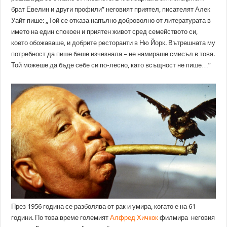
брат Евелин и други профили” неговият приятел, писателят Алек
Уайт пише: „Той се отказа напълно доброволно от литературата в
името на един спокоен и приятен живот сред семейството си,
което обожаваше, и добрите ресторанти в Ню Йорк. Вътрешната му
потребност да пише беше изчезнала – не намираше смисъл в това.
Той можеше да бъде себе си по-лесно, като всъщност не пише…”
През 1956 година се разболява от рак и умира, когато е на 61
години. По това време големият
Алфред Хичкок
филмира неговия