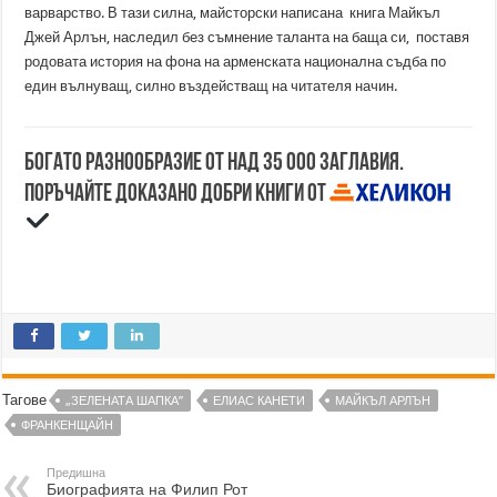
варварство. В тази силна, майсторски написана книга Майкъл
Джей Арлън, наследил без съмнение таланта на баща си, поставя
родовата история на фона на арменската национална съдба по
един вълнуващ, силно въздействащ на читателя начин.
Богато разнообразие от над 35 000 заглавия.
Поръчайте доказано добри книги от
Тагове
„ЗЕЛЕНАТА ШАПКА”
ЕЛИАС КАНЕТИ
МАЙКЪЛ АРЛЪН
ФРАНКЕНЩАЙН
Предишна
Биографията на Филип Рот