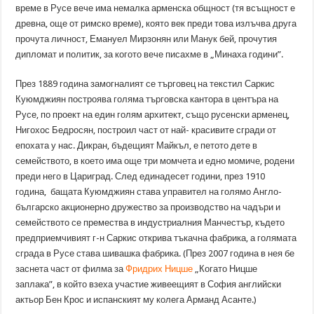
време в Русе вече има немалка арменска общност (тя всъщност е
древна, още от римско време), която век преди това излъчва друга
прочута личност, Емануел Мирзонян или Манук бей, прочутия
дипломат и политик, за когото вече писахме в „Минаха години”.
През 1889 година замогналият се търговец на текстил Саркис
Куюмджиян построява голяма търговска кантора в центъра на
Русе, по проект на един голям архитект, също русенски арменец,
Нигохос Бедросян, построил част от най- красивите сгради от
епохата у нас. Дикран, бъдещият Майкъл, е петото дете в
семейството, в което има още три момчета и едно момиче, родени
преди него в Цариград. След единадесет години, през 1910
година, бащата Куюмджиян става управител на голямо Англо-
българско акционерно дружество за производство на чадъри и
семейството се премества в индустриалния Манчестър, където
предприемчивият г-н Саркис открива тъкачна фабрика, а голямата
сграда в Русе става шивашка фабрика. (През 2007 година в нея бе
заснета част от филма за
Фридрих Ницше
„Когато Ницше
заплака”, в който взеха участие живеещият в София английски
актьор Бен Крос и испанският му колега Арманд Асанте.)