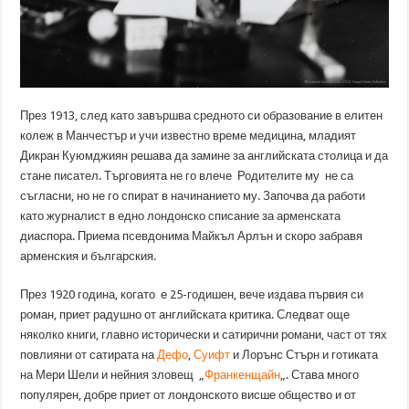
През 1913, след като завършва средното си образование в елитен
колеж в Манчестър и учи известно време медицина, младият
Дикран Куюмджиян решава да замине за английската столица и да
стане писател. Търговията не го влече Родителите му не са
съгласни, но не го спират в начинанието му. Започва да работи
като журналист в едно лондонско списание за арменската
диаспора. Приема псевдонима Майкъл Арлън и скоро забравя
арменския и българския.
През 1920 година, когато е 25-годишен, вече издава първия си
роман, приет радушно от английската критика. Следват още
няколко книги, главно исторически и сатирични романи, част от тях
повлияни от сатирата на
Дефо
,
Суифт
и Лорънс Стърн и готиката
на Мери Шели и нейния зловещ „
Франкенщайн
„. Става много
популярен, добре приет от лондонското висше общество и от