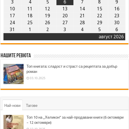
3
4
5
6
7
8
9
10
11
12
13
14
15
16
17
18
19
20
21
22
23
24
25
26
27
28
29
30
31
1
2
3
4
5
6
август 2026
Нашите ревюта
Топ книгата: сладост и страст са рецептата за добър
роман
03.10.2025
Най-нови
Тагове
Топ 10 на „Хеликон” за най-продавани книги (6 октомври
– 12 октомври)