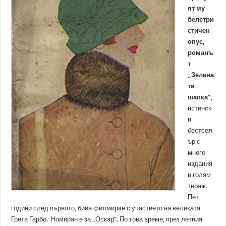
ят му
белетри
стичен
опус,
романъ
т
„Зелена
та
шапка”,
истинск
и
бестсел
ър с
много
издания
в голям
тираж.
Пет
години след първото, бива филмиран с участието на великата
Грета Гарбо. Номиран е за „Оскар”. По това време, през летния