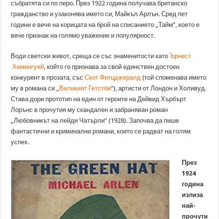
събратята си по перо. През 1922 година получава британско
гражданство и узаконява името си, Майкъл Арлън. Сред пет
години е вече на корицата на брой на списанието „Тайм”, което е
вече признак на голямо уважение и популярност.
Води светски живот, среща се със знаменитости като
Ърнест
Хемингуей
, който го признава за свой единствен достоен
конкурент в прозата, със
Скот Фитцджералд
(той споменава името
му в романа си „
Великият Гетстби
”), артисти от Лондон и Холивуд.
Става дори прототип на един от героите на Дейвид Хърбърт
Лорънс в прочутия му скандален и забраняван роман
„Любовникът на лейди Чатърли” (1928). Започва да пише
фантастични и криминални романи, които се радват на голям
успех.
През
1924
година
излиза
най-
прочути