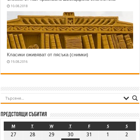
10.08.2018
Класики оживяват от пясъка (снимки)
19.08.2016
Предстоящи събития
M
T
W
T
F
S
S
27
28
29
30
31
1
2