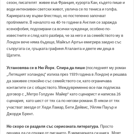
сезон, писателят живее във Франция, курорта Кан, където пише и
води интензивен светски живот, увлича се по тениса и голфа.
Кариерата му върви блестящо, но постепенно започват
проблемите. В началото на 40-те години в Англия се заражда
ксенофобия, подозирани са всички чужденци, особено по-
известните и след като разбира, че за него и за семейството му в
Лондон вече няма бъдеще, Майкъл Арлън емигрира заедно със
съпругата си, гръцката графиня Аталанта и двете им деца в
Щатите.
Установява се в Ню Йорк. Спира да пише
(последният му роман
„Летящият холандец” излиза през 1939 година в Лондон) и решава
да заживее спокойно със семейството си, като ограничава
контактите си с обществото. Междувременно все пак подписва
договор с „Метро Голдуин Майер“ като сценарист и написва 26
сценария, като шест от тях са по негови романи. В някои от тях
участват звезди от Хеди Ламар, Бети Дейвис, Уйлям Пауър и
Джордж Брент.
Но скоро се разделя със сериозната литература.
Просто
решава да се откаже от писането. В мемоарната си книга „Моят