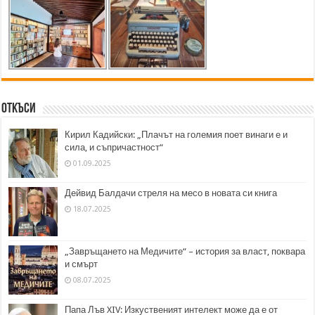
Откъси
Кирил Кадийски: „Плачът на големия поет винаги е и
сила, и съпричастност“
01.09.2025
Дейвид Балдачи стреля на месо в новата си книга
18.07.2025
„Завръщането на Медичите“ – история за власт, поквара
и смърт
08.07.2025
Папа Лъв XIV: Изкуственият интелект може да е от