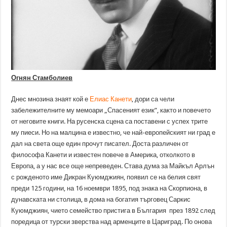
Огнян Стамболиев
Днес мнозина знаят кой е
Елиас Канети
, дори са чели
забележителните му мемоари „Спасеният език”, както и повечето
от неговите книги. На русенска сцена са поставени с успех трите
му пиеси. Но на малцина е известно, че най-европейският ни град е
дал на света още един прочут писател. Доста различен от
философа Канети и известен повече в Америка, отколкото в
Европа, а у нас все още непреведен. Става дума за Майкъл Арлън
с рожденото име Дикран Куюмджиян, появил се на белия свят
преди 125 години, на 16 ноември 1895, под знака на Скорпиона, в
дунавската ни столица, в дома на богатия търговец Саркис
Куюмджиян, чието семейство пристига в България през 1892 след
поредица от турски зверства над арменците в Цариград. По онова