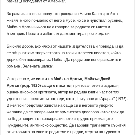
разказ „Господинът от Америка”.
За разлика от своя прочут съгражданин Елиас Канети, който е
живял много по-малко от него в Русе, но се е чувствал русенец,
Майкъл Арлън никога не е говорил за родното си място и
България. Просто е избягвал да коментира произхода си…
Би било добре, ако някои от нашите издателства и преводачи да
се обърнат към творчеството на този интересен писател, който
дори е бил номиниран за Нобел. Да представи поне разказите и
романа „Зелената шапка”.
Интересно е, че
синът на Майкъл Арлън, Майкъл Джей
Арлън (род. 1930) също е писател
, при това четен и издаван,
оценен високо от критиката, автор на редица книги, част от тях
удостоени с престижни награди, като „Пътуване до Арарат” (1975).
В нея той представя живота на баща си и неговото упорито
желание да се разграничи от арменската диаспора като страх да
не бъде неприет от консервативното и трудно приемащото
чужденците, английско общество. Да забрави трагичните събития
от историята на своите родители и предци, жертви на турското