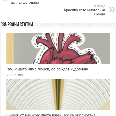
излиза догодина
Следваща
Красиво като многолика
среща
Свързани статии
Там, където няма любов, се раждат чудовища
01.07.2019
Снимки от най-красивата швейцарска библиотека