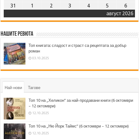
31
1
2
3
4
5
6
август 2026
Нашите ревюта
Топ книгата: сладост и страст са рецептата за добър
роман
03.10.2025
Най-нови
Тагове
Топ 10 на „Хеликон” за най-продавани книги (6 октомври
– 12 октомври)
12.10.2025
Топ 10 на „Ню Йорк Таймс” (6 октомври – 12 октомври)
12.10.2025