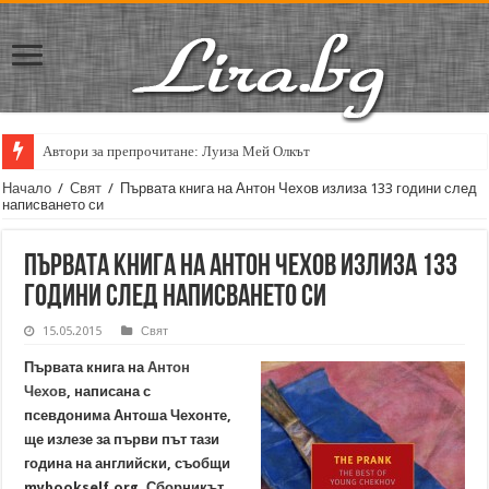
Автори за препрочитане: Луиза Мей Олкът
Начало
/
Свят
/
Първата книга на Антон Чехов излиза 133 години след
написването си
Първата книга на Антон Чехов излиза 133
години след написването си
15.05.2015
Свят
Първата книга на
Антон
Чехов
, написана с
псевдонима Антоша Чехонте,
ще излезе за първи път тази
година на английски, съобщи
mybookself.org. Сборникът