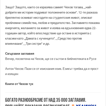
Защо? Защото, както се изразява самият Чехов тогава, „най-
добрите ми истории подриват положените основи“. 12-те разказа
брилянтно осмиват несгодите на студентския живот, описват
проблемни семейства, любов и предателство. Заглавието показва
енергията, желанието за живот и изява на вдъхновения едва 22-
годишен автор, който впоследствие ще остане в историята с
класики като „Дамата с кученцето“, „Средство против
впиянчване“, „Три сестри“ и др.
Свързани заглавия
Вечер, посветена на Чехов, ще се състои в библиотеката в Русе
Антон Чехов: Пази се от изискания език. Езикът трябва да е прост
и изящен
Книги от Чехов
тук
Богато разнообразие от над 35 000 заглавия.