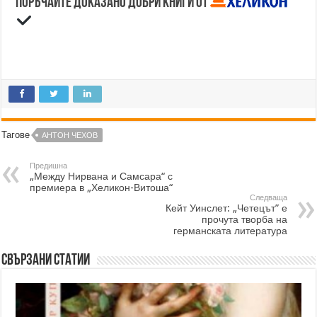
Поръчайте доказано добри книги от
Тагове
АНТОН ЧЕХОВ
Предишна
„Между Нирвана и Самсара“ с
премиера в „Хеликон-Витоша“
Следваща
Кейт Уинслет: „Четецът” е
прочута творба на
германската литература
Свързани статии