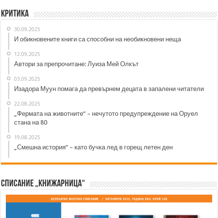
Критика
30.09.2025
И обикновените книги са способни на необикновени неща
12.09.2025
Автори за препрочитане: Луиза Мей Олкът
03.09.2025
Изадора Муун помага да превърнем децата в запалени читатели
22.08.2025
„Фермата на животните“ – нечутото предупреждение на Оруел
стана на 80
19.08.2025
„Смешна история“ – като бучка лед в горещ летен ден
Списание „Книжарница“