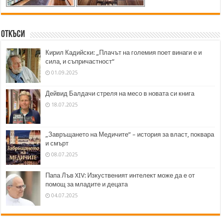
Откъси
Кирил Кадийски: „Плачът на големия поет винаги е и
сила, и съпричастност“
01.09.2025
Дейвид Балдачи стреля на месо в новата си книга
18.07.2025
„Завръщането на Медичите“ – история за власт, поквара
и смърт
08.07.2025
Папа Лъв XIV: Изкуственият интелект може да е от
помощ за младите и децата
04.07.2025