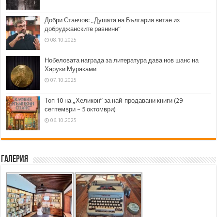
Добри Станчов: „Душата на България витае из
добруджанските равнини“
08.10.2025
Нобеловата награда за литература дава нов шанс на
Харуки Мураками
07.10.2025
Топ 10 на „Хеликон” за най-продавани книги (29
септември – 5 октомври)
06.10.2025
Галерия