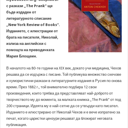
с разкази „The Prank“ ще
бъде издаден от
литературното списание
„New York Review of Books“.
Изданието, с илюстрации от
брата на писателя, Николай,
излиза на английски с
помощта на преводачката
Мария Блощеин.
В началото на 80-те години на XIX век, докато учи медицина, Чехов
решава да се издържа с писане. Той публикува множество скечове
и хумористични разкази в литературните издания в Русия по онова
време. През 1882 г., той внимателно подбира 12 свои
произведения, които трябва да представляват най-доброто от
творчеството му до момента, за малката книжка „The Prank“ от под
200 страници. Идеята му е най-сетне да се утвърди като писател.
Изданието е илюстрирано от Николай Чехов и е вече изпратено за
печат, когато царистки цензури решават да блокират неговата
публикация.