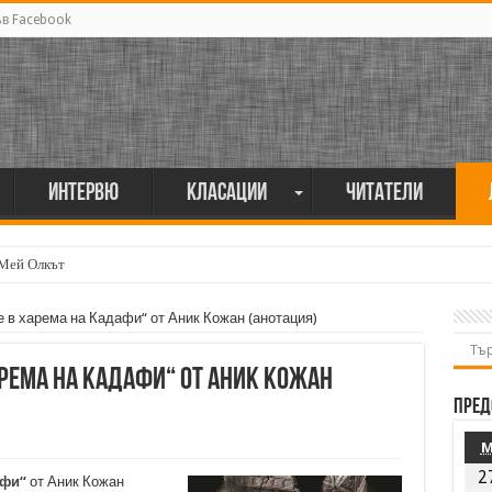
ъв Facebook
Интервю
Класации
Читатели
 Мей Олкът
 в харема на Кадафи“ от Аник Кожан (анотация)
рема на Кадафи“ от Аник Кожан
Пред
2
афи“
от Аник Кожан