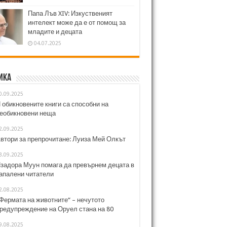
Папа Лъв XIV: Изкуственият
интелект може да е от помощ за
младите и децата
04.07.2025
ика
0.09.2025
 обикновените книги са способни на
еобикновени неща
2.09.2025
втори за препрочитане: Луиза Мей Олкът
3.09.2025
задора Муун помага да превърнем децата в
апалени читатели
2.08.2025
Фермата на животните“ – нечутото
редупреждение на Оруел стана на 80
9.08.2025