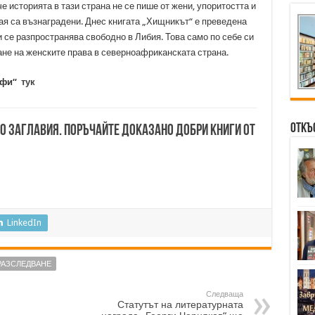
 историята в тази страна не се пише от жени, упоритостта и
ая са възнаградени. Днес книгата „Хищникът“ е преведена
, и се разпространява свободно в Либия. Това само по себе си
не на женските права в северноафриканската страна.
дафи“
тук
Откъ
00 заглавия. Поръчайте доказано добри книги от
LinkedIn
РАЗСЛЕДВАНЕ
Следваща
Статутът на литературната