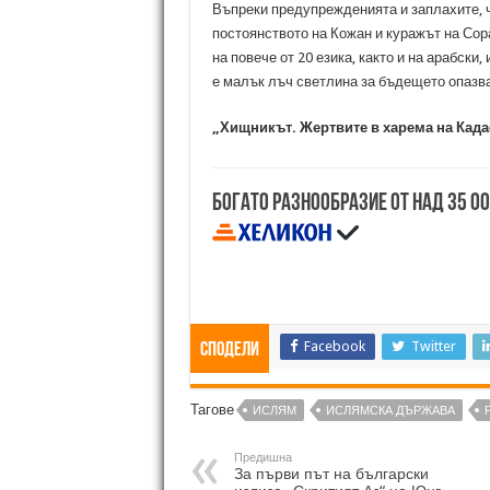
Въпреки предупрежденията и заплахите, че
постоянството на Кожан и куражът на Сор
на повече от 20 езика, както и на арабски
е малък лъч светлина за бъдещето опазва
„Хищникът. Жертвите в харема на Ка
Богато разнообразие от над 35 0
Facebook
Twitter
Сподели
Тагове
ИСЛЯМ
ИСЛЯМСКА ДЪРЖАВА
Предишна
За първи път на български