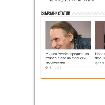
излиза „Скритият Аз“ на Юнг
Свързани статии
Мишел Уелбек предизвика
Нова 
отново гнева на френски
Франк
мюсюлмани
07.02
11.01.2023