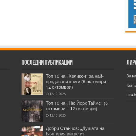
Последни публикации
Лир
Топ 10 на „Хеликон” за най-
За н
продавани книги (6 октомври –
Конт
12 октомври)
12.10.2025
Lira.
Топ 10 на „Ню Йорк Таймс” (6
октомври – 12 октомври)
12.10.2025
Добри Станчов: „Душата на
България витае из