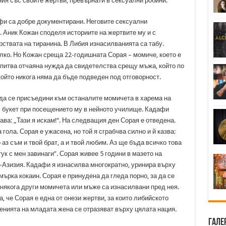
ия със своите жертви, превърнати в сексуални робини.
и са добре документирани. Неговите сексуални
. Аник Кожан споделя историите на жертвите му и с
рствата на тиранина. В Либия изнасилванията са табу.
алко. Но Кожан среща 22-годишната Сорая – момиче, което е
изпитва отчаяна нужда да свидетелства срещу мъжа, който по
който никога няма да бъде подведен под отговорност.
т да се присъедини към останалите момичета в харема на
с букет при посещението му в нейното училище. Кадафи
ава: „Тази я искам!“. На следващия ден Сорая е отведена.
ола. Сорая е ужасена, но той я сграбчва силно и й казва:
аз съм и твой брат, а и твой любим. Аз ще бъда всичко това
ук с мен завинаги”. Сорая живее 5 години в мазето на
-Азизия. Кадафи я изнасилва многократно, уринира върху
смърка кокаин. Сорая е принудена да гледа порно, за да се
онякога други момичета или мъже са изнасилвани пред нея.
, че Сорая е една от онези жертви, за които либийското
енията на младата жена се отразяват върху цялата нация.
Гале