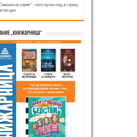
Смешна история“ – като бучка лед в горещ
етен ден
ание „Книжарница“