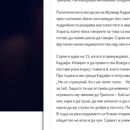
трибуна, той извършва нечовешки злодеян
Политическите ексцесии на Муамар Кадаф
престъпления обаче сега виждат бял свят
подробности разкрива жестокостите и зве
Хората, които биха говорили за това са м
готово да поеме риска да говори. Сорая 
брутален начин издевателства над нея и 
Сорая е едва на 15, когато я принуждава
Кадафи. Избират я да приветства Вожда 
поставя ръка върху главата й, което означ
При първата им среща Кадафи я получава г
„Не се страхувай. Аз съм твоят татко… Но 
за теб. Защото ти ще останеш да живееш т
огромното му имение до Триполи – Баб ал
нея, кара я да пуши, да пие алкохол и да 
научи да му служи по-добре в леглото. П
В хода на разследването си Кожан открива
общество не иска и да чуе. Срамът и униж