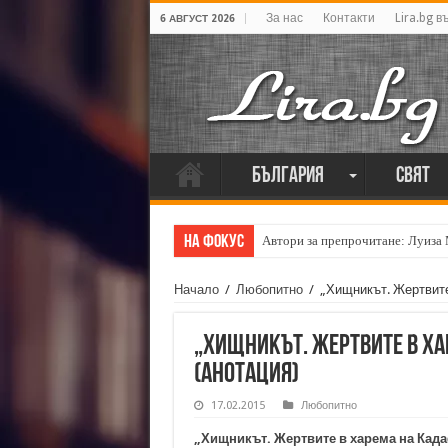
За нас
Контакти
Lira.bg в
6 АВГУСТ 2026
България
Свят
На фокус
Автори за препрочитане: Луиза
Начало
/
Любопитно
/
„Хищникът. Жертвите
„Хищникът. Жертвите в ха
(анотация)
17.02.2015
Любопитно
„Хищникът. Жертвите в харема на Кад