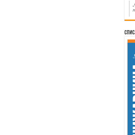
„
л
Спис