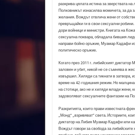
разкрива цялата истина за зверствата на 
Полковникът изнасилва момичета, за да з
желания. Вождът отвлича жени от собстве
превръщайки ги в свои сексуални робини. 
дори войници и министри. Книгата на Кож
сексуална поквара, обладала бившия лиде
направи бойно оръжие, Муамар Кадафи из
политическо оръжие.
Когато през 2011 г. либийският диктатор
заловен и убит, никой не се съмнява в жес
извършил. Хиляди са тикнати в затвора, и
време на 42-годишния режим. Но малцина 
на стотици, ако не и хиляди млади жени, к
задоволяват сексуалните фантазии на По
Разкритията, които прави известната фре
„Монд“ „взривяват” света. Историите, кои
диктатор на Либия Муамар Кадафи или как
Вождът говори за свобода за либийските 