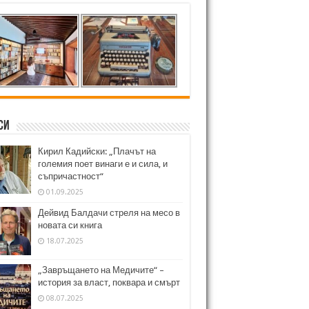
си
Кирил Кадийски: „Плачът на
големия поет винаги е и сила, и
съпричастност“
01.09.2025
Дейвид Балдачи стреля на месо в
новата си книга
18.07.2025
„Завръщането на Медичите“ –
история за власт, поквара и смърт
08.07.2025