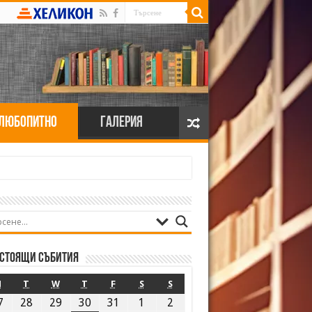
Любопитно
Галерия
стоящи събития
M
T
W
T
F
S
S
7
28
29
30
31
1
2