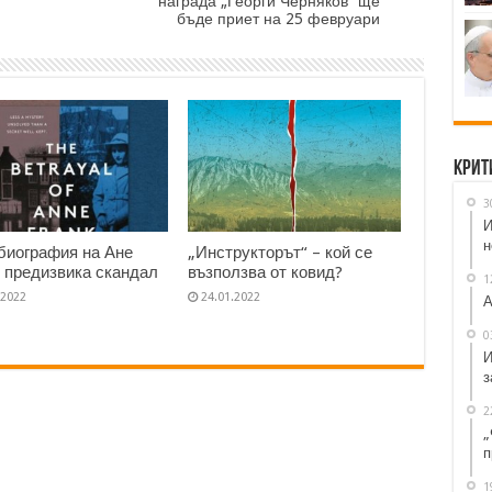
награда „Георги Черняков“ ще
бъде приет на 25 февруари
Крит
3
И
н
биография на Ане
„Инструкторът“ – кой се
 предизвика скандал
възползва от ковид?
1
.2022
24.01.2022
А
0
И
з
2
„
п
1