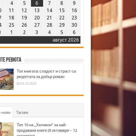
3
4
5
6
7
8
9
0
11
12
13
14
15
16
7
18
19
20
21
22
23
4
25
26
27
28
29
30
1
1
2
3
4
5
6
август 2026
те ревюта
Топ книгата: сладост и страст са
рецептата за добър роман
03.10.2025
-нови
Тагове
Топ 10 на „Хеликон” за най-
продавани книги (6 октомври – 12
октомври)