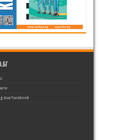
а.бг
ас
акти
bg във Facebook