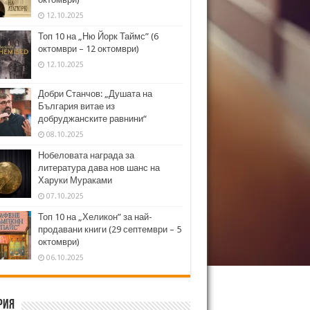
12.10.2025
Топ 10 на „Ню Йорк Таймс” (6
октомври – 12 октомври)
12.10.2025
Добри Станчов: „Душата на
България витае из
добруджанските равнини“
08.10.2025
Нобеловата награда за
литература дава нов шанс на
Харуки Мураками
07.10.2025
Топ 10 на „Хеликон” за най-
продавани книги (29 септември – 5
октомври)
06.10.2025
рия