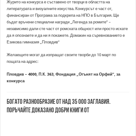
Журито на конкурса е съставено от творци в областта на
литературата и визуалните изкуства. Конкурсът е част от,
финансиран от Програма за подкрепа на НПО в България. Ще
бъдат връчени специални награди „Легенда за ромите” –
независимо дали сте част от ромската общност или просто искате
да я опознаете и да ни я покажете. Домакин на съревнованието е
Езикова гимназия „Пловдив”
Желаещите могат да изпращат своите творби до 10 март по
пощата на адрес:
Пловдив – 4000, П.К. 363, Фондация „Огънят на Орфей”, за
конкурса
Богато разнообразие от над 35 000 заглавия.
Поръчайте доказано добри книги от