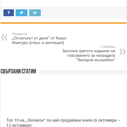
Предишна
„Остатъкът от деня” от Казуо
Ишигуро (откъс и анотация)
Следваща
Започна третото издание на
гласуването за наградата
“Бисерче вълшебно”
Свързани статии
Топ 10 на „Хеликон” за най-продавани книги (6 октомври –
12 октомври)