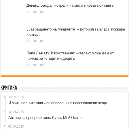
Дейвид Балдачи стреля на месо в новата си книга
18.07.2025
„Завръщането на Медичите“ – история за власт, поквара
и смърт
08.07.2025
Папа Лъв XIV: Изкуственият интелект може да е от
помощ за младите и децата
04.07.2025
Критика
30.09.2025
И обикновените книги са способни на необикновени неща
12.09.2025
Автори за препрочитане: Луиза Мей Олкът
03.09.2025