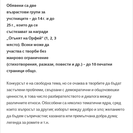
Виктор Юго: „Книгите са верни и безстрастни приятели“
Обявени са две
възрастови групи за
учстниците – до 14 г. и до
25 г., които да се
състезават за награди
„Огънят на Орфей” (1, 2, 3
място). Всеки може да
участва с творби без
жанрово ограничение
(стихотворения, разкази, повести и др.) – до 10 печатни
страници общо.
Конкурсът е на свободна тема, но се очаква в творбите да бъдат
застъпени проблеми, свързани с демократични и общочовешки
ценности, в това число разбирателството и диалога между
различните етноси. Обособени са няколко тематични ядра, сред
които: въпросът за другия; изборът между добро и зло; желанието
да бъдем съпричастни; казаната или премълчана добра дума;
легенда за ромите и т.н.