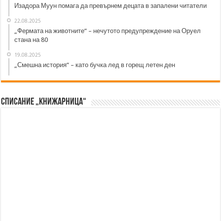
Изадора Муун помага да превърнем децата в запалени читатели
22.08.2025
„Фермата на животните“ – нечутото предупреждение на Оруел
стана на 80
19.08.2025
„Смешна история“ – като бучка лед в горещ летен ден
Списание „Книжарница“