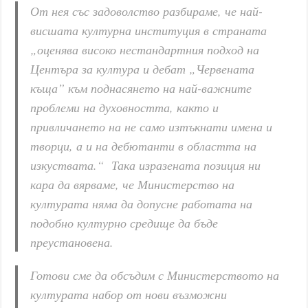
От нея със задоволство разбираме, че най-
висшата културна институция в страната
„оценява високо нестандартния подход на
Центъра за култура и дебат „Червената
къща” към поднасянето на най-важните
проблеми на духовността, както и
привличането на не само изтъкнати имена и
творци, а и на дебютанти в областта на
изкуствата.“ Така изразената позиция ни
кара да вярваме, че Министерство на
културата няма да допусне работата на
подобно културно средище да бъде
преустановена.
Готови сме да обсъдим с Министерството на
културата набор от нови възможни