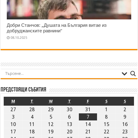
Добри Станчов: „Душата на България витае из
добруджанските равнини“
08.10.2025
Предстоящи събития
M
T
W
T
F
S
S
27
28
29
30
31
1
2
3
4
5
6
7
8
9
10
11
12
13
14
15
16
17
18
19
20
21
22
23