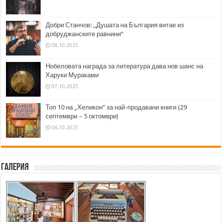
Добри Станчов: „Душата на България витае из
добруджанските равнини“
08.10.2025
Нобеловата награда за литература дава нов шанс на
Харуки Мураками
07.10.2025
Топ 10 на „Хеликон” за най-продавани книги (29
септември – 5 октомври)
06.10.2025
Галерия