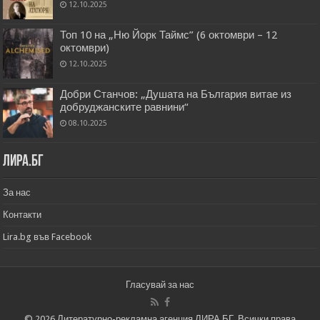
12.10.2025
Топ 10 на „Ню Йорк Таймс” (6 октомври – 12
октомври)
12.10.2025
Добри Станчов: „Душата на България витае из
добруджанските равнини“
08.10.2025
Лира.бг
За нас
Контакти
Lira.bg във Facebook
Гласувай за нас
© 2026 Литературно-рекламна агенция ЛИРА.БГ. Всички права