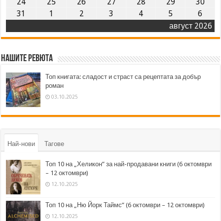
24
25
26
27
28
29
30
31
1
2
3
4
5
6
август 2026
Нашите ревюта
Топ книгата: сладост и страст са рецептата за добър
роман
03.10.2025
Най-нови
Тагове
Топ 10 на „Хеликон” за най-продавани книги (6 октомври
– 12 октомври)
12.10.2025
Топ 10 на „Ню Йорк Таймс” (6 октомври – 12 октомври)
12.10.2025