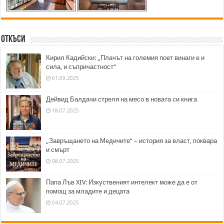
Откъси
Кирил Кадийски: „Плачът на големия поет винаги е и
сила, и съпричастност“
01.09.2025
Дейвид Балдачи стреля на месо в новата си книга
18.07.2025
„Завръщането на Медичите“ – история за власт, поквара
и смърт
08.07.2025
Папа Лъв XIV: Изкуственият интелект може да е от
помощ за младите и децата
04.07.2025