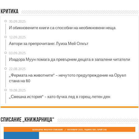
Критика
30.09.2025
И обикновените книги са способни на необикновени неща
12.09.2025
Автори за препрочитане: Луиза Мей Олкът
03.09.2025
Изадора Муун помага да превърнем децата в запалени читатели
22.08.2025
„Фермата на животните“ – нечутото предупреждение на Оруел
стана на 80
19.08.2025
„Смешна история“ – като бучка лед в горещ летен ден
Списание „Книжарница“