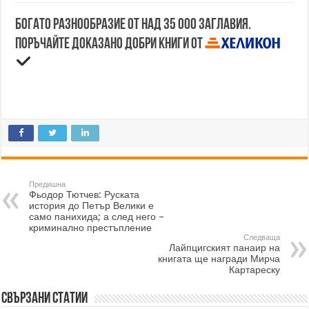
Богато разнообразие от над 35 000 заглавия.
Поръчайте доказано добри книги от
Предишна
Фьодор Тютчев: Руската
история до Петър Велики е
само панихида; а след него –
криминално престъпление
Следваща
Лайпцигският панаир на
книгата ще награди Мирча
Картареску
Свързани статии