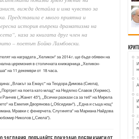
анист, вижда детайла и има чувство за
ка. Представила е много приятна и
ересна история въпреки драматизма на
ета“, каза за книгата друг член на
ито – поетът Бойко Ламбовски.
Крит
телят на наградата „Хеликон“ за 2014 г. ще бъде обявен на
3
И
иална церемония в столичната книжарница „Хеликон-
н
ша“ на 11 декември от 18 часа.
1
дина: „Влакът за Емаус” на Теодора Димова (Сиела),
А
„Портрет на поета като млад” на Недялко Славов (Хермес).
0
Ранчев („Жанет 45”), „Всички разкази са за теб” на Мирела
И
рето” на Емилия Дворянова („Обсидиан”). „Една и съща нощ”
з
 романа. Мравки с фенерчета. Слугинята” на Мариана Найдова
2
Любомир Николов („Сиела”).
„
п
1