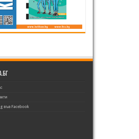
а.бг
ас
акти
bg във Facebook