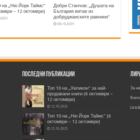
0 на „Ню Йорк Таймс”
Добри Станчов: „Душата на
томври – 12 октомври)
България витае из
добруджанските равнини“
.2025
08.10.2025
Последни публикации
Лир
Топ 10 на „Хеликон” за най-
За н
продавани книги (6 октомври –
Конт
12 октомври)
12.10.2025
Lira.
Топ 10 на „Ню Йорк Таймс” (6
октомври – 12 октомври)
12.10.2025