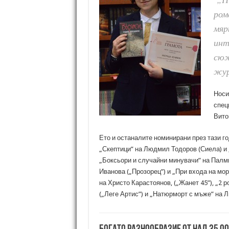
ром
мяр
инт
сюж
жур
Носи
спец
Вито
Ето и останалите номинирани през тази го
„Скептици” на Людмил Тодоров (Сиела) и 
„Боксьори и случайни минувачи” на Палми 
Иванова („Прозорец”) и „При входа на мо
на Христо Карастоянов, („Жанет 45”), „2
(„Леге Артис”) и „Натюрморт с мъже” на 