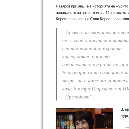
Лазаров призна, че в историята на журит
попадането на някоя книга в 12-те, колко
Караславов, син на Слав Караславов, жив
„За мен е изключителна чест
че журито постави в такава
елитна компания, първата
книга, която нашето
издателство пусна на пазара
Благодаря им не само като н
жури, но и като на читател
каза Бистра Георгиева от И
„Президент“.
„Вър
Бург
„Пи