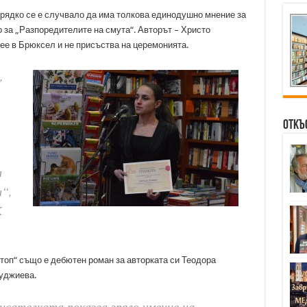
о рядко се е случвало да има толкова единодушно мнение за
то за „Разпоредителите на смута“. Авторът – Христо
ее в Брюксел и не присъства на церемонията.
,
Откъ
.
а
и“,
К
топ“ също е дебютен роман за авторката си Теодора
уджиева.
сателката показва зряло умение на