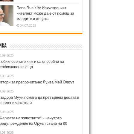
Папа Лъв XIV: Изкуственият
интелект може да е от помощ за
младите и децата
04.07.2025
ика
0.09.2025
 обикновените книги са способни на
еобикновени неща
2.09.2025
втори за препрочитане: Луиза Мей Олкът
3.09.2025
задора Муун помага да превърнем децата в
апалени читатели
2.08.2025
Фермата на животните“ – нечутото
редупреждение на Оруел стана на 80
9.08.2025