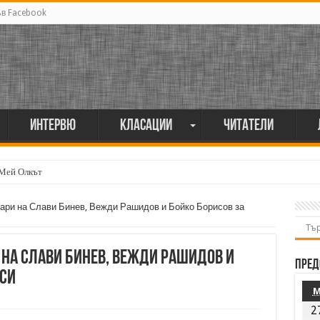
ъв Facebook
Интервю
Класации
Читатели
 Мей Олкът
ари на Слави Бинев, Вежди Рашидов и Бойко Борисов за
на Слави Бинев, Вежди Рашидов и
Пред
 си
2