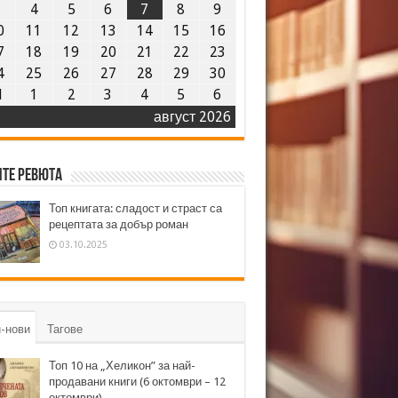
3
4
5
6
7
8
9
0
11
12
13
14
15
16
7
18
19
20
21
22
23
4
25
26
27
28
29
30
1
1
2
3
4
5
6
август 2026
те ревюта
Топ книгата: сладост и страст са
рецептата за добър роман
03.10.2025
-нови
Тагове
Топ 10 на „Хеликон” за най-
продавани книги (6 октомври – 12
октомври)