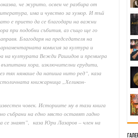
оказва, че журито, освен че разбира от
итература, има и чувство за хумор. И тъй
ато е прието да се благодари на важни
ора при подобни събития, аз също ще го
аправя. Благодаря на председателя на
парламентарната комисия за култура и
ра на културата Вежди Рашидов и премиера
о възпитани хора, изключителни ерудити,
ез тях нямаше да напиша нито ред“, каза
 столичната книжарница „Хеликон-
известен човек. Историите му в тази книга
 но събрани на едно място оставят гадно
а се знаят”, каза Юри Лазаров – член на
Гале