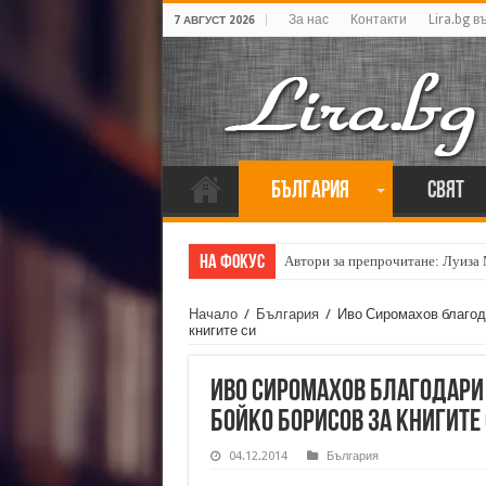
За нас
Контакти
Lira.bg в
7 АВГУСТ 2026
България
Свят
На фокус
Автори за препрочитане: Луиза
Начало
/
България
/
Иво Сиромахов благод
книгите си
Иво Сиромахов благодари 
Бойко Борисов за книгите
04.12.2014
България