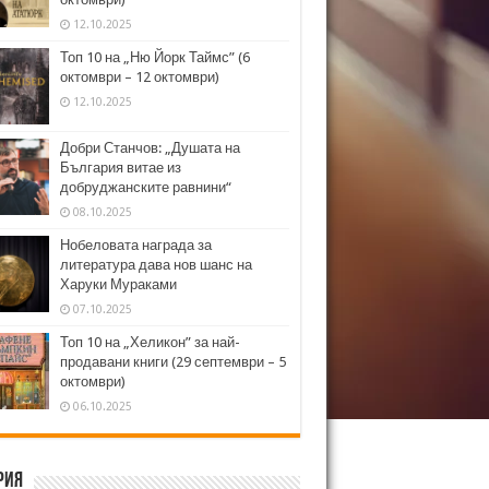
12.10.2025
Топ 10 на „Ню Йорк Таймс” (6
октомври – 12 октомври)
12.10.2025
Добри Станчов: „Душата на
България витае из
добруджанските равнини“
08.10.2025
Нобеловата награда за
литература дава нов шанс на
Харуки Мураками
07.10.2025
Топ 10 на „Хеликон” за най-
продавани книги (29 септември – 5
октомври)
06.10.2025
рия