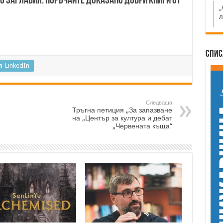
00 заглавия. Поръчайте доказано добри книги от
„
л
Спис
LinkedIn
Следваща
Тръгна петиция „За запазване
на „Център за култура и дебат
„Червената къща“