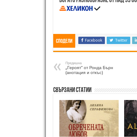
Богато разнообразие от над 35 0
Facebook
Twitter
Сподели
Предишна
„Героят“ от Ронда Бърн
(анотация и откъс)
Свързани статии