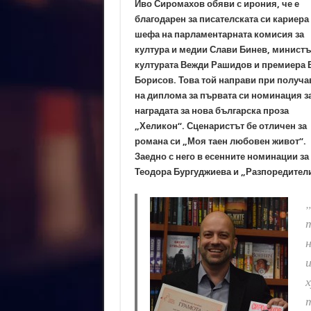
Иво Сиромахов обяви с ирония, че е
благодарен за писателската си кариера
шефа на парламентарната комисия за
култура и медии Слави Бинев, министъ
културата Вежди Рашидов и премиера 
Борисов. Това той направи при получа
на диплома за първата си номинация з
наградата за нова българска проза
„Хеликон“. Сценаристът бе отличен за
романа си „Моя таен любовен живот“.
Заедно с него в есенните номинации за
Теодора Бургуджиева и „Разпоредители
„
т
и
х
т