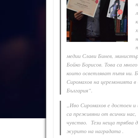
п
л
к
х
н
медии Слави Бинев, министъ
Бойко Борисов. Това са мног
които осветляват пътя ни. Б
Сиромахов на церемонията в
България“.
„Иво Сиромахов е достоен и 
са преживяни от всички нас,
чувство. Тези неща трябва д
журито на наградата .