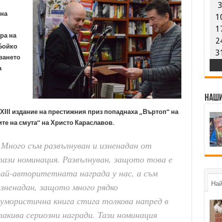
 на
1
1
ра на
2
Бойко
3
ването
а
Наши
 ХІІІ издание на престижния приз попаднаха „Въртоп“ на
те на смута“ на Христо Караславов.
Много съм развълнуван и изненадан от
ази номинация. Развълнуван, защото това е
най-авторитетната награда у нас, а съм
Най
зненадан, защото много рядко
умористична книга стига толкова напред в
акива сериозни награди. Тази номинация