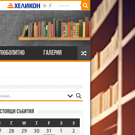
Любопитно
Галерия
стоящи събития
M
T
W
T
F
S
S
7
28
29
30
31
1
2