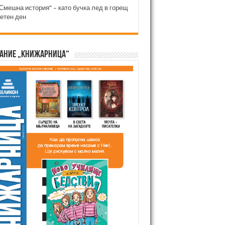
Смешна история“ – като бучка лед в горещ
етен ден
ание „Книжарница“