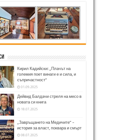
си
Кирил Кадийски: „Плачът на
големия поет винаги е и сила, и
съпричастност“
01.09.2025
Дейвид Балдачи стреля на месо в
новата си книга
18.07.2025
„Завръщането на Медичите“ –
история за власт, поквара и смърт
08.07.2025