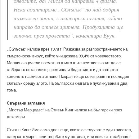
дяволите, да! Мисля да направим 4 филма.
Нека адаптираме „Сблъсък“ по най-добрия
възможен начин, с актьорски състав, който
направо да отнесе зрителя. Продукцията ще
започне през пролетта“, коментира Буун.
„Сблъсък” излиза през 1978 г. Разказва за разпространението на
смъртоносен вирус, който унищожава 99,4% от човечеството.
Малцина оцелели поемат на дълго пътешествие в опит да се
съберат с останалите, преживели бедствието и да завъртят
колелото на живота отново. Накрая те ще се изправят в последен
сблъсък срещу злото. На български книгата е публикувана в два
тома.
Свързани заглавия
„Мистър Мерцедес“ на Стивън Кинг излиза на български през
декември
Стивън Кинг: Има само две неща, които се случват с един писател,
след като умре – или творбите му остават, или всички го забравят