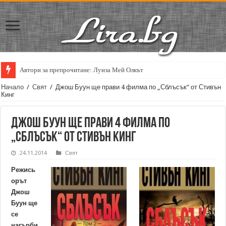
Автори за препрочитане: Луиза Мей Олкът
Начало
/
Свят
/
Джош Буун ще прави 4 филма по „Сблъсък“ от Стивън
Кинг
Джош Буун ще прави 4 филма по
„Сблъсък“ от Стивън Кинг
24.11.2014
Свят
Режись
орът
Джош
Буун ще
се
нагърби