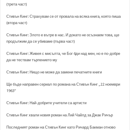
(трета част)
Стивън Кинг: Страхувам се от провала на всяка книга, която пиша
(втора част)
Стивън Кинг: Злото е вътре в нас. И докато не осъзнаем това, ще
продължим да се убиваме (първа част)
Стивън Кинг: Живея с мисълта, че Бог бди над мен, но е по-добре
да не тествам търпението му
Стивън Кинг: Нищо не може да замени печатните книги
Ще бъде направен сериал по романа на Стивън Кинг „22 ноември
1963“
Стивън Кинг: Най-добрите учители са артисти
Стивън Кинг хвали новия роман на Лий Чайлд за Джак Ричър
Последният роман на Стивън Кинг като Ричард Бакман отново