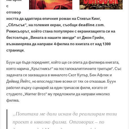
с
отговор
ността да адаптира епичния роман на Стивън Кинг,
„Сблъсък“, на големия екран, съобщи deadline.com.
Режисьорът, който стана популярен с екранизацията си на
бестселъра „Вината в нашите звезди“ от Джон Грийн,
възнамерява да направи 4 филма по книгата от над 1300
страници.
Буун ще бъде поредният, който ще се опита да филмира книгата,
която нарича „Кръстникът“ на постапокалиптичните трилъри“. Със
задачата се захващаха в миналото Скот Купър, Бен Афлек и
Дейвид Йейтс, но впоследствие всеки от тях се отказаше. Буун
работил върху сценарий за един тричасов филм, когато от
студиото „Warner Bros“ му предложили да направи няколко
филма.
„Попитаха ме дали искам да реализирам този
проект в няколко филма. Отговорих – по