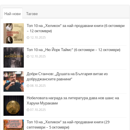
Най-нови
Тагове
Топ 10 на „Хеликон” за най-продавани книги (6 октомври
– 12 октомври)
12.10.2025
Топ 10 на „Ню Йорк Таймс” (6 октомври – 12 октомври)
12.10.2025
Добри Станчов: „Душата на България витае из
добруджанските равнини“
08.10.2025
Нобеловата награда за литература дава нов шанс на
Харуки Мураками
07.10.2025
Топ 10 на „Хеликон” за най-продавани книги (29
септември – 5 октомври)