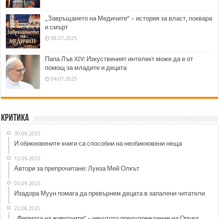
„Завръщането на Медичите“ – история за власт, поквара
и смърт
08.07.2025
Папа Лъв XIV: Изкуственият интелект може да е от
помощ за младите и децата
04.07.2025
Критика
30.09.2025
И обикновените книги са способни на необикновени неща
12.09.2025
Автори за препрочитане: Луиза Мей Олкът
03.09.2025
Изадора Муун помага да превърнем децата в запалени читатели
22.08.2025
„Фермата на животните“ – нечутото предупреждение на Оруел