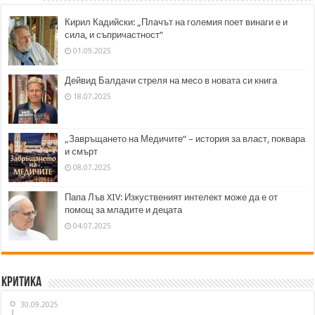
Кирил Кадийски: „Плачът на големия поет винаги е и
сила, и съпричастност“
01.09.2025
Дейвид Балдачи стреля на месо в новата си книга
18.07.2025
„Завръщането на Медичите“ – история за власт, поквара
и смърт
08.07.2025
Папа Лъв XIV: Изкуственият интелект може да е от
помощ за младите и децата
04.07.2025
Критика
30.09.2025