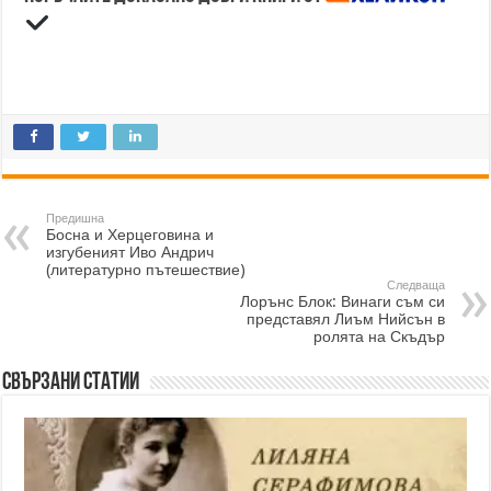
Предишна
Босна и Херцеговина и
изгубеният Иво Андрич
(литературно пътешествие)
Следваща
Лорънс Блок: Винаги съм си
представял Лиъм Нийсън в
ролята на Скъдър
Свързани статии