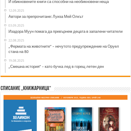
И обикновените книги са способни на необикновени неща
12.09.2025
Автори за препрочитане: Луиза Мей Олкът
03.09.2025
Изадора Муун помага да превърнем децата в запалени читатели
22.08.2025
„Фермата на животните“ – нечутото предупреждение на Оруел
стана на 80
19.08.2025
„Смешна история“ – като бучка лед в горещ летен ден
Списание „Книжарница“