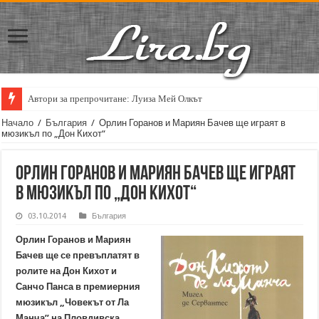
Автори за препрочитане: Луиза Мей Олкът
Начало
/
България
/
Орлин Горанов и Мариян Бачев ще играят в
мюзикъл по „Дон Кихот“
Орлин Горанов и Мариян Бачев ще играят
в мюзикъл по „Дон Кихот“
03.10.2014
България
Орлин Горанов и Мариян
Бачев ще се превъплатят в
ролите на Дон Кихот и
Санчо Панса в премиерния
мюзикъл „Човекът от Ла
Манча” на Пловдивска