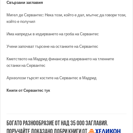
Свързани заглавия
Мигел де Сервантес: Нека този, който е дал, мълчи; да говори този,
който е получил
Има напредък в издирването на гроба на Сервантес
Учени започват търсене на останките на Сервантес
Кметството на Мадрид финансира издирването на тленните
останки на Сервантес
Археолози търсят костите на Сервантес в Мадрид
Книги от Сервантес
тук
Богато разнообразие от над 35 000 заглавия.
Поръчайте доказано добри книги от