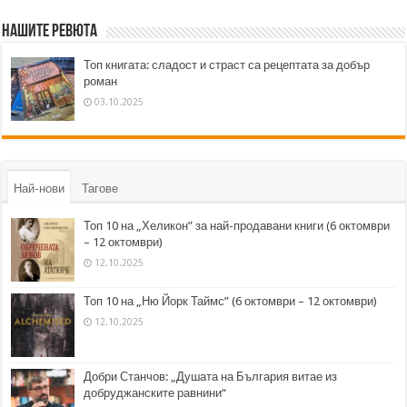
Нашите ревюта
Топ книгата: сладост и страст са рецептата за добър
роман
03.10.2025
Най-нови
Тагове
Топ 10 на „Хеликон” за най-продавани книги (6 октомври
– 12 октомври)
12.10.2025
Топ 10 на „Ню Йорк Таймс” (6 октомври – 12 октомври)
12.10.2025
Добри Станчов: „Душата на България витае из
добруджанските равнини“