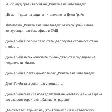
И Боливуд прави версия на „Вината в нашите звезди“
„Егмонт“ дава награди на читателите на Джон Грийн
Филмът по „Вината в нашите звезди“ от Джон Грийн смаза
конкуренцията в боксофиса в САЩ
Джон Грийн: Все още се опитвам да проумея странностите на
любовта
Джон Грийн за технологиите, тийнейджърите и бъдещето на
издателския бизнес
Джон Грийн: Плаках докато писах „Вината в нашите звезди”
Джон Грийн за агресията в училищата
Джон Грийн обяви за нова адаптация на негова книга – на екрана
ще оживеят героите от „Хартиени градове“
„Множество Катрини“ на Джон Грийн излиза и на български