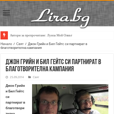
Автори за препрочитане: Луиза Мей Олкът
Кирил Кадийски: „Плачът на големия поет винаги е и сила, и съпричаст
Начало
/
Свят
/
Джон Грийн и Бил Гейтс си партнират в
благотворителна кампания
Джон Грийн и Бил Гейтс си партнират в
благотворителна кампания
25.09.2014
Свят
Джон Грийн
и Бил Гейтс
си
партнират в
благотвори
телна