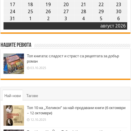
17
18
19
20
21
22
23
24
25
26
27
28
29
30
31
1
2
3
4
5
6
август 2026
Нашите ревюта
Топ книгата: сладост и страст са рецептата за добър
роман
03.10.2025
Най-нови
Тагове
Топ 10 на „Хеликон” за най-продавани книги (6 октомври
– 12 октомври)
12.10.2025