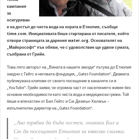
кампания
за
осигуряван
е на достъп до чиста вода на хората в Етиопия, съобщи
time.com. Инициативата беше стартирана от писателя, който
отвори страницата за дарения water.org. Основателят на
„Майкрософт“ пък обяви, че с удоволствие ще удвои сумата,
съобрана от Грийн.
Това лято авторът на „Вината в нашите звезди“ пътува до Етиопия
заедно с Гейтс и неговата фондация, „Gates Foundation“. Двамата
публикуваха клипове от своето посещение в каналите си в
„YouTube“. Грийн заяви, че огромна част от населението живее без
основни необходимости като чиста вода и медицински грижи. Той
беше и впечатлен от Бил Гейтс и Сю Дезмън-Хелмън –
изпълнителен директор на „Gates Foundation“.
„Ако трябва да бъда честен, очаквах Бил и
Сю да посещават Етиопия за няколко снимки.