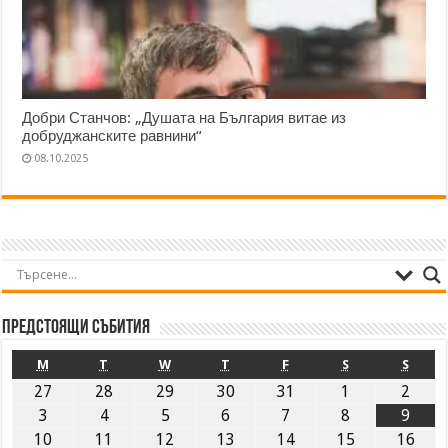
Добри Станчов: „Душата на България витае из
добруджанските равнини“
08.10.2025
Предстоящи събития
M
T
W
T
F
S
S
27
28
29
30
31
1
2
3
4
5
6
7
8
9
10
11
12
13
14
15
16