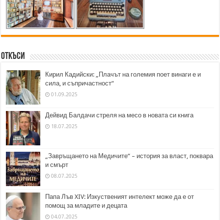
Откъси
Кирил Кадийски: „Плачът на големия поет винаги е и
сила, и съпричастност“
01.09.2025
Дейвид Балдачи стреля на месо в новата си книга
18.07.2025
„Завръщането на Медичите“ – история за власт, поквара
и смърт
08.07.2025
Папа Лъв XIV: Изкуственият интелект може да е от
помощ за младите и децата
04.07.2025