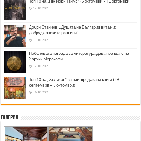
Топ 10 на „Ню Йорк Таймс” (6 октомври – 12 октомври)
12.10.2025
Добри Станчов: „Душата на България витае из
добруджанските равнини“
08.10.2025
Нобеловата награда за литература дава нов шанс на
Харуки Мураками
07.10.2025
Топ 10 на „Хеликон” за най-продавани книги (29
септември – 5 октомври)
06.10.2025
Галерия