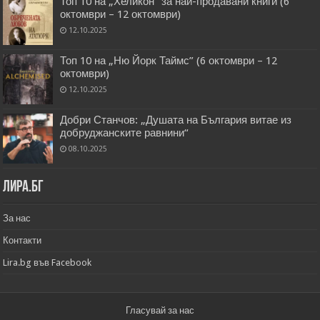
Топ 10 на „Хеликон” за най-продавани книги (6
октомври – 12 октомври)
12.10.2025
Топ 10 на „Ню Йорк Таймс” (6 октомври – 12
октомври)
12.10.2025
Добри Станчов: „Душата на България витае из
добруджанските равнини“
08.10.2025
Лира.бг
За нас
Контакти
Lira.bg във Facebook
Гласувай за нас