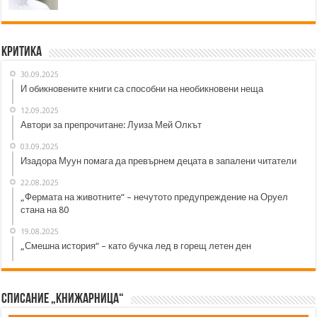
Критика
30.09.2025
И обикновените книги са способни на необикновени неща
12.09.2025
Автори за препрочитане: Луиза Мей Олкът
03.09.2025
Изадора Муун помага да превърнем децата в запалени читатели
22.08.2025
„Фермата на животните“ – нечутото предупреждение на Оруел
стана на 80
19.08.2025
„Смешна история“ – като бучка лед в горещ летен ден
Списание „Книжарница“