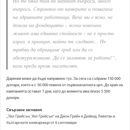
Но те бяха там да задават въпроси, много
въпроси. Страняха от камерите и помагаха
на здравните работници. Вече ми е ясно, че
девиза на фондацията – всеки човешки
живот има еднаква стойност – не е просто
израз, а принцип, който те следват… Не
трябва да обръщаме гръб или да се
обезкуражаваме. Да се залавяме за работа!“,
каза преди време писателят.
Дарение може да бъде направено
тук
. За сега са събрани 150 000
долара, което е с 50 000 повече от първоначалната цел. До края на
кампанията остават 7 дни, като до момента има близо 5 500
донори.
Свързани заглавия
„Уил Грейсън, Уил Грейсън” на Джон Грийн и Дейвид Левитан в
българските книжарници от 6 септември