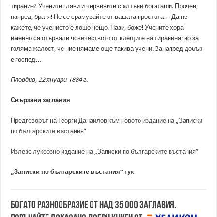
тиранин? Учените глави и червивите с алтъни богаташи. Прочее,
напред, братя! Не се срамувайте от вашата простота… Да не
кажете, че учението е лошо нещо. Пази, боже! Учените хора
именно са отървали човечеството от клещите на тиранина; но за
голяма жалост, че ние нямаме още такива учени. Занапред добър
е господ…
Пловдив, 22 януари 1884 г.
Свързани заглавия
Предговорът на Георги Данаилов към новото издание на „Записки
по българските въстания”
Излезе луксозно издание на „Записки по българските въстания”
„Записки по българските въстания“
тук
Богато разнообразие от над 35 000 заглавия.