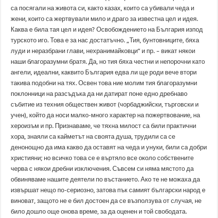
са посягали на живота си, както казах, които са убивали чеда и
жени, които са жертвували мило и драго за известна цел и идея.
Каква е била тая цел и идея? Освобождението на България изпод
турското иго. Това е за нас достатъчно. „Тия, бунтовниците, бяха
луди и неразбрани глави, нехранимайковци“ и пр. – викат някои
наши благоразумни братя. Да, но тия бяха честни и непорочни като
ангели, идеални, каквито България едва ли ще роди вече втори
такива подобни на тях. Освен това ние молим тия благоразумни
поклонници на разсъдъка да ни датират поне едно дребнаво
събитие из техния обществен живот (чорбаджийски, търговски и
учен), който да носи малко-много характер на пожертвование, на
хероизъм и пр. Признаваме, че тяхна милост са били практични
хора, знаяли са кайметът на своята душа, трудили са се
денонощно да има какво да оставят на чеда и унуки, били са добри
християни; но всичко това се е въртяло все около собствените
черва с някои дребни изключения. Съвсем си няма мястото да
обвиняваме нашите деятели по въстанието. Ако те не можаха да
извършат нещо по-сериозно, затова пък самият български народ е
виноват, защото не е бил достоен да се възползува от случая, не
било дошло още онова време, за да оценен и той свободата.