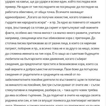
ударих на камък, ще да удари и всеки един. който последва моя
пример. Ни един от тия последните не посрещнах да погледне на
работата обективно, от обща точка. Всичките захващат
единообразно: „Когато аз получих изюестие, когато пламна в
гърдите ми народната искра“ – и пр. За едно аз повечето от нашите
хора, (въстаници) са готови да скрият и претълкуват най-важните
факти, особено ако тяхна милост са малко-много развити, учители
например, свещеници или пък обикновени хора с претенции. До
стотина писма притежавам аз от разни лица, в които се наричам
патриот, поборник и пр., а всичко това не е за друго за нищо, освен
да спомена имената на тия хора. Ето защо аз съветвам бъдещите
любители на българските нови движения, когато събират
сведения, да предпочитат простите и безкнижовни хора, които са
най-верните и добросъвестни източници. Пази боже да потърсиш
сведения от родителите и сродниците на някой от по-
забележителните покойни деятели по въстанието: щом ги попиташ
за миналото на покойния, бистри сълзи рукват от очите им – сълзи
спекулативни и лицемерни, разбира се, – така щото човек трябва
да има особено търпение. За да подигнат в очите на народа своята
роднина или син, и тия се впущат понякога да поетизират неговите
дела. Намерих и такива оригинали, които да притежават на ръцете