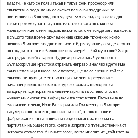
власти, че като се появи такъв и такъв фон, професор или
симпатична леда, да му се окажат всякакви поддръжки за
постигание на благородната му цел. Бях очевидец, когато един
такъв протеже учен пътуваше из отечеството ни с конвой
жандарми, кметове и пъдари, на които като че той да заплащаше, а
в същото това време друг един наш скромен труженик, който
познава България заедно с колибите й, рискуваше да бъде жертва
на гладните вълци в балканските клисури!… Кой му е крив? Защо
се е родил той българин? Чудни хора сме ние. Чужденецът-
българофил ще кръстоса страната направо и наляво (гдето има
само железници и шосе, забележете), ще да се срещне той със
самохвалствующите се първенци, със заинтересуваните
началници и кметове, както в турско време с мюдюрите и
владиците, ще поразпита надве-натри, па за останалото: да
живеят библиотеките и официалните статистики. Пътувание по
славянските земи, Нова България или Три месеца в България
титулира своята книга „скъпият ни гост“, пълна с лъжи и
фабрикосани факти, написани тенденциозно за в полза на
партията и на обществото, което е изпратило пътешественика от
неговото отечество. А нашите гарги, които мислят, че „тайните“ на