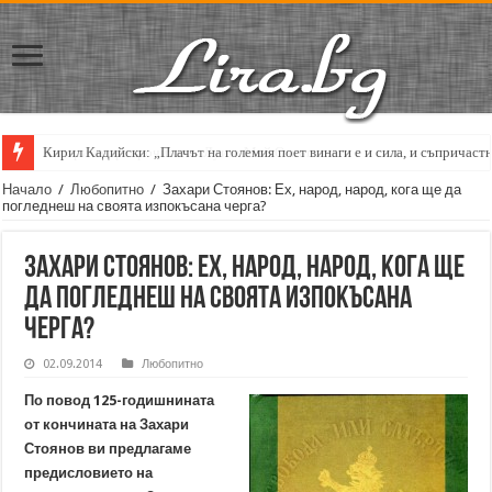
Кирил Кадийски: „Плачът на големия поет винаги е и сила, и съпричаст
Начало
/
Любопитно
/
Захари Стоянов: Ех, народ, народ, кога ще да
погледнеш на своята изпокъсана черга?
Захари Стоянов: Ех, народ, народ, кога ще
да погледнеш на своята изпокъсана
черга?
02.09.2014
Любопитно
По повод 125-годишнината
от кончината на Захари
Стоянов ви предлагаме
предисловието на