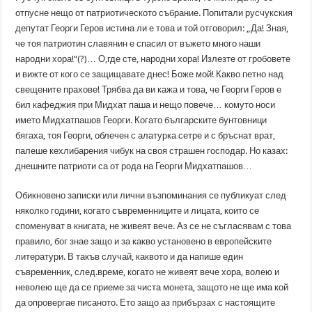
отпусне нещо от патриотическото събрание. Попитали русчукския
депутат Георги Геров истина ли е това и той отговорил: „Да! Зная,
че тоя патриотин славянин е спасил от въжето много наши
народни хора!“(?)… О,где сте, народни хора! Излезте от гробовете
и вижте от кого се защищавате днес! Боже мой! Какво петно над
свещените прахове! Трябва да ви кажа и това, че Георги Геров е
бил кафеджия при Мидхат паша и нещо повече… комуто носи
името Мидхатпашов Георги. Когато българските бунтовници
бягаха, тоя Георги, облечен с алатурка сетре и с бръснат врат,
палеше кехлибарения чибук на своя страшен господар. Но казах:
днешните патриоти са от рода на Георги Мидхатпашов…
Обикновено записки или лични възпоминания се публикуат след
няколко години, когато съвременниците и лицата, които се
споменуват в книгата, не живеят вече. Аз се не съгласявам с това
правило, бог знае защо и за какво установено в европейските
литератури. В такъв случай, каквото и да напише един
съвременник, след.време, когато не живеят вече хора, волею и
неволею ще да се приеме за чиста монета, защото не ще има кой
да опровергае писаното. Ето защо аз прибързах с настоящите