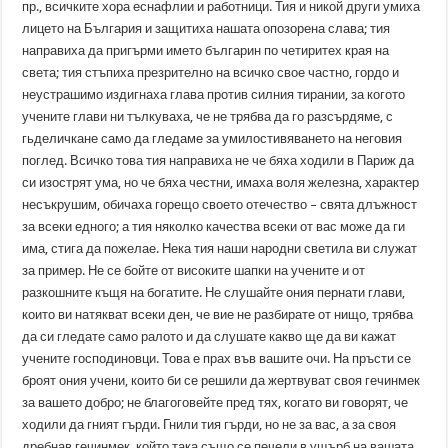
пр., всичките хора еснафлии и работници. Тия и никой други умиха
лицето на България и защитиха нашата опозорена слава; тия
направиха да пригърми името българин по четиритех края на
света; тия стъпиха презрително на всичко свое частно, гордо и
неустрашимо издигнаха глава против силния тирании, за когото
учените глави ни тълкуваха, че не трябва да го разсърдяме, с
гьделичкане само да гледаме за умилостивяването на неговия
поглед. Всичко това тия направиха не че бяха ходили в Париж да
си изострят ума, но че бяха честни, имаха воля железна, характер
несъкрушим, обичаха горещо своето отечество – свята длъжност
за всеки едного; а тия няколко качества всеки от вас може да ги
има, стига да пожелае. Нека тия наши народни светила ви служат
за пример. Не се бойте от високите шапки на учените и от
разкошните къщя на богатите. Не слушайте ония пернати глави,
които ви натякват всеки ден, че вие не разбирате от нищо, трябва
да си гледате само ралото и да слушате какво ще да ви кажат
учените господиновци. Това е прах във вашите очи. На пръсти се
броят ония учени, които би се решили да жертвуват своя гечинмек
за вашето добро; не благоговейте пред тях, когато ви говорят, че
ходили да гният гърди. Гнили тия гърди, но не за вас, а за своя
дребнав гечинмек, който така също се печели в ущърб на вашата