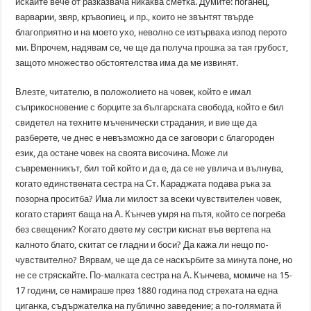
искайте вече от разказвача никаква сметка. Думите: поганец,
варварии, звяр, кръвопиец, и пр., които не звънтят твърде
благоприятно и на моето ухо, неволно се изтърваха изпод перото
ми. Впрочем, надявам се, че ще да получа прошка за тая грубост,
защото множество обстоятелства има да ме извинят.
Влезте, читателю, в положолието на човек, който е имал
съприкосновение с борците за българската свобода, който е бил
свидетел на техните мъченически страдания, и вие ще да
разберете, че днес е невъзможно да се заговори с благороден
език, да остане човек на своята височина. Може ли
съвременникът, бил той който и да е, да се не увлича и вълнува,
когато единствената сестра на Ст. Караджата подава ръка за
позорна проситба? Има ли милост за всеки чувствителен човек,
когато старият баща на А. Кънчев умря на пътя, който се погреба
без свещеник? Когато двете му сестри киснат във вертепа на
калното блато, скитат се гладни и боси? Да кажа ли нещо по-
чувствително? Вярвам, че ще да се наскърбите за минута поне, но
не се стряскайте. По-малката сестра на А. Кънчева, момиче на 15-
17 години, се намираше през 1880 година под стрехата на една
циганка, съдържателка на публично заведение; а по-голямата й