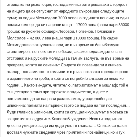
отрицателна резолюция, господа министрите решаваха с гордост
на лицето да се отпуснат от народното съкровище следующите
суми; на хаджи Мехмедали 3000 лева на годината пенсия; на един
немски келнер, да си направи къща – 17000 лева (наши пари 85000
гроша); на руските офицери Лесовой, Логвенов, Ползиков и
Молсолов – 42 000 лева (наши пари 210000 гроша). На хаджи
Мехмедали се отпуснаха пари, че във време на башибозлука
стоял мирен, т.е. не клал и не бесил, а само подклаждал огъня
отстрана; а на руските молодци за тая им заслуга, че във време на
преврата, когато на сеизинът Срирота би позавидели и еничер-
агалар, тяхна милост с камчиците в ръка, показаха гореща вярност
в изравянието на гроба, в който се погреби България за няколко
години… Както виждате, читателю, патриотизмът е бошлаф; той е
съществувал само при турското владичество, а днес е
невъзможно да се направи разлика между родолюбеца и
шпионина; палмата на първенстврто се подава на тоя последния…
Луди глави са били ония, коити са спущали куршумът в мозъка сн
за щастието на другите. Какво заблуждение. Нека ги подритват
днес по улиците, за да им доде умът в главата… Опитах се да си
доставя нужните сведения чрез приятели и познайници, но и тук