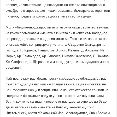
вярвам, че читателите ще погледнат на тях със снизходително
око. Друг е въпросът, ако пишах граматика, българска история или
читанка, предмети, които са достъпни за стотина души.
Моля убедително да простят всички ония наши съотечественици,
на които споменавам имената в книгата си и които съм нападнал
неправедно, по криви сведения може би. Тежка е обязаността на
оногова, който се придържа у истината. Сърдечно благодаря на
господа: П. Горанов, Панайотов, Христо Иванов, Д. Ахмаков, Ив.
Ворчо, Кр. Самоходов, Хр. Благоев, Никола Обретенов, С. Заимов,
Кр. Стефанов, Ф. Щърбанов и много други, които ми дадоха много
сведения.
Най-после към вас, братя, прости сиромаси, се обръщам. За вас
съм се трудил да напиша настоящата книга, за да ви покажа, че
най-горещите борци и защитници на нашето отечество са били не
горделиви богаташи и надути учени, но прости и неучени ваши
братя, които не са знаели повече от вас! Достатъчно ще да бъде
да ви напомня само имената на Левски, Бенковски, Кочо
Чистеменски, братя Жекови, бай Иван Арабаджията, Иван Ворчо и