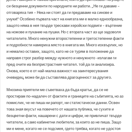
си безценни документи по народните ни работи. „Не ги даваме –
отговаряха тия – Нека ни стоят да ги предаваме на синове и
унуки!“ Особено първата част на книгата ми е малко еднообразна,
защото няма в нея твърде трескави херойски подвиги – въртение
на ножове и пукание на пушки. Но с втората част аз ще задоволя
читателите. Много ненужни второстепенни и третостепенни факти
и подробности намериха място в книгата ми. Много изхвърлих, но
и немалко оставих, защото, като не се турям в положение да
направя строг разбор между нужното и ненужното -излагам ги
пред очите иа безпристрастния читател. той да ги анализира.
Онова, което е от най-малка важност на заинтересувания
очевидец, може би да съставлява драгоценност за другиго.
Мнозина приятели ме съветваха да бъда кратък, да се не
простирам по-надалеч от фактите и границите на събитията, но аз
помислих, че не пиша ни рапорт, ни статистачески данни. Освен
това зная вкусът на повечето от нашата публика, че сухите и
безцветни факти, нашарени с дати и цифри, не привличат твърде
читатели, а само кабинетни любители, за които аз не пиша. Защо
ми е мене, когато не се подсмея, гдето трябва, когато не удостоя