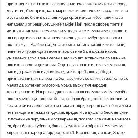
приготвени от агентите на панславистическите комитети; според
други тия, българите, като мирен и земледелчески народ никакво
въстание не били в състояние да организират и без причина се
нападнали от башибозушките тайфи Най-после според трети и
четвърти няколко несмислени младежи се събрали без знанието
на народа и се опитали насилствено да го възбунтуват против
волята му… Разбира се, че авторите на тия лъжовни източници,
повечето чужденци и заклети врагове на българския народ,
умишлено и със злонамерени цели крият истинските причини на
нашите народни движения. Още по-лошаво е и това, че мнозина
наши държавници и дипломати, които трябваше да бъдат
признателни най-напред на българските въстания, старателно се
мъчат да обтегнат булото на мрака върху тия народни
драгоценности. Напротив, днешната наша свобода има безбройно
число мъченици – херои, българи, наши братя, които са оставили
костите си из далечните азиатски затвори, умрели са от бой и мъки
по пътищата в тежки синджири, предали са душа по бесилниците,
изложени на поругания и осквернения, посягали са сами на живота
си, брат брата е убивал, баща – чедото си и обратно. Ние имаме
херои, наша народна гордост, като Л. Каравелов, Левски, Хаджи