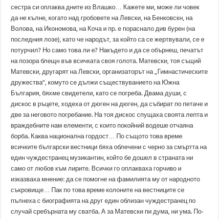
сестра си оплаква дните из Влашко… Кажете ми, може ли човек
да не кълне, когато над гробовете на Левски, на Бенковскн, на
Волова, на Икономова, на Коча и пр. е пораснало див бурен (на
последния лозе), като че народът, за който са се жертвували, се е
потурчил? Но само това ли е? Накъдето и да се обърнеш, печатът
на позора блещн във всичката своя голота. Матевски, тоя същий
Матевски, другарят на Левски, организаторът на „Гимнастическите
дружества“, комуто се дължи съществуванието на Южна
България, бяхме свидетели, като се погреба. Двама души, с
дискос в ръцете, ходеха от дюген на дюген, да събират по петаче и
две за неговото погребание. На тоя дискос спущаха своята лепта и
враждебните нам елементи, с които покойний водеше отчаяна
борба. Каква национална гордост… По същото това време
всичките български вестници бяха облечени с черно за смъртта на
един чуждестранец музикантин, който бе дошел в страната ни
само от любов към лирите. Всички го оплакваха горчиво и
изказваха мнение: да се помогне на фамилията му от народното
съкровище… Пак по това време колоните на вестниците се
пълнеха с биографията на друг един облизан чуждестранец по
случай сребърната му сватба. А за Матевски пи дума, ни ума. По-