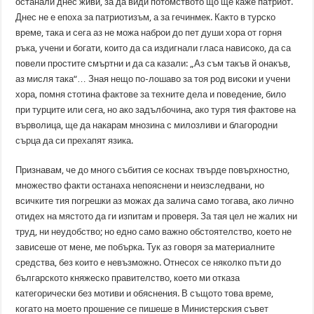
останали днес живи, за да види потомството що ще каже патриот.
Днес не е епоха за патриотизъм, а за гечинмек. Както в турско
време, така и сега аз не можа наброи до пет души хора от горня
ръка, учени и богати, които да са издигнали гласа нависоко, да са
повели простите смъртни и да са казали: „Аз съм такъв й онакъв,
аз мисля така“… Зная нещо по-лошаво за тоя род високи и учени
хора, помня стотина фактове за техните дела и поведение, било
при турците или сега, но ако задълбочина, ако туря тия фактове на
върволица, ще да накарам мнозина с милозливи и благородни
сърца да си прехапят язика.
Признавам, че до много събития се коснах твърде повърхностно,
множество факти останаха непояснени и неизследвани, но
всичките тия погрешки аз можах да залича само тогава, ако лично
отидех на мястото да ги изпитам и проверя. За тая цел не жалих ни
труд, ни неудобство; но едно само важно обстоятелство, което не
зависеше от мене, ме побърка. Тук аз говоря за материалните
средства, без които е невъзможно. Отнесох се няколко пъти до
българското княжеско правителство, което ми отказа
категорически без мотиви и обяснения. В същото това време,
когато на моето прошение се пишеше в Министерския съвет