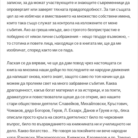
записки, за да можат участвующите и знающите съвременници да
опровергаят или заверят тяхната правдоподобност. За тая същата
цел аз не избягнах и вместванието на множество собствени имена,
които така също служат за контрола на изложените от мене
събития. Ако аз греша някъде, ако строгото безпристрастие е
победено от някои лични съображения – нещо твърде възможно, –
то стотина и повете лица, находящи се в книгата ми, ще да ме
изобличат, според както ми се пада.
Лаская се да вярвам, че ще да дам повод чрез настоящата си
книга на мнозина наши дейци по последните ни народни движения
да напишат онова, което знаят, защото само по тоя начин ще да
можем да пролеем свет на много забравени събития. Каква
драгоценност, какъв богат материал и за историци, и за поети,
драматурги и повествователи щеше да се открие, ако нашите
стари обществени деятели: Славейков, Михайловски, Кръстович,
Чомаков, дядо Богоров, Геров, Л. Екзарх, Данов и Груев и пр., бяха
описали просто кръга на своята деятелност било по черковния
въпрос, било по възражданието на книжнината ни и училищното ни
дело. Какво богатство… Не говоря за покойните ни вече народни
хора: Раковски, Макариополски, Княжески, Каравелов и пр. Заедно