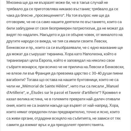
Мнозина ще да ни възразят може би, че в такъв случай не
трябвало да се приготовлява никакво въстание; трябвало да се
чака да блесне „просвещението“. На тоя въпрос ние ще да
отговорим, че не са само нашите деятели по въстанието, които са
били заблудени от своя безпримерен патриотизъм, да не можат да
видят по-надалеч. Накъдето и да се обърне човек, от миналото на
другите народи се вижда, че тия са имали своите Левски,
Бенковски и пр., които са си въобразявали, че с едно махвание ще
да можат да съкрушат тиранина. Хора като Наполеона, който е
тиранизирал цяла Европа, който е заповядал на няколко свои
събратя монарси, при всичко че не прилича на Левски и Бенковски,
не влезе ли във Франция да превзема царство с 30-40 души пиени
вагабонти? Тогава що остава на нашите бунтовници, които не са
чели ни „Mémorial de Sainte Hèléne“, нито пък са писали „Маnuel
d’Artillerie“, и „Еtudes sur le passé et l’аvenir d’artillerie“? Кромвел е
казал велика истина, че в големите преврати най-далеч отивали
ония, които не са знаяли накъде ще вървят от най-напред. Хора,
които нямат определен план предварително, точно и ясно, които
са живи органи, отдадени всецяло на събитията, не зависи от тях
самите да вземат връх и да преодолеят препятствията.