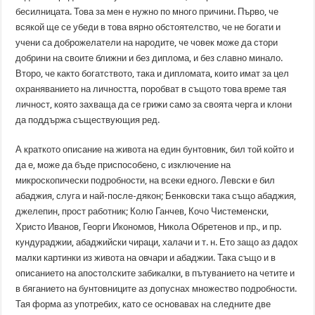
бесилницата. Това за мен е нужно по много причини. Първо, че
всякой ще се убеди в това вярно обстоятелство, че не богати и
учени са доброжелатели на народите, че човек може да стори
добрини на своите ближни и без диплома, и без славно минало.
Второ, че както богатството, така и дипломата, които имат за цел
охраняванието на личността, поробват в същото това време тая
личност, която захваща да се грижи само за своята черга и клони
да поддържа съществующия ред.
А краткото описание на живота на един бунтовник, бил той който и
да е, може да бъде приспособено, с изключение на
микроскопически подробности, на всеки едного. Левски е бил
абаджия, слуга и най-после-дякон; Бенковски така също абаджия,
джелепин, прост работник; Колю Ганчев, Кочо Чистеменски,
Христо Иванов, Георги Икономов, Никола Обретенов и пр., и пр.
кундураджии, абаджийски чираци, халачи и т. н. Ето защо аз дадох
малки картинки из живота на овчари и абаджии. Така също и в
описанието на апостолските забикалки, в пътуванието на четите и
в бяганието на бунтовниците аз допуснах множество подробности.
Тая форма аз употребих, като се основавах на следните две