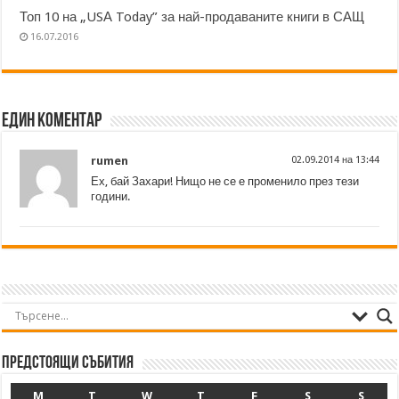
Топ 10 на „USА Today” за най-продаваните книги в САЩ
16.07.2016
Един коментар
rumen
02.09.2014 на 13:44
Ех, бай Захари! Нищо не се е променило през тези
години.
Предстоящи събития
M
T
W
T
F
S
S