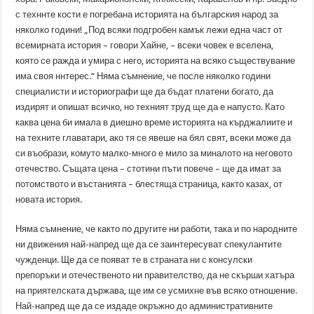
с техннте кости е погребана историята на българския народ за
няколко години! „Под всяки подгробен камък лежи една част от
всемирната история – говори Хайне, – всеки човек е вселена,
която се ражда и умира с него, историята на всяко съществувание
има своя ннтерес.“ Няма съмнение, че после няколко години
специалисти и историографи ще да бъдат платени богато, да
издирят и опишат всичко, но техният труд ще да е напусто. Като
каква цена би имала в диешно време историята на кърджалиите и
на техните главатари, ако тя се явеше на бял свят, всеки може да
си въобрази, комуто малко-много е мило за миналото на неговото
отечество. Същата цена – стотини пъти повече – ще да имат за
потомството и въстанията – блестяща страница, както казах, от
новата история.
Няма съмнение, че както по другите ни работи, така и по народните
ни движения най-напред ще да се заинтересуват спекулантите
чужденци. Ще да се появат те в страната ни с консулски
препоръки и отечественото ни правителство, да не скърши хатъра
на приятелската държава, ще им се усмихне във всяко отношение.
Най-напред ще да се издаде окръжно до административните