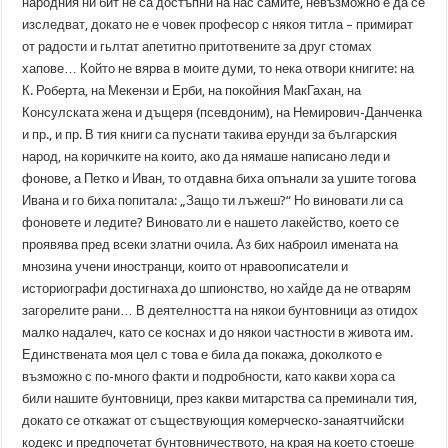
народния ни бит не са достъпни на нас самите, невъзможно е да се
изследват, докато не е човек професор с някоя титла – примират
от радости и гьлтат апетитно притотвените за друг стомах
хапове… Който не вярва в моите думи, то нека отвори книгите: на
К. Роберта, на Мекензи и Ерби, на покойния МакГахан, на
Консулската жена и дъщеря (псевдоним), на Немирович-Данченка
и пр., и пр. В тия книги са пуснати такива ерунди за българския
народ, на коричките на които, ако да нямаше написано леди и
фонове, а Петко и Иван, то отдавна биха опънали за ушите тогова
Ивана и го биха попитала: „Защо ти лъжеш?“ Но виновати ли са
фоновете и ледите? Виновато ли е нашето лакейство, което се
проявява пред всеки златни очила. Аз бих наброил имената на
мнозина учени иностранци, които от нравоописатели и
историографи достигнаха до шпионство, но хайде да не отварям
загорелите рани… В деятелността на някои бунтовници аз отидох
малко надалеч, като се коснах и до някои частности в живота им.
Единствената моя цел с това е била да покажа, доколкото е
възможно с по-много факти и подробности, като какви хора са
били нашите бунтовници, през какви митарства са преминали тия,
докато се откажат от съществующия комерческо-занаятчийски
кодекс и предпочетат бунтовничеството, на края на което стоеше