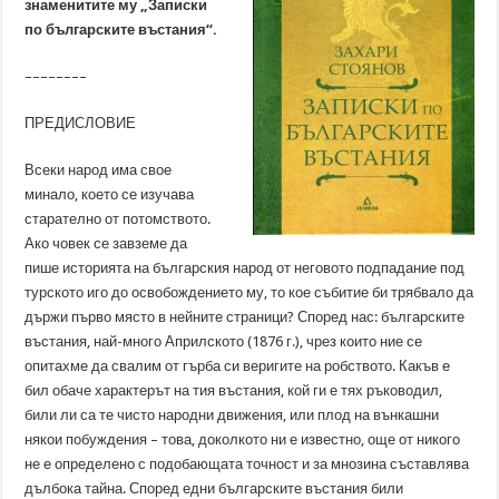
знаменитите му „Записки
по българските въстания“.
––––––––
ПРЕДИСЛОВИЕ
Всеки народ има свое
минало, което се изучава
старателно от потомството.
Ако човек се завземе да
пише историята на българския народ от неговото подпадание под
турското иго до освобождението му, то кое събитие би трябвало да
държи първо място в нейните страници? Според нас: българските
въстания, най-много Априлското (1876 г.), чрез които ние се
опитахме да свалим от гърба си веригите на робството. Какъв е
бил обаче характерът на тия въстания, кой ги е тях ръководил,
били ли са те чисто народни движения, или плод на вънкашни
някои побуждения – това, доколкото ни е известно, още от никого
не е определено с подобающата точност и за мнозина съставлява
дълбока тайна. Според едни българските въстания били