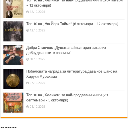
Топ 10 на „Хеликон” за най-продавани книги (6 октомври
– 12 октомври)
12.10.2025
Топ 10 на „Ню Йорк Таймс” (6 октомври – 12 октомври)
12.10.2025
Добри Станчов: „Душата на България витае из
добруджанските равнини“
08.10.2025
Нобеловата награда за литература дава нов шанс на
Харуки Мураками
07.10.2025
Топ 10 на „Хеликон” за най-продавани книги (29
септември – 5 октомври)
06.10.2025