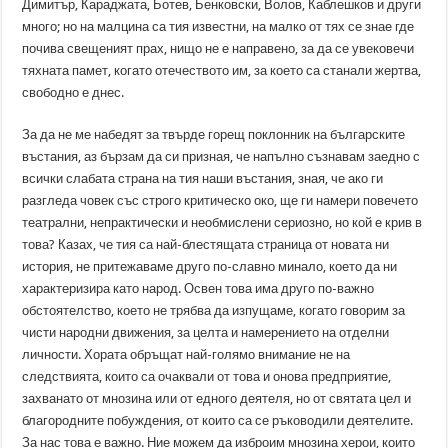
Димитър, Караджата, Ботев, Бенковски, Волов, Каблешков и други
много; но на малцина са тия известни, на малко от тях се знае где
почива свещеният прах, нищо не е направено, за да се увековечи
тяхната памет, когато отечеството им, за което са станали жертва,
свободно е днес.
За да не ме набедят за твърде горещ поклонник на българските
въстания, аз бързам да си призная, че напълно съзнавам заедно с
всички слабата страна на тия наши въстания, зная, че ако ги
разгледа човек със строго критическо око, ще ги намери повечето
театрални, непрактически и необмислени сериозно, но кой е крив в
това? Казах, че тия са най-блестящата страница от новата ни
история, не притежаваме друго по-славно минало, което да ни
характеризира като народ. Освен това има друго по-важно
обстоятелство, което не трябва да изпущаме, когато говорим за
чисти народни движения, за целта и намерението на отделни
личности. Хората обръщат най-голямо внимание не на
следствията, които са очаквали от това и онова предприятие,
захванато от мнозина или от едного деятеля, но от святата цел и
благородните побуждения, от които са се ръководили деятелите.
За нас това е важно. Ние можем да изброим мнозина херои, които