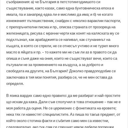
съображения: а) че България в петстотингодиишото си
съществувание, както казах, само една бунтовническа епоха е
имала, па и занапред едва ли е мислимо да има; и б) че когато
изнеженият пътешественик, снабден с няколко вараклии паспорти,
с препоръчителни писма и пр., описва страната от прозореца на
железницата, рисува с мрачни черти как конят на каляската му се
подхлъзнал, как арабаджията се напивал, как стунанинът на
къщата, в която се спрели, не се отнесъл учтиво и не турил много
масло в яйцата и пр. – то кажете ми не съм ли аз в правото си да
опиша и съня даже на ония, които не съществуват вече, които са
пътували не за променението на въздуха, а за доброто и
свободата иа другите, на България? Доколко правдоподобие се
заключава в тия мои понятия, разбира се, че не мен остава да
определя.
В язика вардих само едно правило: да ме разбират и най-простите
що искам да кажа. Дали съм сполучил в това отношение – пак не е
моя работа да оценя. Не се церемоних с фонетиката на еровете;
нека тях ги наместят специалистите. Аз пиша по такъв предмет, от
който около стотина факти и събития само мен са известни,
следователно, ако тук-там се срещнат някои дебели погрешки,