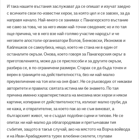
И така нашите въстания заслужават да се опишат и изучат заедно
с всичките свои по-известни херои, за която цел и се завзех, за да
направя начало. Най-много се занимах с Панагюрското въстание
не само за това, че за него имам най-точни сведения; но и по тая
още причина, че в него взе най-голямо участие народът и че
неговите апостоли-организатори Волов, Бенковски, Икономов и
Каблешков се самоубиха, нещо, което не стана ни в един от
останалите окръзи. Онова, което говоря за Панагюрския окръг в
приготовленията, може да се приспособи и за другите окръзи,
разбира се, в по-ограничени размери. Старах се да бъда точен и
верен в границите на действителността, без ни най-малко
преувеличение на тоя или на оня факт. Не се ръководих от никакви
авторитети и правила: святата истина ми бе знамето. По тая
причина именно характеристиката на мнозина мои херои и някои
картини, копирани от действителността, излизат малко груби, да
не кажа, и отвратителни, за което пак аз не съм виноват, а
българският живот, че е създал подобни сцени и типове. Не се
опитах ни най-малко да облагородявам и претънчавам тия
събития, защото в такъв случай, ако на мястото на Ворча войвода
и на Иван Арабаджията турех влюбени скелети, глупави