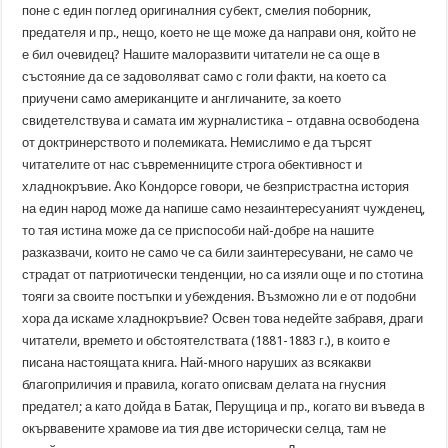
поне с един поглед оригиналния субект, смелия поборник,
предателя и пр., нещо, което не ще може да направи оня, който не
е бил очевидец? Нашите малоразвити читатели не са още в
състояние да се задоволяват само с голи факти, на което са
приучени само американците и англичаните, за което
свидетелствува и самата им журналистика – отдавна освободена
от доктринерството и полемиката. Немислимо е да търсят
читателите от нас съвременниците строга обективност и
хладнокръвие. Ако Кондорсе говори, че безпристрастна история
на един народ може да напише само незаинтересуаният чужденец,
то тая истина може да се приспособи най-добре на нашите
разказвачи, които не само че са били заинтересувани, не само че
страдат от патриотически тенденции, но са изяли още и по стотина
тояги за своите постъпки и убеждения. Възможно ли е от подобни
хора да искаме хладнокръвие? Освен това недейте забравя, драги
читатели, времето и обстоятелствата (1881-1883 г.), в които е
писана настоящата книга. Най-много наруших аз всякакви
благоприличия и правила, когато описвам делата на гнусния
предател; а като дойда в Батак, Перущица и пр., когато ви въведа в
окървавените храмове иа тия две исторически селца, там не