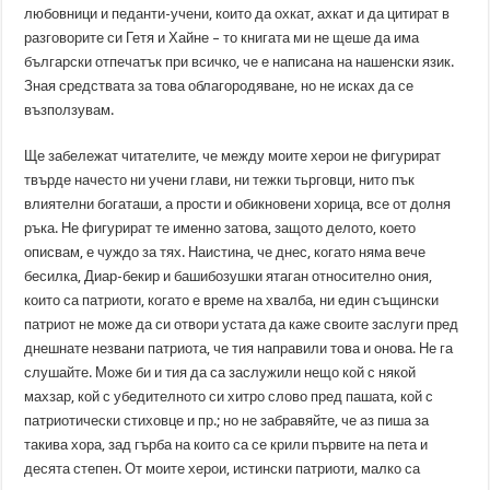
любовници и педанти-учени, които да охкат, ахкат и да цитират в
разговорите си Гетя и Хайне – то книгата ми не щеше да има
български отпечатък при всичко, че е написана на нашенски язик.
Зная средствата за това облагородяване, но не исках да се
възползувам.
Ще забележат читателите, че между моите херои не фигурират
твърде начесто ни учени глави, ни тежки тьрговци, нито пък
влиятелни богаташи, а прости и обикновени хорица, все от долня
ръка. Не фигурират те именно затова, защото делото, което
описвам, е чуждо за тях. Наистина, че днес, когато няма вече
бесилка, Диар-бекир и башибозушки ятаган относително ония,
които са патриоти, когато е време на хвалба, ни един същински
патриот не може да си отвори устата да каже своите заслуги пред
днешнате незвани патриота, че тия направили това и онова. Не га
слушайте. Може би и тия да са заслужили нещо кой с някой
махзар, кой с убедителното си хитро слово пред пашата, кой с
патриотически стиховце и пр.; но не забравяйте, че аз пиша за
такива хора, зад гърба на които са се крили първите на пета и
десята степен. От моите херои, истински патриоти, малко са