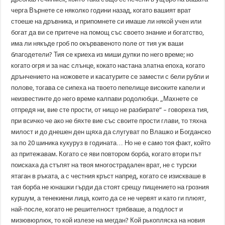
черга Върнете се няколко години назад, когато вашият врат
стоеше на дръвника, и припомнете си имаше ли някой учен или
богат да ви се притече на помощ със своето знание и богатство,
има ли някъде гроб по окървавеното поле от тия уж ваши
благодетели? Тия се криеха из миши дупки по него време; но
когато огря и за нас слънце, кокато настана златна епоха, когато
дрънчението на ножовете и касатурите се замести с бели рубли и
полове, тогава се сипеха на твоето пепелище високите капели и
неизвестинте до него време калпави родолюбци. „Махнете се
отпредя ни, вие сте прости, от нищо не разбирате“ – говореха тия,
при всичко че ако не бяхте вие със своите прости глави, то тяхна
милост и до днешен ден щяха да слугуват по Влашко и Богданско
за по 20 шиника кукуруз в годината… Но не е само тоя факт, който
аз притежавам. Когато се яви повтором борба, когато втори път
поискаха да стъпят на твоя многострадален врат, не с турски
ятаган в ръката, а с честния кръст напред, когато се изискваше в
тая борба не юнашки гърди да стоят срещу пищението на грозния
куршум, а тенекиени лица, които да се не червят и като ги плюят,
най-после, когато не решителност трябваше, а подлост и
мизювюрлюк, то кой излезе на мегдан? Кой рькопляска на новия