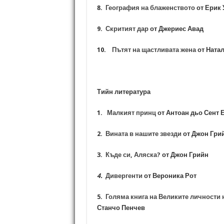
8.
География на блаженството
от Ерик
9.
Скритият дар
от Джериес Авад
1
0.
Пътят на щастливата жена
от Ната
Тийн литература
1.
Малкият принц
от Антоан дьо Сент
2.
Вината в нашите звезди
от Джон Гр
3.
Къде си, Аляска?
от Джон Грийн
4.
Дивергенти
от Вероника Рот
5.
Голяма книга на Великите личности 
Станчо Пенчев