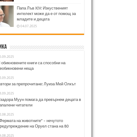
Папа Лъв XIV: Изкуственият
интелект може да е от помощ за
младите и децата
04.07.2025
ика
0.09.2025
 обикновените книги са способни на
еобикновени неща
2.09.2025
втори за препрочитане: Луиза Мей Олкът
3.09.2025
задора Муун помага да превърнем децата в
апалени читатели
2.08.2025
Фермата на животните“ – нечутото
редупреждение на Оруел стана на 80
9.08.2025