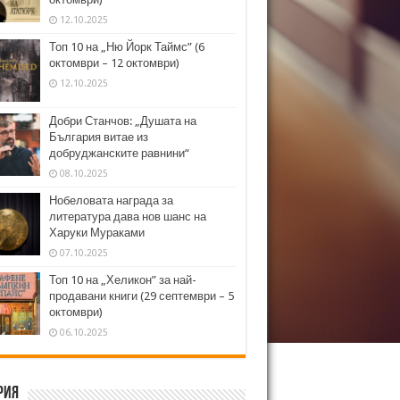
12.10.2025
Топ 10 на „Ню Йорк Таймс” (6
октомври – 12 октомври)
12.10.2025
Добри Станчов: „Душата на
България витае из
добруджанските равнини“
08.10.2025
Нобеловата награда за
литература дава нов шанс на
Харуки Мураками
07.10.2025
Топ 10 на „Хеликон” за най-
продавани книги (29 септември – 5
октомври)
06.10.2025
рия