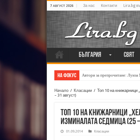
За нас
Контакти
Lira.bg в
7 АВГУСТ 2026
България
Свят
На фокус
Автори за препрочитане: Луиза
Начало
/
Класации
/
Топ 10 на книжарници 
– 31 август)
Топ 10 на книжарници „Хе
изминалата седмица (25 –
01.09.2014
Класации