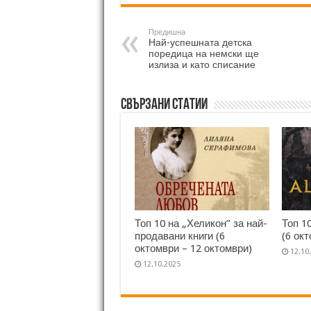
Предишна
Най-успешната детска
поредица на немски ще
излиза и като списание
Свързани статии
Топ 10 на „Хеликон” за най-
Топ 1
продавани книги (6
(6 ок
октомври – 12 октомври)
12.10
12.10.2025