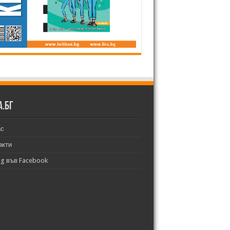
а.бг
ас
акти
bg във Facebook