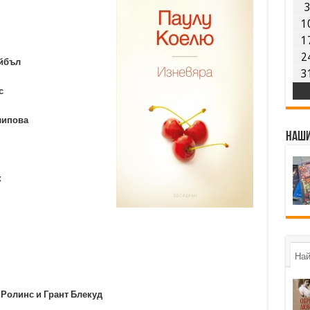
1
1
2
йбъл
3
с
липова
Наши
к
Най
Ролинс и Грант Блекуд