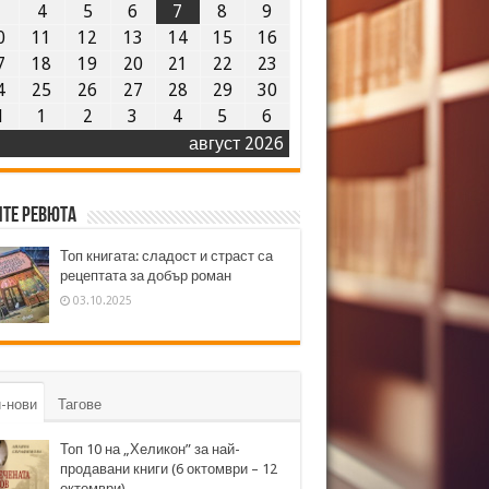
3
4
5
6
7
8
9
0
11
12
13
14
15
16
7
18
19
20
21
22
23
4
25
26
27
28
29
30
1
1
2
3
4
5
6
август 2026
те ревюта
Топ книгата: сладост и страст са
рецептата за добър роман
03.10.2025
-нови
Тагове
Топ 10 на „Хеликон” за най-
продавани книги (6 октомври – 12
октомври)