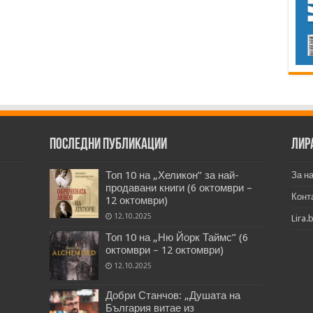
Последни публикации
Лир
Топ 10 на „Хеликон” за най-
За н
продавани книги (6 октомври –
Конт
12 октомври)
12.10.2025
Lira.
Топ 10 на „Ню Йорк Таймс” (6
октомври – 12 октомври)
12.10.2025
Добри Станчов: „Душата на
България витае из