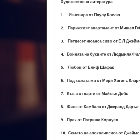
Художествена литература
1.
Изневяра
от Паулу Коелю
2.
Парижкият апартамент
от Мишел Ге
3.
Петдесет нюанса сиво
от Е Л Джейм
4.
Войната на буквите
от Людмила Фи
5.
Любов
от Елиф Шафак
6.
Под кожата ми
от Мери Хигинс Клар
7.
Къша от карти
от Майкъл Добс
8.
Филе от Камбала
от Джералд Даръл
9.
Прах
от Патриша Корнуел
10.
Семето на апокалипсиса
от Джеймс 