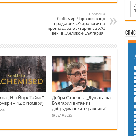
„
л
Следваща
Любомир Червенков ще
представи „Астрологична
прогноза за България за ХХI
Спис
век“ в „Хеликон-България“
0 на „Ню Йорк Таймс”
Добри Станчов: „Душата на
томври – 12 октомври)
България витае из
добруджанските равнини“
.2025
08.10.2025