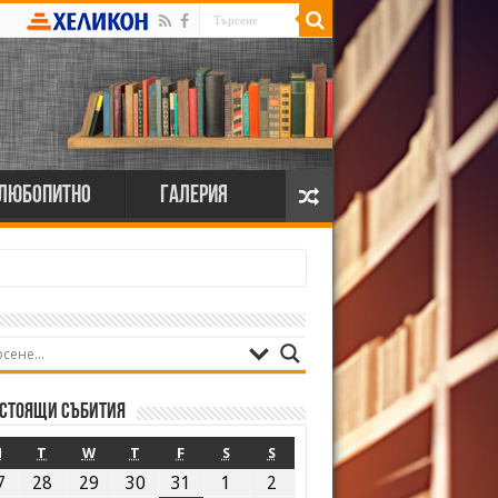
Любопитно
Галерия
стоящи събития
M
T
W
T
F
S
S
7
28
29
30
31
1
2