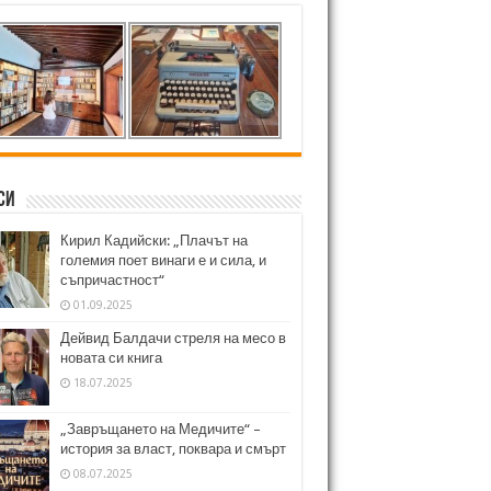
си
Кирил Кадийски: „Плачът на
големия поет винаги е и сила, и
съпричастност“
01.09.2025
Дейвид Балдачи стреля на месо в
новата си книга
18.07.2025
„Завръщането на Медичите“ –
история за власт, поквара и смърт
08.07.2025