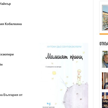
 Уайнър
лия Кобилкина
Откъ
 Екзюпери
ийн
на България
от