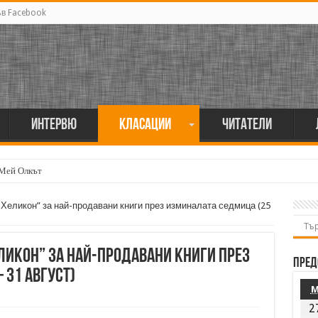
ъв Facebook
Интервю
Класации
Читатели
 Мей Олкът
„Хеликон” за най-продавани книги през изминалата седмица (25
ликон” за най-продавани книги през
Пред
 31 август)
2