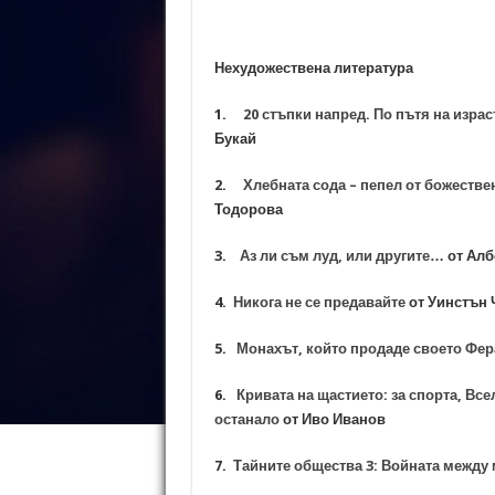
Нехудожествена литература
1.
20 стъпки напред. По пътя на изра
Букай
2.
Хлебната сода – пепел от божестве
Тодорова
3.
Аз ли съм луд, или другите…
от Алб
4.
Никога не се предавайте
от Уинстън
5.
Монахът, който продаде своето Фе
6.
Кривата на щастието: за спорта, Все
останало
от Иво Иванов
7.
Тайните общества 3: Войната между