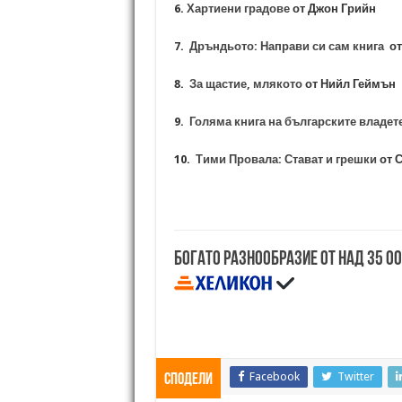
6.
Хартиени градове
от Джон Грийн
7.
Дръндьото: Направи си сам книга
от
8.
За щастие, млякото
от Нийл Геймън
9.
Голяма книга на българските владет
10.
Тими Провала: Стават и грешки
от 
Богато разнообразие от над 35 0
Facebook
Twitter
Сподели