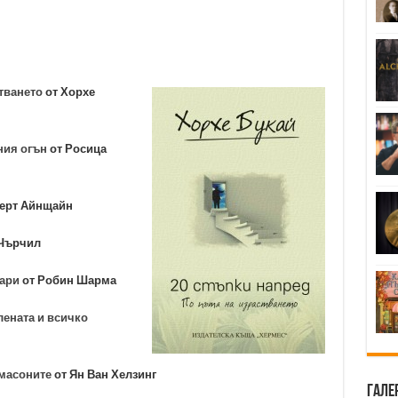
стването
от Хорхе
ния огън
от Росица
ерт Айнщайн
 Чърчил
рари
от Робин Шарма
лената и всичко
 масоните
от Ян Ван Хелзинг
Гале