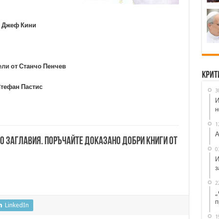
 Джеф Кини
ели
от Станчо Пенчев
Крит
Стефан Пастис
3
И
н
1
А
00 заглавия. Поръчайте доказано добри книги от
0
И
з
2
„
п
LinkedIn
1