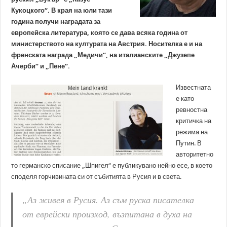
Кукоцкого“. В края на юли тази
година получи наградата за
европейска литература, която се дава всяка година от
министерството на културата на Австрия. Носителка е и на
френската награда „Медичи“, на италианските „Джузепе
Ачерби“ и „Пене“.
Известната
е като
ревностна
критичка на
режима на
Путин. В
авторитетно
то германско списание „Шпигел“ е публикувано нейно есе, в което
споделя горчивината си от събитията в Русия и в света.
„Аз живея в Русия. Аз съм руска писателка
от еврейски произход, възпитана в духа на