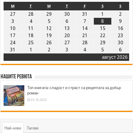
M
T
W
T
F
S
S
27
28
29
30
31
1
2
3
4
5
6
7
8
9
10
11
12
13
14
15
16
17
18
19
20
21
22
23
24
25
26
27
28
29
30
31
1
2
3
4
5
6
август 2026
Нашите ревюта
Топ книгата: сладост и страст са рецептата за добър
роман
03.10.2025
Най-нови
Тагове