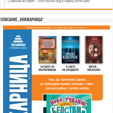
„Смешна история“ – като бучка лед в горещ летен ден
Списание „Книжарница“