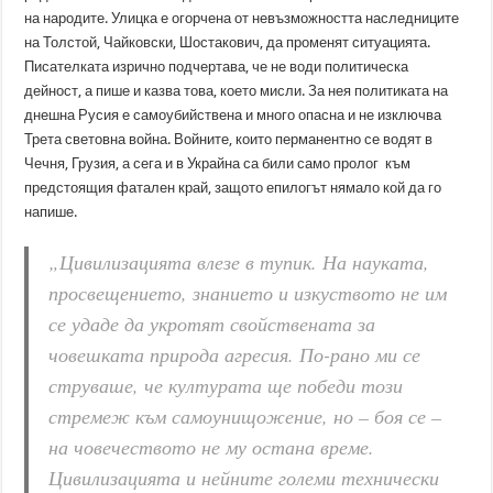
на народите. Улицка е огорчена от невъзможността наследниците
на Толстой, Чайковски, Шостакович, да променят ситуацията.
Писателката изрично подчертава, че не води политическа
дейност, а пише и казва това, което мисли. За нея политиката на
днешна Русия е самоубийствена и много опасна и не изключва
Трета световна война. Войните, които перманентно се водят в
Чечня, Грузия, а сега и в Украйна са били само пролог към
предстоящия фатален край, защото епилогът нямало кой да го
напише.
„Цивилизацията влезе в тупик. На науката,
просвещението, знанието и изкуството не им
се удаде да укротят свойствената за
човешката природа агресия. По-рано ми се
струваше, че културата ще победи този
стремеж към самоунищожение, но – боя се –
на човечеството не му остана време.
Цивилизацията и нейните големи технически