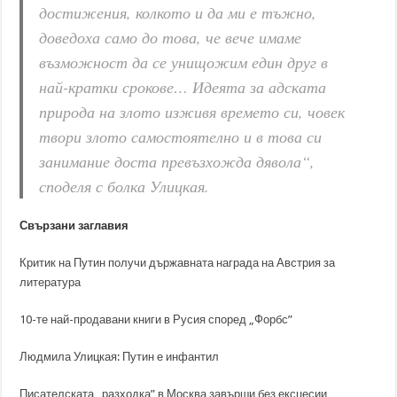
достижения, колкото и да ми е тъжно,
доведоха само до това, че вече имаме
възможност да се унищожим един друг в
най-кратки срокове… Идеята за адската
природа на злото изживя времето си, човек
твори злото самостоятелно и в това си
занимание доста превъзхожда дявола“,
споделя с болка Улицкая.
Свързани заглавия
Критик на Путин получи държавната награда на Австрия за
литература
10-те най-продавани книги в Русия според „Форбс”
Людмила Улицкая: Путин е инфантил
Писателската „разходка” в Москва завърши без ексцесии