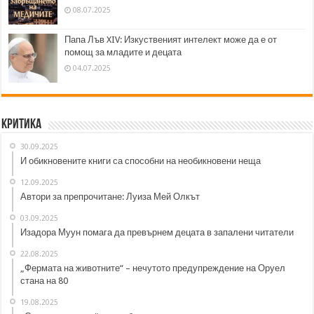
08.07.2025
Папа Лъв XIV: Изкуственият интелект може да е от
помощ за младите и децата
04.07.2025
Критика
30.09.2025
И обикновените книги са способни на необикновени неща
12.09.2025
Автори за препрочитане: Луиза Мей Олкът
03.09.2025
Изадора Муун помага да превърнем децата в запалени читатели
22.08.2025
„Фермата на животните“ – нечутото предупреждение на Оруел
стана на 80
19.08.2025