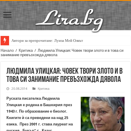
Автори за препрочитане: Луиза Мей Олкът
Кирил Кадийски: „Плачът на големия поет винаги е и сила, и съпричаст
Начало
/
Критика
/
Людмила Улицкая: Човек твори злото и в това си
занимание превъзхожда дявола
Людмила Улицкая: Човек твори злото и в
това си занимание превъзхожда дявола
20.08.2014
Критика
Руската писателка Людмила
Улицкая е родена в Башкирия през
1943 г. По образование е биолог.
Книгите ѝ са преведени на над 25
езика. През 2001 г. става лауреат на
руския „Букър“ с „Казус