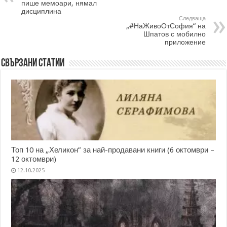
пише мемоари, нямал
дисциплина
Следваща
„#НаЖивоОтСофия“ на
Шпатов с мобилно
приложение
Свързани статии
Топ 10 на „Хеликон” за най-продавани книги (6 октомври –
12 октомври)
12.10.2025