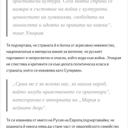
християнска култура. Сега моята страна се
намира в състояние на война с културата,
ценностите на хуманизма, свободата на
личността и идеята за правата на човека“,
пише Улицкая.
Тя подчертава, че страната й е болна от агресивно невежество,
национализъм и имперска мания за величие, че руският
парламент е непросветен и опасен, който води към война . Улицкая
не спестява и критиките си към цялата политическа класа в
страната, която се изживява като Супермен.
„Срам ме е за всички нас, за нашия народ,
който загуби нравствените си ориентири“,
категорична е авторката на „Мария и
нейните деца“.
Тя се извинява от името на Русия на Европа,подчертавайки, че
родината й никога няма да стане част от европейското семейство