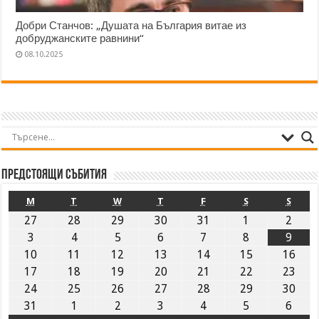
Добри Станчов: „Душата на България витае из
добруджанските равнини“
08.10.2025
Предстоящи събития
M
T
W
T
F
S
S
27
28
29
30
31
1
2
3
4
5
6
7
8
9
10
11
12
13
14
15
16
17
18
19
20
21
22
23
24
25
26
27
28
29
30
31
1
2
3
4
5
6