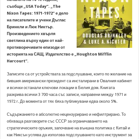
съобщи „USA Today“. „The
Nixon Tapes: 1971-1972“ е дело
на писателите и учени Дъглас
Бринкли и Люк Никтър.
Произведението хвърля
светлина върху един от най-
противоречивите епизоди от
историята на САЩ. Издателство е „Houghton Mifflin
Harcourt“.
Записите са от устройствата за подслушване, които по желание на
бившия американски президент са инсталирани в Овалния кабинет
и всички останали ключови локации в Белия дом. Книгата
разкрива всички 3 700 часа със записи, направени между 1971 и
1972 г. До момента от тях бяха публикувани едва около 5%.
Съдържанието е абсолютно нецензурирано и нефилтрирано. То
обхваща разговорите със СССР за ограничаването на
стратегическите оръжия, започване на външна политика с Китай и
как Никсън успява да използва подслушването като инструмент за