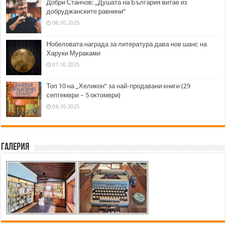
Добри Станчов: „Душата на България витае из
добруджанските равнини“
08.10.2025
Нобеловата награда за литература дава нов шанс на
Харуки Мураками
07.10.2025
Топ 10 на „Хеликон” за най-продавани книги (29
септември – 5 октомври)
06.10.2025
Галерия