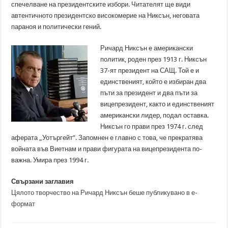
спечелване на президентските избори. Читателят ще види
автентичното президентско високомерие на Никсън, неговата
параноя и политически гений.
Ричард Никсън е американски
политик, роден през 1913 г. Никсън
37-ят президент на САЩ. Той е и
единственият, който е избиран два
пъти за президент и два пъти за
вицепрезидент, както и единственият
американски лидер, подал оставка.
Никсън го прави през 1974 г. след
аферата „Уотъргейт”. Запомнен е главно с това, че прекратява
войната във Виетнам и прави фигурата на вицепрезидента по-
важна. Умира през 1994 г.
Свързани заглавия
Цялото творчество на Ричард Никсън беше публикувано в е-
формат