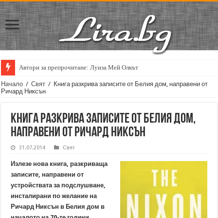
Автори за препрочитане: Луиза Мей Олкът
Начало
/
Свят
/
Книга разкрива записите от Белия дом, направени от
Ричард Никсън
Книга разкрива записите от Белия дом,
направени от Ричард Никсън
31.07.2014
Свят
Излезе нова книга, разкриваща
записите, направени от
устройствата за подслушване,
инсталирани по желание на
Ричард Никсън в Белия дом в
началото на 70-те години,