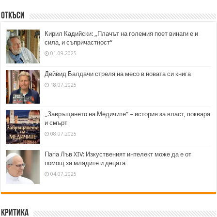
Откъси
Кирил Кадийски: „Плачът на големия поет винаги е и
сила, и съпричастност“
01.09.2025
Дейвид Балдачи стреля на месо в новата си книга
18.07.2025
„Завръщането на Медичите“ – история за власт, поквара
и смърт
08.07.2025
Папа Лъв XIV: Изкуственият интелект може да е от
помощ за младите и децата
04.07.2025
Критика