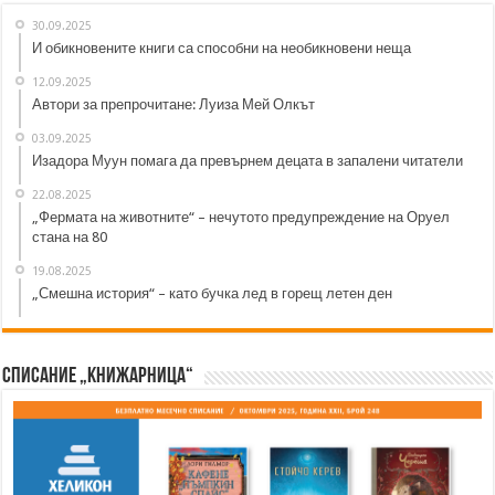
30.09.2025
И обикновените книги са способни на необикновени неща
12.09.2025
Автори за препрочитане: Луиза Мей Олкът
03.09.2025
Изадора Муун помага да превърнем децата в запалени читатели
22.08.2025
„Фермата на животните“ – нечутото предупреждение на Оруел
стана на 80
19.08.2025
„Смешна история“ – като бучка лед в горещ летен ден
Списание „Книжарница“