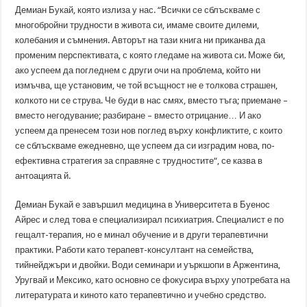
Демиан Букай, която излиза у нас. “Всички се сблъскваме с
многобройни трудности в живота си, имаме своите дилеми,
колебания и съмнения. Авторът на тази книга ни приканва да
променим перспективата, с която гледаме на живота си. Може би,
ако успеем да погледнем с други очи на проблема, който ни
измъчва, ще установим, че той всъщност не е толкова страшен,
колкото ни се струва. Че буди в нас смях, вместо тъга; приемане –
вместо негодувание; разбиране – вместо отрицание… И ако
успеем да пренесем този нов поглед върху конфликтите, с които
се сблъскваме ежедневно, ще успеем да си изградим нова, по-
ефективна стратегия за справяне с трудностите“, се казва в
антоацията й.
Демиан Букай е завършил медицина в Университета в Буенос
Айрес и след това е специализирал психиатрия. Специалист е по
гещалт-терапия, но е минал обучение и в други терапевтични
практики. Работи като терапевт-консултант на семейства,
тийнейджъри и двойки. Води семинари и уъркшопи в Аржентина,
Уругвай и Мексико, като основно се фокусира върху употребата на
литературата и киното като терапевтично и учебно средство.