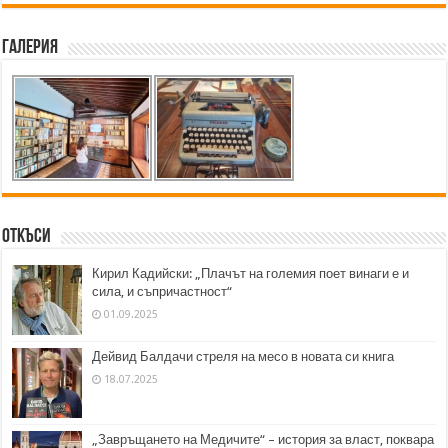
Галерия
Откъси
Кирил Кадийски: „Плачът на големия поет винаги е и
сила, и съпричастност“
01.09.2025
Дейвид Балдачи стреля на месо в новата си книга
18.07.2025
„Завръщането на Медичите“ – история за власт, поквара