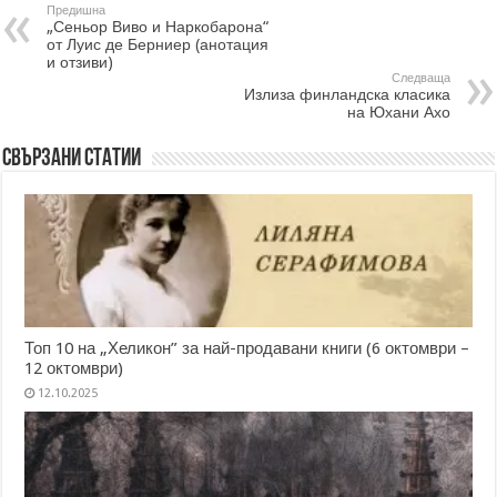
Предишна
„Сеньор Виво и Наркобарона“
от Луис де Берниер (анотация
и отзиви)
Следваща
Излиза финландска класика
на Юхани Ахо
Свързани статии
Топ 10 на „Хеликон” за най-продавани книги (6 октомври –
12 октомври)
12.10.2025