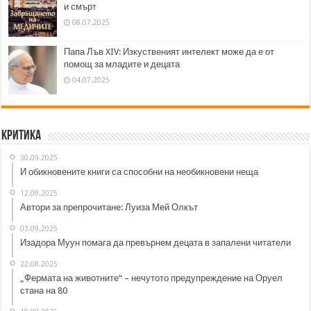
и смърт
08.07.2025
Папа Лъв XIV: Изкуственият интелект може да е от
помощ за младите и децата
04.07.2025
Критика
30.09.2025
И обикновените книги са способни на необикновени неща
12.09.2025
Автори за препрочитане: Луиза Мей Олкът
03.09.2025
Изадора Муун помага да превърнем децата в запалени читатели
22.08.2025
„Фермата на животните“ – нечутото предупреждение на Оруел
стана на 80