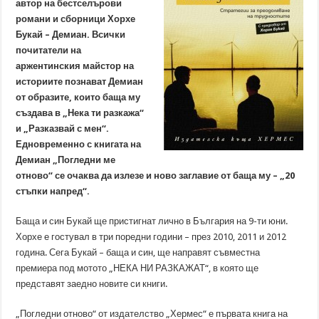
автор на бестселърови
романи и сборници Хорхе
Букай – Демиан. Всички
почитатели на
аржентинския майстор на
историите познават Демиан
от образите, които баща му
създава в „Нека ти разкажа“
и „Разказвай с мен“.
Едновременно с книгата на
Демиан „Погледни ме
отново“ се очаква да излезе и ново заглавие от баща му – „20
стъпки напред“.
Баща и син Букай ще пристигнат лично в България на 9-ти юни.
Хорхе е гостувал в три поредни години – през 2010, 2011 и 2012
година. Сега Букай – баща и син, ще направят съвместна
премиера под мотото „НЕКА НИ РАЗКАЖАТ“, в която ще
представят заедно новите си книги.
„Погледни отново“ от издателство „Хермес“ е първата книга на