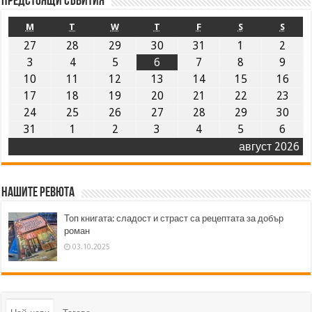
Предстоящи събития
M
T
W
T
F
S
S
27
28
29
30
31
1
2
3
4
5
6
7
8
9
10
11
12
13
14
15
16
17
18
19
20
21
22
23
24
25
26
27
28
29
30
31
1
2
3
4
5
6
август 2026
Нашите ревюта
Топ книгата: сладост и страст са рецептата за добър
роман
03.10.2025