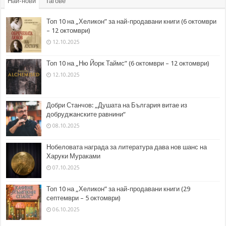
Най-нови
Тагове
Топ 10 на „Хеликон” за най-продавани книги (6 октомври
– 12 октомври)
12.10.2025
Топ 10 на „Ню Йорк Таймс” (6 октомври – 12 октомври)
12.10.2025
Добри Станчов: „Душата на България витае из
добруджанските равнини“
08.10.2025
Нобеловата награда за литература дава нов шанс на
Харуки Мураками
07.10.2025
Топ 10 на „Хеликон” за най-продавани книги (29
септември – 5 октомври)
06.10.2025