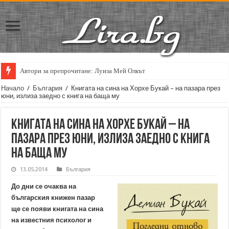
Автори за препрочитане: Луиза Мей Олкът
Начало
/
България
/
Книгата на сина на Хорхе Букай – на пазара през
юни, излиза заедно с книга на баща му
Книгата на сина на Хорхе Букай – на
пазара през юни, излиза заедно с книга
на баща му
13.05.2014
България
До дни се очаква на
българския книжен пазар
ще се появи книгата на сина
на известния психолог и