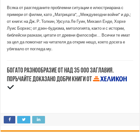
Всяка от разгледаните проблемни ситуации е илюстриарана с
примери от филми, като „Матрицата”, „Междувездни войни” и др.;
от книги: на Дж. Р. Толкин, Урсула Ле Гуин, Михаел Енде, Хорхе
Луис Борхес; от дзен-будизма, митологията, както и с истории,
библейски разкази, цитати от древни философи… Всички те имат
за цел да помогнат на читателя да открие нещо, което досега е
убягвало от погледа му.
Богато разнообразие от над 35 000 заглавия.
Поръчайте доказано добри книги от