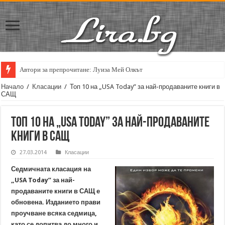
Автори за препрочитане: Луиза Мей Олкът
Начало
/
Класации
/
Топ 10 на „USA Today” за най-продаваните книги в
САЩ
Топ 10 на „USA Today” за най-продаваните
книги в САЩ
27.03.2014
Класации
Седмичната класация на
„USA Today” за най-
продаваните книги в САЩ е
обновена. Изданието прави
проучване всяка седмица,
като се допитва до много и