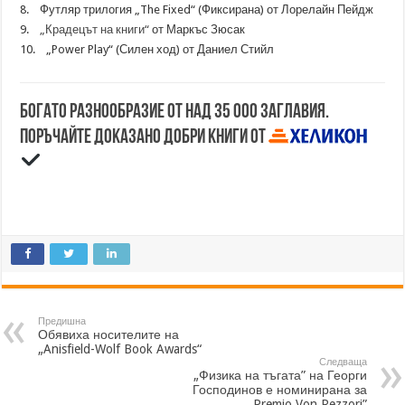
8. Футляр трилогия „The Fixed“ (Фиксирана) от Лорелайн Пейдж
9.
„Крадецът на книги“
от Маркъс Зюсак
10. „Power Play“ (Силен ход) от Даниел Стийл
Богато разнообразие от над 35 000 заглавия.
Поръчайте доказано добри книги от
Предишна
Обявиха носителите на
„Anisfield-Wolf Book Awards“
Следваща
„Физика на тъгата” на Георги
Господинов е номинирана за
„Premio Von Rezzori”