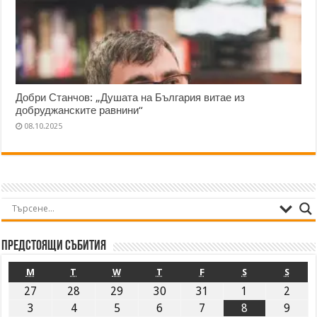
Добри Станчов: „Душата на България витае из
добруджанските равнини“
08.10.2025
Предстоящи събития
M
T
W
T
F
S
S
27
28
29
30
31
1
2
3
4
5
6
7
8
9