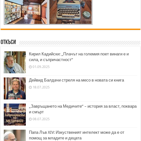
Откъси
Кирил Кадийски: „Плачът на големия поет винаги е и
сила, и съпричастност“
01.09.2025
Дейвид Балдачи стреля на месо в новата си книга
18.07.2025
„Завръщането на Медичите“ – история за власт, поквара
и смърт
08.07.2025
Папа Лъв XIV: Изкуственият интелект може да е от
помощ за младите и децата