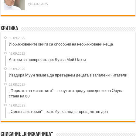
04.07.2025
Критика
30.09.2025
И обикновените книги са способни на необикновени неща
12.09.2025
Автори за препрочитане: Луиза Мей Олкът
03.09.2025
Изадора Муун помага да превърнем децата в запалени читатели
22.08.2025
„Фермата на животните“ – нечутото предупреждение на Оруел
стана на 80
19.08.2025
„Смешна история“ – като бучка лед в горещ летен ден
Списание „Книжарница“