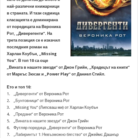
най-различни книжарници
в страната. И тази седмица
класацията е доминирана
от поредицата на Вероника
Рот, „Диверегенти“. На
трета позиция се е изкачил
последния роман на
Харлан Коубън, „Missing
You“. В топ 10 са още
„Вината в нашите звезди“ от Джон Грийн, „Крадецът на книги“
от Маркъс Зюсак и „Power Play“ от Даниел Стийл.
Ето и топ 10:
1.
„Дивергенти”
от Вероника Рот
2.
„Бунтовници“
от Вероника Рот
3. „Missing You“ (Липсваш ми) от Харлан Коубън
4.
„Предани“
от Вероника Рот
5.
„Вината в нашите звезди”
от Джон Грийн
6. Футляр
поредица „Дивергенти“
от Вероника Рот
7.
„Лабиринтът 1: Невъзможно бягство“
от Джеймс Дашнър