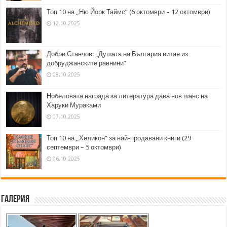
Топ 10 на „Ню Йорк Таймс” (6 октомври – 12 октомври)
12.10.2025
Добри Станчов: „Душата на България витае из
добруджанските равнини“
08.10.2025
Нобеловата награда за литература дава нов шанс на
Харуки Мураками
07.10.2025
Топ 10 на „Хеликон” за най-продавани книги (29
септември – 5 октомври)
06.10.2025
Галерия