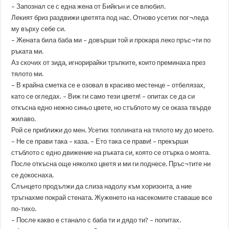
– Запознал се с една жена от Бийкън и се влюбил.
Лекият бриз раздвижи цветята под нас. Отново усетих пог¬леда
му върху себе си.
– Жената била баба ми – довърши той и прокара леко пръс¬ти по
ръката ми.
Аз скочих от зида, игнорирайки тръпките, които преминаха през
тялото ми.
– В крайна сметка се е озовал в красиво местенце – отбелязах,
като се огледах. – Виж ги само тези цветя! – опитах се да си
откъсна едно нежно синьо цвете, но стъблото му се оказа твърде
жилаво.
Рой се приближи до мен. Усетих топлината на тялото му до моето.
– Не се прави така – каза. – Ето така се прави! – прекърши
стъблото с едно движение на ръката си, която се отърка о моята.
После откъсна още няколко цветя и ми ги поднесе. Пръс¬тите ни
се докоснаха.
Слънцето продължи да слиза надолу към хоризонта, а ние
тръгнахме покрай стената. Жуженето на насекомите ставаше все
по-тихо.
– После какво е станало с баба ти и дядо ти? – попитах.