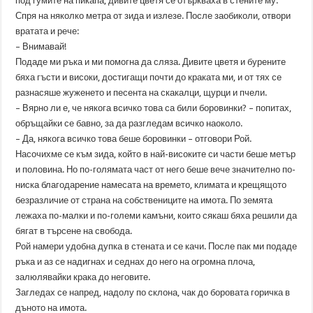
под гумите на пикапа, дивите цветя се отъркваха в стените му.
Спря на няколко метра от зида и излезе. После заобиколи, отвори
вратата и рече:
– Внимавай!
Подаде ми ръка и ми помогна да сляза. Дивите цветя и бурените
бяха гъсти и високи, достигащи почти до краката ми, и от тях се
разнасяше жуженето и песента на скакалци, щурци и пчели.
– Вярно ли е, че някога всичко това са били боровинки? – попитах,
обръщайки се бавно, за да разгледам всичко наоколо.
– Да, някога всичко това беше боровинки – отговори Рой.
Насочихме се към зида, който в най-високите си части беше метър
и половина. Но по-голямата част от него беше вече значително по-
ниска благодарение намесата на времето, климата и крещящото
безразличие от страна на собствениците на имота. По земята
лежаха по-малки и по-големи камъни, които сякаш бяха решили да
бягат в търсене на свобода.
Рой намери удобна дупка в стената и се качи. После пак ми подаде
ръка и аз се надигнах и седнах до него на огромна плоча,
залюлявайки крака до неговите.
Загледах се напред, надолу по склона, чак до боровата горичка в
дъното на имота.