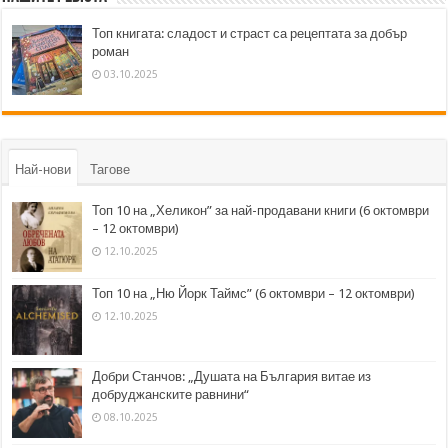
Топ книгата: сладост и страст са рецептата за добър
роман
03.10.2025
Най-нови
Тагове
Топ 10 на „Хеликон” за най-продавани книги (6 октомври
– 12 октомври)
12.10.2025
Топ 10 на „Ню Йорк Таймс” (6 октомври – 12 октомври)
12.10.2025
Добри Станчов: „Душата на България витае из
добруджанските равнини“
08.10.2025