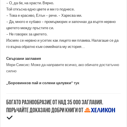
– О, да бе, на храсти. Вярно.
Той откъсна едно цвете и ми го поднесе.
– Това е красиво, Елън – рече. – Харесва ми.
– Да, много е хубаво – промърморих и започнах да въртя нервно
цветето между пръстите си.
– Не говорех за цветето.
Изсмях се нервно и усетих как лицето ми пламва. Налагаше се да
го върна обратно към семейната му история…
Свързани заглавия
Мери Симсис: Може да направите всичко, ако обичате достатъчно
силно
„Боровинков пай и солени целувки“
тук
Богато разнообразие от над 35 000 заглавия.
Поръчайте доказано добри книги от