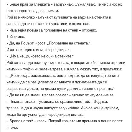
– Беше прав за гледката – въздъхнах. Съжалявах, че не си носех
фотоапарата, за да я снимам.
Рой взе няколко камъка от купчината на върха на стената и
започна да ги поставя в пукнатините около нас.
– Има една поема за поправяне на стени – отроних.
Той кимна.
– Да, на Робърт Фрост. „Поправяне на стената.“
И аз взех един камък и изрецитирах:
– „Има нещо, което не обича стените.“
Рой се загледа надолу към стената, в покритите й с лишеи огромни
камъни и туфички зелена трева, избуяла между тях, и продължи:
– „Което кара замръзналата земя под тях да се издува, горните
камъни да се разцепват от слънцето и пукнатините да се
разрастват дотам, че двама души да минат заедно през тях.“
– Да не би да знаеш цялата поема? – зяпнах от изумление аз.
– Някога я знаех – усмихна се срамежливо той. – Веднъж
трябваше да я науча наизуст за училище. Ако се концентрирам,
може би ще успея да я изрецитирам цялата.
– Браво на теб! – казах. Покрай краката ми премина в ленив полет
пчела.