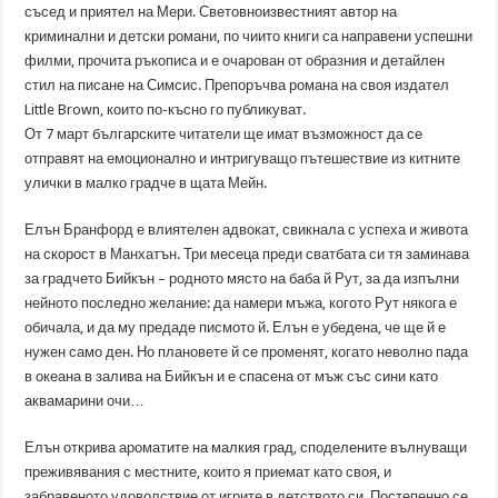
съсед и приятел на Мери. Световноизвестният автор на
криминални и детски романи, по чиито книги са направени успешни
филми, прочита ръкописа и е очарован от образния и детайлен
стил на писане на Симсис. Препоръчва романа на своя издател
Little Brown, които по-късно го публикуват.
От 7 март българските читатели ще имат възможност да се
отправят на емоционално и интригуващо пътешествие из китните
улички в малко градче в щата Мейн.
Елън Бранфорд е влиятелен адвокат, свикнала с успеха и живота
на скорост в Манхатън. Три месеца преди сватбата си тя заминава
за градчето Бийкън – родното място на баба й Рут, за да изпълни
нейното последно желание: да намери мъжа, когото Рут някога е
обичала, и да му предаде писмото й. Елън е убедена, че ще й е
нужен само ден. Но плановете й се променят, когато неволно пада
в океана в залива на Бийкън и е спасена от мъж със сини като
аквамарини очи…
Елън открива ароматите на малкия град, споделените вълнуващи
преживявания с местните, които я приемат като своя, и
забравеното удоволствие от игрите в детството си. Постепенно се