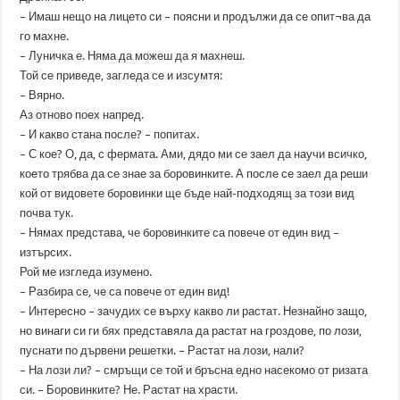
– Имаш нещо на лицето си – поясни и продължи да се опит¬ва да
го махне.
– Луничка е. Няма да можеш да я махнеш.
Той се приведе, загледа се и изсумтя:
– Вярно.
Аз отново поех напред.
– И какво стана после? – попитах.
– С кое? О, да, с фермата. Ами, дядо ми се заел да научи всичко,
което трябва да се знае за боровинките. А после се заел да реши
кой от видовете боровинки ще бъде най-подходящ за този вид
почва тук.
– Нямах представа, че боровинките са повече от един вид –
изтърсих.
Рой ме изгледа изумено.
– Разбира се, че са повече от един вид!
– Интересно – зачудих се върху какво ли растат. Незнайно защо,
но винаги си ги бях представяла да растат на гроздове, по лози,
пуснати по дървени решетки. – Растат на лози, нали?
– На лози ли? – смръщи се той и бръсна едно насекомо от ризата
си. – Боровинките? Не. Растат на храсти.