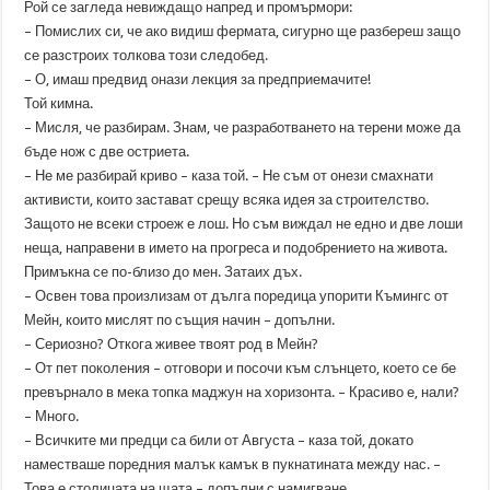
Рой се загледа невиждащо напред и промърмори:
– Помислих си, че ако видиш фермата, сигурно ще разбереш защо
се разстроих толкова този следобед.
– О, имаш предвид онази лекция за предприемачите!
Той кимна.
– Мисля, че разбирам. Знам, че разработването на терени може да
бъде нож с две остриета.
– Не ме разбирай криво – каза той. – Не съм от онези смахнати
активисти, които застават срещу всяка идея за строителство.
Защото не всеки строеж е лош. Но съм виждал не едно и две лоши
неща, направени в името на прогреса и подобрението на живота.
Примъкна се по-близо до мен. Затаих дъх.
– Освен това произлизам от дълга поредица упорити Къмингс от
Мейн, които мислят по същия начин – допълни.
– Сериозно? Откога живее твоят род в Мейн?
– От пет поколения – отговори и посочи към слънцето, което се бе
превърнало в мека топка маджун на хоризонта. – Красиво е, нали?
– Много.
– Всичките ми предци са били от Августа – каза той, докато
наместваше поредния малък камък в пукнатината между нас. –
Това е столицата на щата – допълни с намигване.