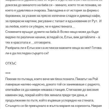
докосва до миналото на баба си – минало, което тя не познава, но
което я удивлява и очарова. Завладяна е от история за ферма с
боровинки, за ухание на прясно изпечени сладки и димящо кафе,
за прекрасни картини, рисувани с талант и вдъхновение от Рут. И
за любов, която си убеден, че е единствената…
Спомените връщат думите на баба й: Всяко нещо може да бъде
видяно по различни начини, вгледай се, Елън, виж детайлите – в
тях е красотата и …отговорите.
Разбрала ли е Елън кои са истински важните неща за нея? Готова
ли е да последва сърцето си?
ОТКЪС
***
Поехме по пътища, които вече ми бяха познати. Пикапът на Рой
лавираше наляво-надясно, докато той се занимаваше с радиото,
опитвайки се да намери някаква станция. Стигнахме до високия
каменен зид, покрай който бях минала преди три дена, и
продължихме по пътя, който вървеше успоредно на стената.
Слънцето се бе превърнало в жълта мараня на хоризонта. Накрая