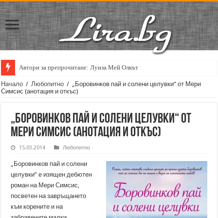
Автори за препрочитане: Луиза Мей Олкът
Кирил Кадийски: „Плачът на големия поет винаги е и сила, и съпричаст
Начало
/
Любопитно
/
„Боровинков пай и солени целувки“ от Мери
Симсис (анотация и откъс)
„Боровинков пай и солени целувки“ от
Мери Симсис (анотация и откъс)
15.03.2014
Любопитно
„Боровинков пай и солени
целувки” е изящен дебютен
роман на Мери Симсис,
посветен на завръщането
към корените и на
забравените малки