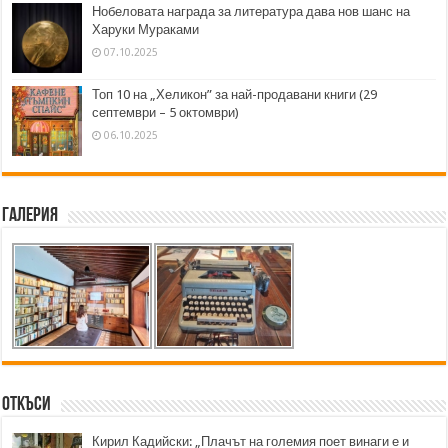
Нобеловата награда за литература дава нов шанс на
Харуки Мураками
07.10.2025
Топ 10 на „Хеликон” за най-продавани книги (29
септември – 5 октомври)
06.10.2025
Галерия
Откъси
Кирил Кадийски: „Плачът на големия поет винаги е и