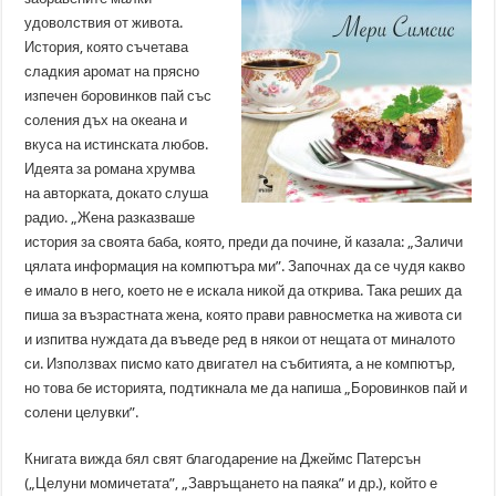
удоволствия от живота.
История, която съчетава
сладкия аромат на прясно
изпечен боровинков пай със
соления дъх на океана и
вкуса на истинската любов.
Идеята за романа хрумва
на авторката, докато слуша
радио. „Жена разказваше
история за своята баба, която, преди да почине, й казала: „Заличи
цялата информация на компютъра ми”. Започнах да се чудя какво
е имало в него, което не е искала никой да открива. Така реших да
пиша за възрастната жена, която прави равносметка на живота си
и изпитва нуждата да въведе ред в някои от нещата от миналото
си. Използвах писмо като двигател на събитията, а не компютър,
но това бе историята, подтикнала ме да напиша „Боровинков пай и
солени целувки”.
Книгата вижда бял свят благодарение на Джеймс Патерсън
(„Целуни момичетата”, „Завръщането на паяка” и др.), който е