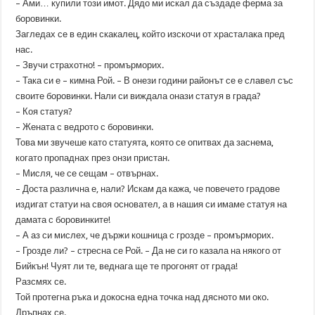
– Ами… купили този имот. Дядо ми искал да създаде ферма за
боровинки.
Загледах се в един скакалец, който изскочи от храсталака пред
нас.
– Звучи страхотно! – промърморих.
– Така си е – кимна Рой. – В онези години районът се е славел със
своите боровинки. Нали си виждала онази статуя в града?
– Коя статуя?
– Жената с ведрото с боровинки.
Това ми звучеше като статуята, която се опитвах да заснема,
когато пропаднах през онзи пристан.
– Мисля, че се сещам – отвърнах.
– Доста различна е, нали? Искам да кажа, че повечето градове
издигат статуи на своя основател, а в нашия си имаме статуя на
дамата с боровинките!
– А аз си мислех, че държи кошница с грозде – промърморих.
– Грозде ли? – стресна се Рой. – Да не си го казала на някого от
Бийкън! Чуят ли те, веднага ще те прогонят от града!
Разсмях се.
Той протегна ръка и докосна една точка над дясното ми око.
Дръпнах се.