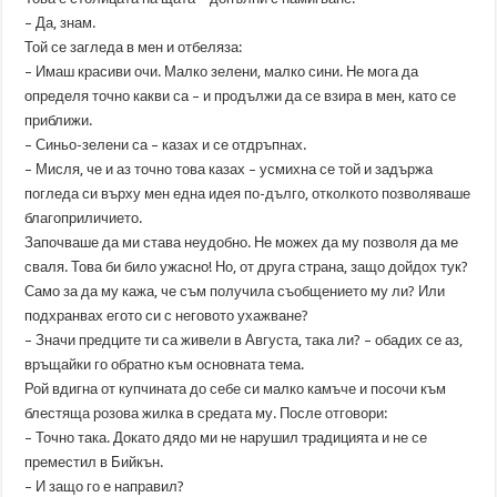
– Да, знам.
Той се загледа в мен и отбеляза:
– Имаш красиви очи. Малко зелени, малко сини. Не мога да
определя точно какви са – и продължи да се взира в мен, като се
приближи.
– Синьо-зелени са – казах и се отдръпнах.
– Мисля, че и аз точно това казах – усмихна се той и задържа
погледа си върху мен една идея по-дълго, отколкото позволяваше
благоприличието.
Започваше да ми става неудобно. Не можех да му позволя да ме
сваля. Това би било ужасно! Но, от друга страна, защо дойдох тук?
Само за да му кажа, че съм получила съобщението му ли? Или
подхранвах егото си с неговото ухажване?
– Значи предците ти са живели в Августа, така ли? – обадих се аз,
връщайки го обратно към основната тема.
Рой вдигна от купчината до себе си малко камъче и посочи към
блестяща розова жилка в средата му. После отговори:
– Точно така. Докато дядо ми не нарушил традицията и не се
преместил в Бийкън.
– И защо го е направил?