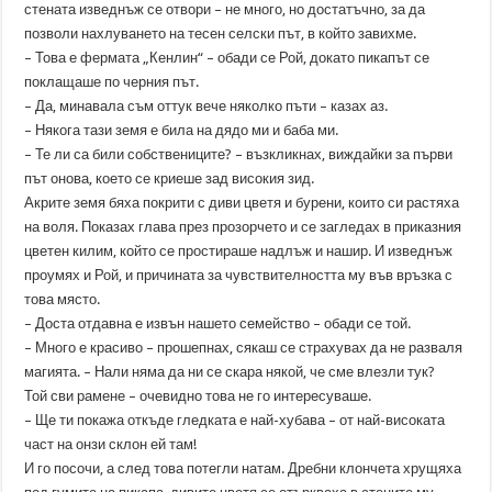
стената изведнъж се отвори – не много, но достатъчно, за да
позволи нахлуването на тесен селски път, в който завихме.
– Това е фермата „Кенлин“ – обади се Рой, докато пикапът се
поклащаше по черния път.
– Да, минавала съм оттук вече няколко пъти – казах аз.
– Някога тази земя е била на дядо ми и баба ми.
– Те ли са били собствениците? – възкликнах, виждайки за първи
път онова, което се криеше зад високия зид.
Акрите земя бяха покрити с диви цветя и бурени, които си растяха
на воля. Показах глава през прозорчето и се загледах в приказния
цветен килим, който се простираше надлъж и нашир. И изведнъж
проумях и Рой, и причината за чувствителността му във връзка с
това място.
– Доста отдавна е извън нашето семейство – обади се той.
– Много е красиво – прошепнах, сякаш се страхувах да не разваля
магията. – Нали няма да ни се скара някой, че сме влезли тук?
Той сви рамене – очевидно това не го интересуваше.
– Ще ти покажа откъде гледката е най-хубава – от най-високата
част на онзи склон ей там!
И го посочи, а след това потегли натам. Дребни клончета хрущяха