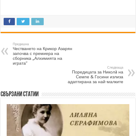
Предишна
Честването на Крикор Азарян
започва с премиера на
сборника „Алхимията на
играта”
Следваща
Поредицата за Николà на
Семпе & Госини излиза
адаптирана за най-малките
Свързани статии