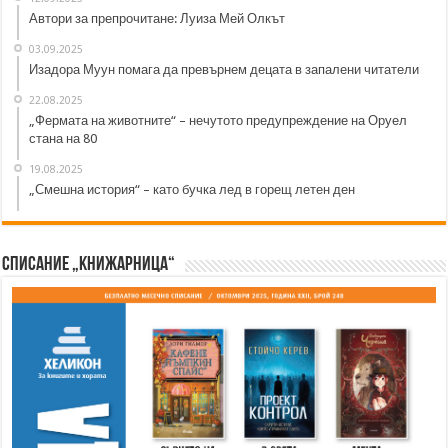
Автори за препрочитане: Луиза Мей Олкът
03.09.2025
Изадора Муун помага да превърнем децата в запалени читатели
22.08.2025
„Фермата на животните“ – нечутото предупреждение на Оруел
стана на 80
19.08.2025
„Смешна история“ – като бучка лед в горещ летен ден
Списание „Книжарница“