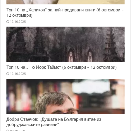
Топ 10 на „Хеликон” за най-продавани книги (6 октомври –
12 октомври)
12.10.2025
Топ 10 на „Ню Йорк Таймс” (6 октомври – 12 октомври)
12.10.2025
Добри Станчов: „Душата на България витае из
добруджанските равнини“