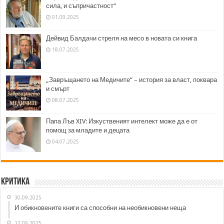
сила, и съпричастност“
01.09.2025
Дейвид Балдачи стреля на месо в новата си книга
18.07.2025
„Завръщането на Медичите“ – история за власт, поквара
и смърт
08.07.2025
Папа Лъв XIV: Изкуственият интелект може да е от
помощ за младите и децата
04.07.2025
Критика
30.09.2025
И обикновените книги са способни на необикновени неща
12.09.2025