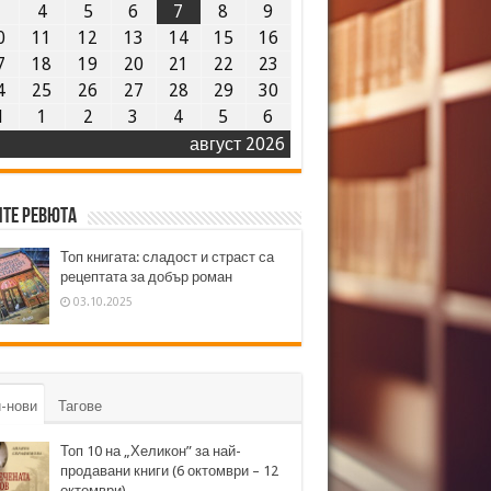
3
4
5
6
7
8
9
0
11
12
13
14
15
16
7
18
19
20
21
22
23
4
25
26
27
28
29
30
1
1
2
3
4
5
6
август 2026
те ревюта
Топ книгата: сладост и страст са
рецептата за добър роман
03.10.2025
-нови
Тагове
Топ 10 на „Хеликон” за най-
продавани книги (6 октомври – 12
октомври)