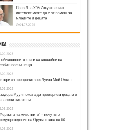
Папа Лъв XIV: Изкуственият
интелект може да е от помощ за
младите и децата
04.07.2025
ика
0.09.2025
 обикновените книги са способни на
еобикновени неща
2.09.2025
втори за препрочитане: Луиза Мей Олкът
3.09.2025
задора Муун помага да превърнем децата в
апалени читатели
2.08.2025
Фермата на животните“ – нечутото
редупреждение на Оруел стана на 80
9.08.2025