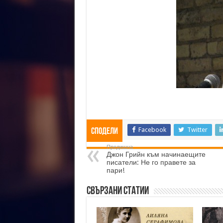
Facebook
Twitter
Сподели
Предишна
Джон Грийн към начинаещите
писатели: Не го правете за
пари!
Свързани статии