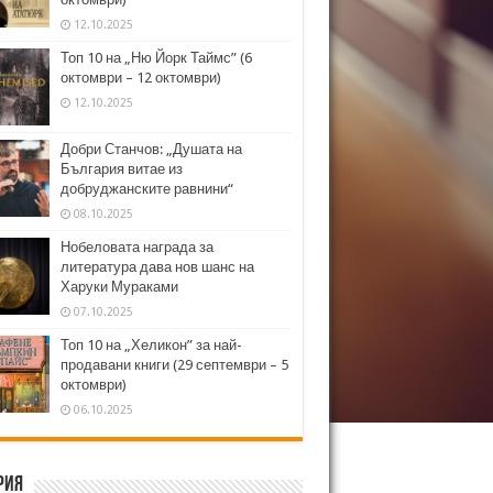
12.10.2025
Топ 10 на „Ню Йорк Таймс” (6
октомври – 12 октомври)
12.10.2025
Добри Станчов: „Душата на
България витае из
добруджанските равнини“
08.10.2025
Нобеловата награда за
литература дава нов шанс на
Харуки Мураками
07.10.2025
Топ 10 на „Хеликон” за най-
продавани книги (29 септември – 5
октомври)
06.10.2025
рия