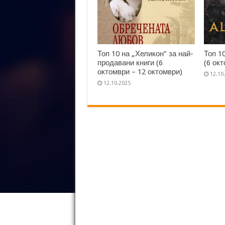
Топ 10 на „Хеликон” за най-
Топ 1
продавани книги (6
(6 ок
октомври – 12 октомври)
12.10
12.10.2025