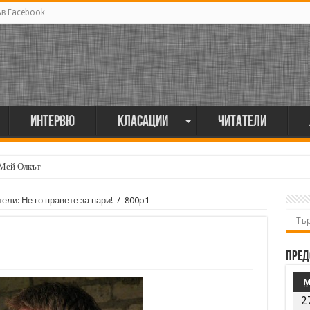
ъв Facebook
Интервю
Класации
Читатели
 Мей Олкът
ли: Не го правете за пари!
/
800p1
Пред
2