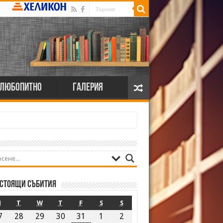
Любопитно
Галерия
стоящи събития
M
T
W
T
F
S
S
7
28
29
30
31
1
2