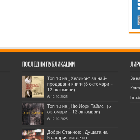
Последни публикации
Лир
Топ 10 на „Хеликон” за най-
За н
продавани книги (6 октомври –
Конт
12 октомври)
12.10.2025
Lira.
Топ 10 на „Ню Йорк Таймс” (6
октомври – 12 октомври)
12.10.2025
Добри Станчов: „Душата на
България витае из