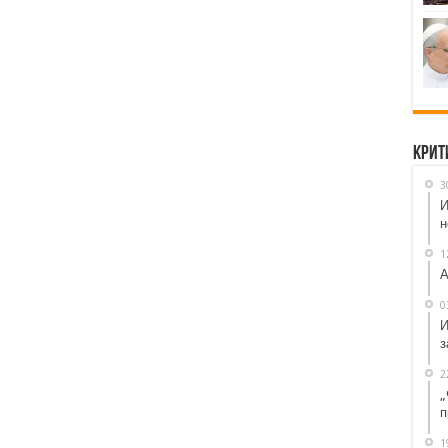
Крит
3
И
н
1
А
0
И
з
2
„
п
1