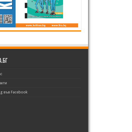
а.бг
ас
акти
bg във Facebook