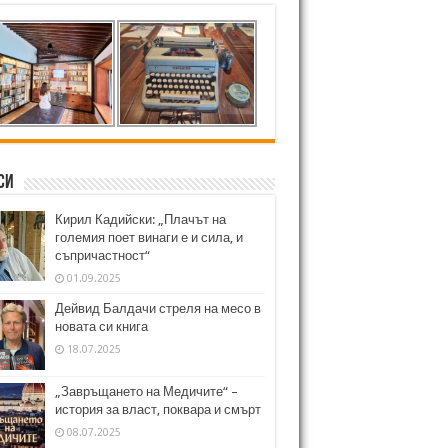
си
Кирил Кадийски: „Плачът на
големия поет винаги е и сила, и
съпричастност“
01.09.2025
Дейвид Балдачи стреля на месо в
новата си книга
18.07.2025
„Завръщането на Медичите“ –
история за власт, поквара и смърт
08.07.2025