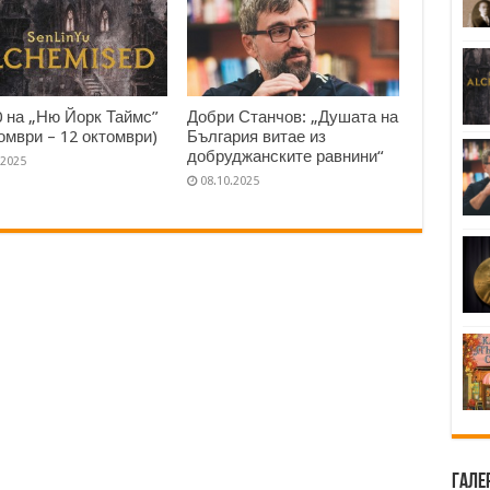
0 на „Ню Йорк Таймс”
Добри Станчов: „Душата на
томври – 12 октомври)
България витае из
добруджанските равнини“
.2025
08.10.2025
Гале