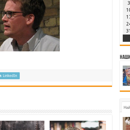
1
1
2
3
Наши
LinkedIn
Най