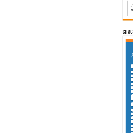
„
л
Спис