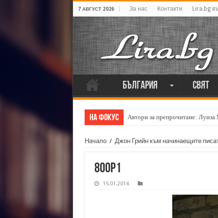
За нас
Контакти
Lira.bg в
7 АВГУСТ 2026
България
Свят
На фокус
Автори за препрочитане: Луиза
Начало
/
Джон Грийн към начинаещите писате
800p1
15.01.2014