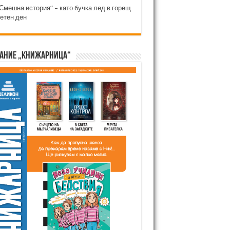
Смешна история“ – като бучка лед в горещ
етен ден
ание „Книжарница“