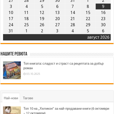
27
28
29
30
31
1
2
3
4
5
6
7
8
9
10
11
12
13
14
15
16
17
18
19
20
21
22
23
24
25
26
27
28
29
30
31
1
2
3
4
5
6
август 2026
Нашите ревюта
Топ книгата: сладост и страст са рецептата за добър
роман
03.10.2025
Най-нови
Тагове
Топ 10 на „Хеликон” за най-продавани книги (6 октомври
– 12 октомври)