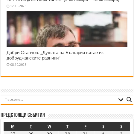
12.10.2025
Добри Станчов: „Душата на България витае из
добруджанските равнини“
08.10.2025
Предстоящи събития
M
T
W
T
F
S
S