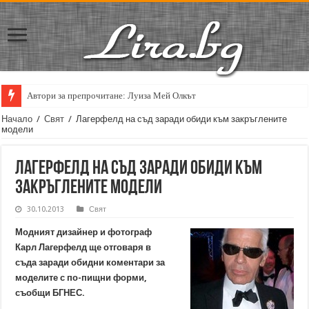
Автори за препрочитане: Луиза Мей Олкът
Начало
/
Свят
/
Лагерфелд на съд заради обиди към закръглените
модели
Лагерфелд на съд заради обиди към
закръглените модели
30.10.2013
Свят
Модният дизайнер и фотограф
Карл Лагерфелд ще отговаря в
съда заради обидни коментари за
моделите с по-пищни форми,
съобщи БГНЕС.