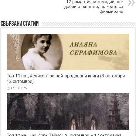
12 романтични комедии, по-
добри от книгите, по които са
филмирани
Свързани статии
Топ 10 на „Хеликон” за най-продавани книги (6 октомври –
12 октомври)
12.10.2025
Топ 10 на „Ню Йорк Таймс” (6 октомври – 12 октомври)