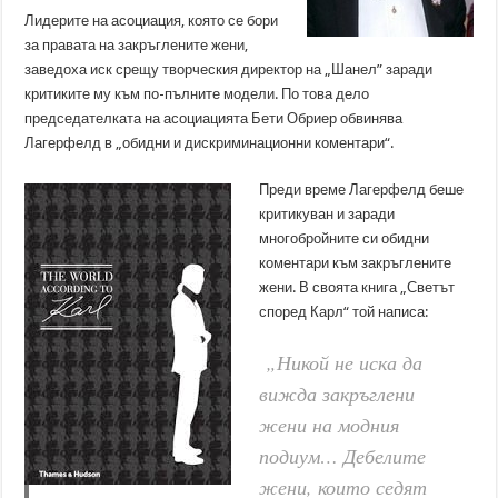
Лидерите на асоциация, която се бори
за правата на закръглените жени,
заведоха иск срещу творческия директор на „Шанел” заради
критиките му към по-пълните модели. По това дело
председателката на асоциацията Бети Обриер обвинява
Лагерфелд в „обидни и дискриминационни коментари“.
Преди време Лагерфелд беше
критикуван и заради
многобройните си обидни
коментари към закръглените
жени. В своята книга „Светът
според Карл“ той написа:
„Никой не иска да
вижда закръглени
жени на модния
подиум… Дебелите
жени, които седят