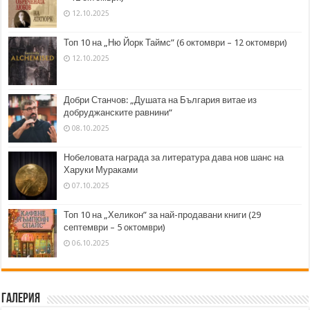
12.10.2025
Топ 10 на „Ню Йорк Таймс” (6 октомври – 12 октомври)
12.10.2025
Добри Станчов: „Душата на България витае из
добруджанските равнини“
08.10.2025
Нобеловата награда за литература дава нов шанс на
Харуки Мураками
07.10.2025
Топ 10 на „Хеликон” за най-продавани книги (29
септември – 5 октомври)
06.10.2025
Галерия