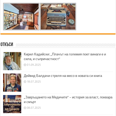
Откъси
Кирил Кадийски: „Плачът на големия поет винаги е и
сила, и съпричастност“
01.09.2025
Дейвид Балдачи стреля на месо в новата си книга
18.07.2025
„Завръщането на Медичите“ – история за власт, поквара
и смърт
08.07.2025