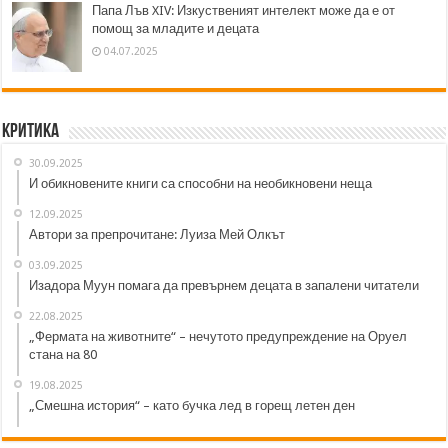
Папа Лъв XIV: Изкуственият интелект може да е от
помощ за младите и децата
04.07.2025
Критика
30.09.2025
И обикновените книги са способни на необикновени неща
12.09.2025
Автори за препрочитане: Луиза Мей Олкът
03.09.2025
Изадора Муун помага да превърнем децата в запалени читатели
22.08.2025
„Фермата на животните“ – нечутото предупреждение на Оруел
стана на 80
19.08.2025
„Смешна история“ – като бучка лед в горещ летен ден