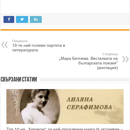
Предишна
10-те най-големи партита в
литературата
Следваща
„Мара Белчева. Весталката на
българската поезия”
(анотация)
Свързани статии
Топ 10 на „Хеликон” за най-продавани книги (6 октомври –