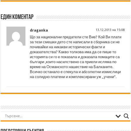
Един коментар
draganka
13.12.2013 на 15:08
Що за национални предатели сте Вие? Кой Ви плати
за тези смешки дето сте написали в сборника си не
почивайки на никакви исторически факти и
доказателства? Какво толкова има да се пише то
историята си го е показала и доказала помаците са
българи ,които насилствено са приели исляма по
време на Османското нашествие на Балканите.
Всичко останало е спекула и абсолютни измислици
на солидно платени и комплексирани уж „учени“.