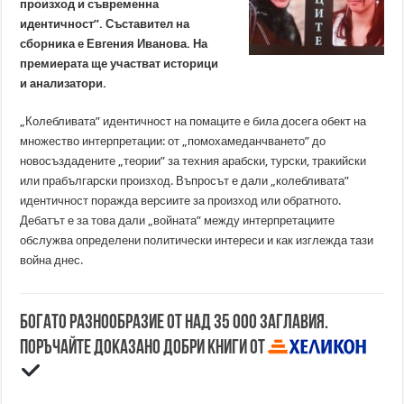
произход и съвременна
идентичност”. Съставител на
сборника е Евгения Иванова. На
премиерата ще участват историци
и анализатори.
„Колебливата” идентичност на помаците е била досега обект на
множество интерпретации: от „помохамеданчването” до
новосъздадените „теории” за техния арабски, турски, тракийски
или прабългарски произход. Въпросът е дали „колебливата”
идентичност поражда версиите за произход или обратното.
Дебатът е за това дали „войната” между интерпретациите
обслужва определени политически интереси и как изглежда тази
война днес.
Богато разнообразие от над 35 000 заглавия.
Поръчайте доказано добри книги от