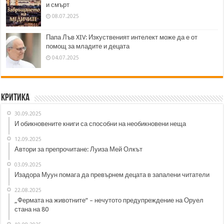
и смърт
08.07.2025
Папа Лъв XIV: Изкуственият интелект може да е от
помощ за младите и децата
04.07.2025
Критика
30.09.2025
И обикновените книги са способни на необикновени неща
12.09.2025
Автори за препрочитане: Луиза Мей Олкът
03.09.2025
Изадора Муун помага да превърнем децата в запалени читатели
22.08.2025
„Фермата на животните“ – нечутото предупреждение на Оруел
стана на 80