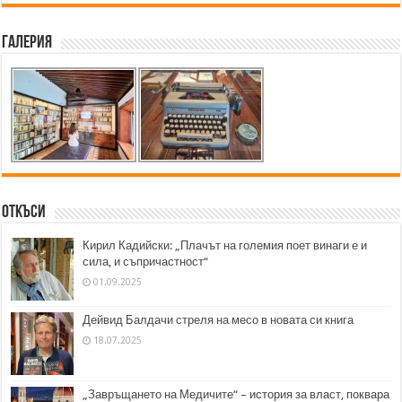
Галерия
Откъси
Кирил Кадийски: „Плачът на големия поет винаги е и
сила, и съпричастност“
01.09.2025
Дейвид Балдачи стреля на месо в новата си книга
18.07.2025
„Завръщането на Медичите“ – история за власт, поквара