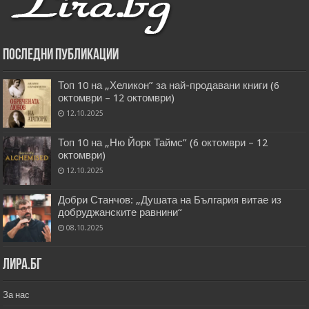
Последни публикации
Топ 10 на „Хеликон” за най-продавани книги (6
октомври – 12 октомври)
12.10.2025
Топ 10 на „Ню Йорк Таймс” (6 октомври – 12
октомври)
12.10.2025
Добри Станчов: „Душата на България витае из
добруджанските равнини“
08.10.2025
Лира.бг
За нас