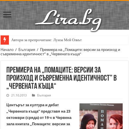
Автори за препрочитане: Луиза Мей Олкът
Кирил Кадийски: „Плачът на големия поет винаги е и сила, и съпричаст
Начало
/
България
/
Премиера на „Помаците: версии за произход и
съвременна идентичност” в „Червената къща“
Премиера на „Помаците: версии за
произход и съвременна идентичност” в
„Червената къща“
21.10.2013
България
Центърът за култура и дебат
„Червената къща“ представя на 23
октомври (сряда) от 19 ч в Червена
зала книгата „Помаците: версии за