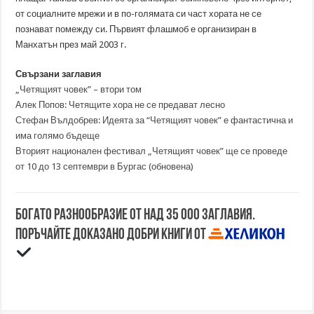
от социалните мрежи и в по-голямата си част хората не се
познават помежду си. Първият флашмоб е организиран в
Манхатън през май 2003 г.
Свързани заглавия
„Четящият човек” – втори том
Алек Попов: Четящите хора не се предават лесно
Стефан Вълдобрев: Идеята за “Четящият човек” е фантастична и
има голямо бъдеще
Вторият национален фестивал „Четящият човек” ще се проведе
от 10 до 13 септември в Бургас (обновена)
Богато разнообразие от над 35 000 заглавия.
Поръчайте доказано добри книги от