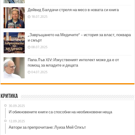
Дейвид Балдачи стреля на месо в новата си книга
18.07.2025
„Завръщането на Медичите“ – история за власт, поквара
и смърт
08.07.2025
Папа Лъв XIV: Изкуственият интелект може да е от
помощ за младите и децата
04.07.2025
Критика
30.09.2025
И обикновените книги са способни на необикновени неща
12.09.2025
Автори за препрочитане: Луиза Мей Олкът