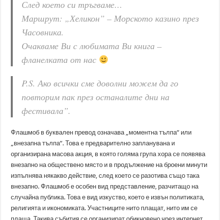
След което си тръгваме…
Маршрут: „Хеликон” – Морското казино през
Часовника.
Очакваме Ви с любимата Ви книга –
фланелката от нас
P.S. Ако всички сме доволни можем да го
повторим пак през останалите дни на
фестивала”.
Флашмоб в буквален превод означава „моментна тълпа“ или
„внезапна тълпа“. Това е предварително запланувана и
организирана масова акция, в която голяма група хора се появява
внезапно на обществено място и в продължение на броени минути
изпълнява някакво действие, след което се разотива също така
внезапно. Флашмоб е особен вид представление, разчитащо на
случайна публика. Това е вид изкуство, което е извън политиката,
религията и икономиката. Участниците нито плащат, нито им се
плаща. Такива събития се организират обикновено чрез интернет,