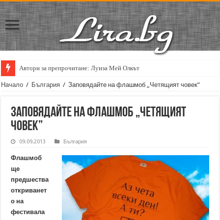
Автори за препрочитане: Луиза Мей Олкът
Начало
/
България
/
Заповядайте на флашмоб „Четящият човек”
Заповядайте на флашмоб „Четящият
човек”
09.09.2013
България
Флашмоб
ще
предшества
откриванет
о на
фестивала