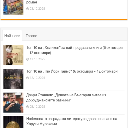
роман
03.10.2025
Най-нови
Тагове
Топ 10 на „Хеликон” за най-продавани книги (6 октомври
– 12 октомври)
12.10.2025
Топ 10 на „Ню Йорк Таймс” (6 октомври – 12 октомври)
12.10.2025
Добри Станчов: „Душата на България витае из
добруджанските равнини“
08.10.2025
Нобеловата награда за литература дава нов шанс на
Харуки Мураками