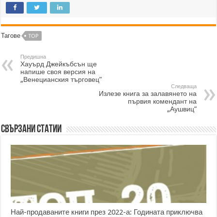
Тагове
TOP
Предишна
Хауърд Джейкъбсън ще
напише своя версия на
„Венецианския търговец”
Следваща
Излезе книга за залавянето на
първия комендант на
„Аушвиц”
Свързани статии
Най-продаваните книги през 2022-а: Годината приключва