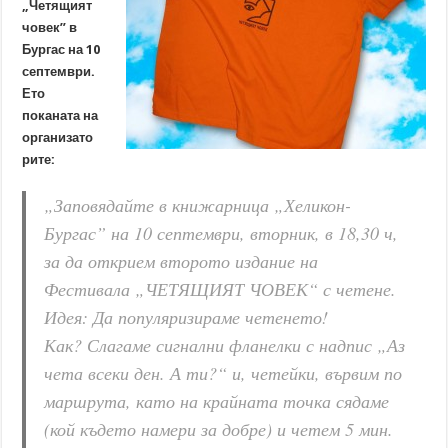
„Четящият
човек” в
Бургас на 10
септември.
Ето
поканата на
организато
рите:
„Заповядайте в книжарница „Хеликон-
Бургас” на 10 септември, вторник, в 18,30 ч,
за да открием второто издание на
Фестивала „ЧЕТЯЩИЯТ ЧОВЕК“ с четене.
Идея: Да популяризираме четенето!
Как? Слагаме сигнални фланелки с надпис „Аз
чета всеки ден. А ти?“ и, четейки, вървим по
маршрута, като на крайната точка сядаме
(кой където намери за добре) и четем 5 мин.