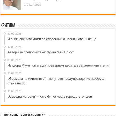
04.07.2025
Критика
30.09.2025
И обикновените книги са способни на необикновени неща
12.09.2025
Автори за препрочитане: Луиза Мей Олкът
03.09.2025
Изадора Муун помага да превърнем децата в запалени читатели
22.08.2025
„Фермата на животните“ – нечутото предупреждение на Оруел
стана на 80
19.08.2025
„Смешна история“ – като бучка лед в горещ летен ден