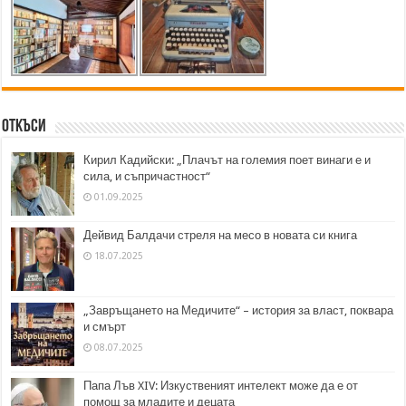
Откъси
Кирил Кадийски: „Плачът на големия поет винаги е и
сила, и съпричастност“
01.09.2025
Дейвид Балдачи стреля на месо в новата си книга
18.07.2025
„Завръщането на Медичите“ – история за власт, поквара
и смърт
08.07.2025
Папа Лъв XIV: Изкуственият интелект може да е от
помощ за младите и децата