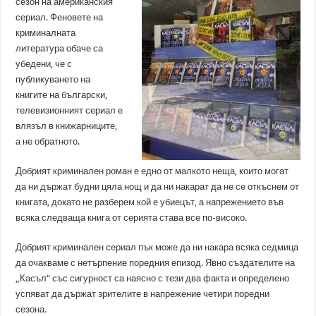
сезон на американския
сериал. Феновете на
криминалната
литература обаче са
убедени, че с
публикуването на
книгите на български,
телевизионният сериал е
влязъл в книжарниците,
а не обратното.
Добрият криминален роман е едно от малкото неща, които могат
да ни държат будни цяла нощ и да ни накарат да не се откъснем от
книгата, докато не разберем кой е убиецът, а напрежението във
всяка следваща книга от серията става все по-високо.
Добрият криминален сериал пък може да ни накара всяка седмица
да очакваме с нетърпение поредния епизод. Явно създателите на
„Касъл“ със сигурност са наясно с тези два факта и определено
успяват да държат зрителите в напрежение четири поредни
сезона.