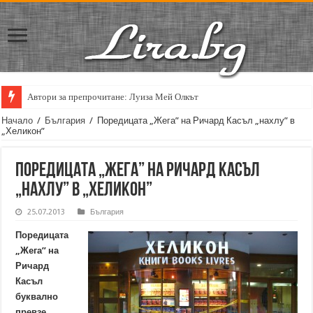
Автори за препрочитане: Луиза Мей Олкът
Кирил Кадийски: „Плачът на големия поет винаги е и сила, и съпричаст
Начало
/
България
/
Поредицата „Жега” на Ричард Касъл „нахлу” в
„Хеликон”
Поредицата „Жега” на Ричард Касъл
„нахлу” в „Хеликон”
25.07.2013
България
Поредицата
„Жега” на
Ричард
Касъл
буквално
превзе