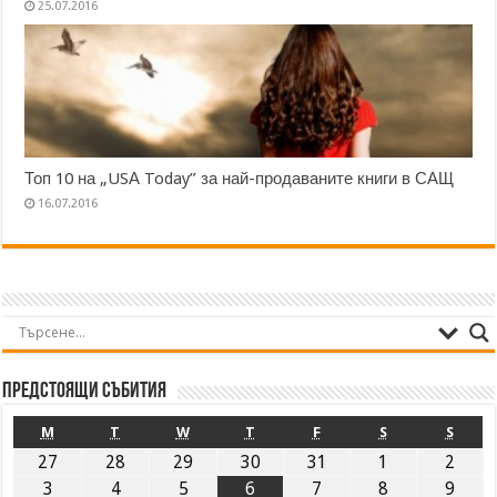
25.07.2016
Топ 10 на „USА Today” за най-продаваните книги в САЩ
16.07.2016
Предстоящи събития
M
T
W
T
F
S
S
27
28
29
30
31
1
2
3
4
5
6
7
8
9