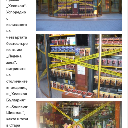
„Хеликон”.
Успоредно
с
излизането
на
четвъртата
бестселъро
ва книга
„Ледена
жега”,
витрините
на
столичните
книжарниц
и „Хеликон-
България”
и „Хеликон-
Шишман”,
както и тези
в Стара