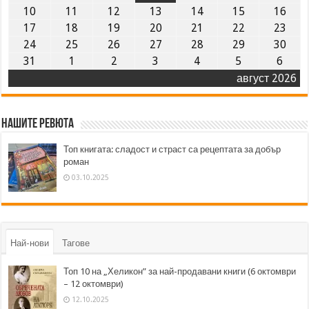
10
11
12
13
14
15
16
17
18
19
20
21
22
23
24
25
26
27
28
29
30
31
1
2
3
4
5
6
август 2026
Нашите ревюта
Топ книгата: сладост и страст са рецептата за добър
роман
03.10.2025
Най-нови
Тагове
Топ 10 на „Хеликон” за най-продавани книги (6 октомври
– 12 октомври)
12.10.2025