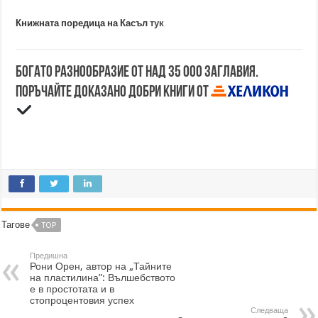
Книжната поредица на Касъл
тук
Богато разнообразие от над 35 000 заглавия.
Поръчайте доказано добри книги от
Тагове
TOP
Предишна
Рони Орен, автор на „Тайните
на пластилина”: Вълшебството
е в простотата и в
стопроцентовия успех
Следваща