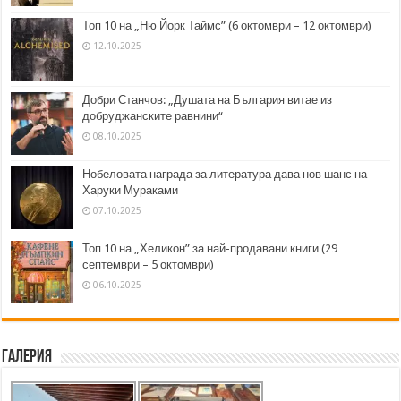
Топ 10 на „Ню Йорк Таймс” (6 октомври – 12 октомври)
12.10.2025
Добри Станчов: „Душата на България витае из
добруджанските равнини“
08.10.2025
Нобеловата награда за литература дава нов шанс на
Харуки Мураками
07.10.2025
Топ 10 на „Хеликон” за най-продавани книги (29
септември – 5 октомври)
06.10.2025
Галерия