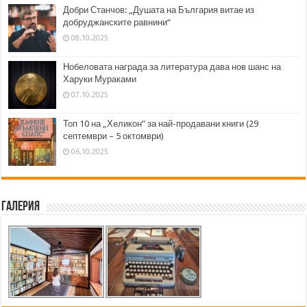
Добри Станчов: „Душата на България витае из
добруджанските равнини“
08.10.2025
Нобеловата награда за литература дава нов шанс на
Харуки Мураками
07.10.2025
Топ 10 на „Хеликон” за най-продавани книги (29
септември – 5 октомври)
06.10.2025
Галерия