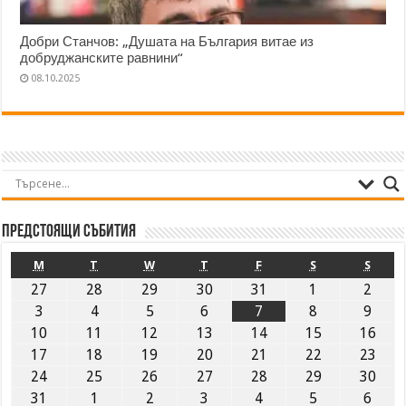
Добри Станчов: „Душата на България витае из
добруджанските равнини“
08.10.2025
Предстоящи събития
M
T
W
T
F
S
S
27
28
29
30
31
1
2
3
4
5
6
7
8
9
10
11
12
13
14
15
16
17
18
19
20
21
22
23
24
25
26
27
28
29
30
31
1
2
3
4
5
6