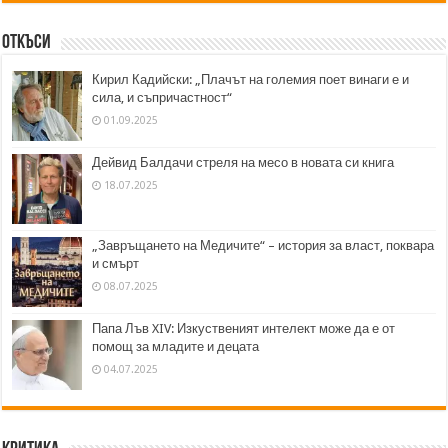
Откъси
Кирил Кадийски: „Плачът на големия поет винаги е и
сила, и съпричастност“
01.09.2025
Дейвид Балдачи стреля на месо в новата си книга
18.07.2025
„Завръщането на Медичите“ – история за власт, поквара
и смърт
08.07.2025
Папа Лъв XIV: Изкуственият интелект може да е от
помощ за младите и децата
04.07.2025