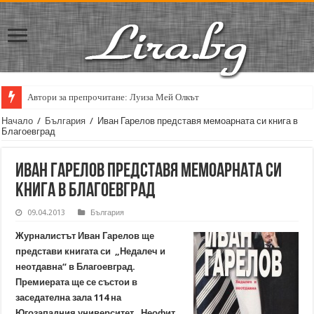
Автори за препрочитане: Луиза Мей Олкът
Начало
/
България
/
Иван Гарелов представя мемоарната си книга в
Благоевград
Иван Гарелов представя мемоарната си
книга в Благоевград
09.04.2013
България
Журналистът Иван Гарелов ще
представи книгата си „Недалеч и
неотдавна“ в Благоевград.
Премиерата ще се състои в
заседателна зала 114 на
Югозападния университет „Неофит