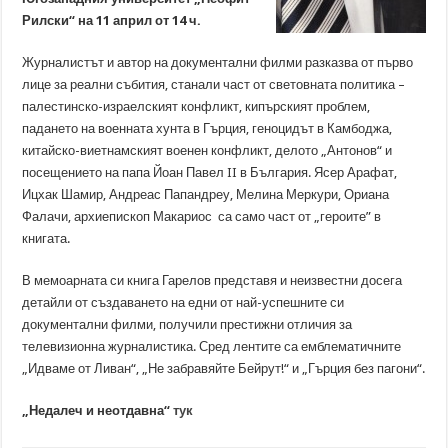
Рилски“ на 11 април от 14 ч.
Журналистът и автор на документални филми разказва от първо
лице за реални събития, станали част от световната политика –
палестинско-израелският конфликт, кипърският проблем,
падането на военната хунта в Гърция, геноцидът в Камбоджа,
китайско-виетнамският военен конфликт, делото „Антонов“ и
посещението на папа Йоан Павел II в България. Ясер Арафат,
Ицхак Шамир, Андреас Папандреу, Мелина Меркури, Ориана
Фалачи, архиепископ Макариос са само част от „героите” в
книгата.
В мемоарната си книга Гарелов представя и неизвестни досега
детайли от създаването на едни от най-успешните си
документални филми, получили престижни отличия за
телевизионна журналистика. Сред лентите са емблематичните
„Идваме от Ливан“, „Не забравяйте Бейрут!“ и „Гърция без пагони“.
„Недалеч и неотдавна“
тук