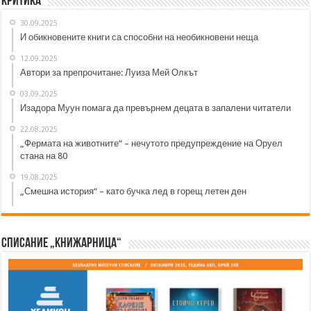
Критика
30.09.2025
И обикновените книги са способни на необикновени неща
12.09.2025
Автори за препрочитане: Луиза Мей Олкът
03.09.2025
Изадора Муун помага да превърнем децата в запалени читатели
22.08.2025
„Фермата на животните“ – нечутото предупреждение на Оруел
стана на 80
19.08.2025
„Смешна история“ – като бучка лед в горещ летен ден
Списание „Книжарница“