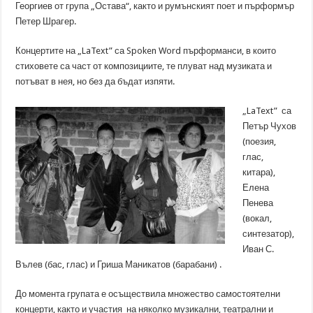
Георгиев от група „Остава“, както и румънският поет и пърформър
Петер Шрагер.
Концертите на „LaText” са Spoken Word пърформанси, в които
стиховете са част от композициите, те плуват над музиката и
потъват в нея, но без да бъдат изпяти.
„LaText” са
Петър Чухов
(поезия,
глас,
китара),
Елена
Пенева
(вокал,
синтезатор),
Иван С.
Вълев (бас, глас) и Гриша Маникатов (барабани) .
До момента групата е осъществила множество самостоятелни
концерти, както и участия на няколко музикални, театрални и