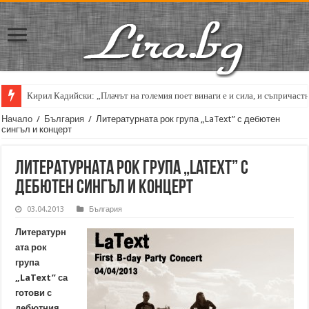
Кирил Кадийски: „Плачът на големия поет винаги е и сила, и съпричаст
Начало
/
България
/
Литературната рок група „LaText” с дебютен
сингъл и концерт
Литературната рок група „LaText” с
дебютен сингъл и концерт
03.04.2013
България
Литературн
ата рок
група
„LaText” са
готови с
дебютния