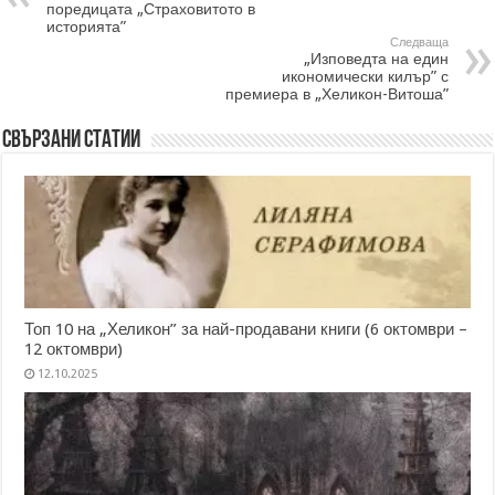
поредицата „Страховитото в
историята”
Следваща
„Изповедта на един
икономически килър” с
премиера в „Хеликон-Витоша”
Свързани статии
Топ 10 на „Хеликон” за най-продавани книги (6 октомври –
12 октомври)
12.10.2025