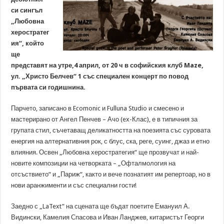
си сингъл
„Любовна
херостратег
ия“, който
ще
представят на утре,4 април, от 20 ч в софийския клуб Maze,
ул. „Христо Белчев“ 1 със специален концерт по повод
първата си годишнина.
Парчето, записано в Ecomonic и Fulluna Studio и смесено и
мастерирано от Ангел Пенчев – Ачо (ex-Клас), е в типичния за
групата стил, съчетаващ деликатността на поезията със суровата
енергия на алтернативния рок, с блус, ска, реге, суинг, джаз и етно
влияния. Освен „Любовна херостратегия“ ще прозвучат и най-
новите композиции на четворката – „Офталмология на
отсъствието“ и „Париж“, както и вече познатият им репертоар, но в
нови аранжименти и със специални гости!
Заедно с „LaText” на сцената ще бъдат поетите Емануил А.
Видински, Камелия Спасова и Иван Ланджев, китаристът Георги