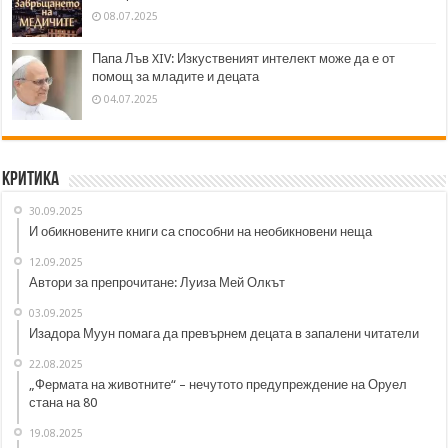
08.07.2025
Папа Лъв XIV: Изкуственият интелект може да е от
помощ за младите и децата
04.07.2025
Критика
30.09.2025
И обикновените книги са способни на необикновени неща
12.09.2025
Автори за препрочитане: Луиза Мей Олкът
03.09.2025
Изадора Муун помага да превърнем децата в запалени читатели
22.08.2025
„Фермата на животните“ – нечутото предупреждение на Оруел
стана на 80
19.08.2025