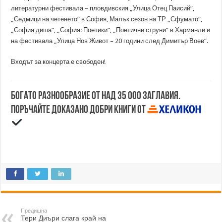
литературни фестивала – пловдивския „Улица Отец Паисий“,
„Седмици на четенето“ в София, Малък сезон на ТР „Сфумато“,
„София диша“, „София: Поетики“, „Поетични струни“ в Харманли и
на фестивала „Улица Нов Живот – 20 години след Димитър Воев“.
Входът за концерта е свободен!
Богато разнообразие от над 35 000 заглавия.
Поръчайте доказано добри книги от
Предишна
Тери Диъри слага край на