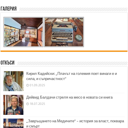
Галерия
Откъси
Кирил Кадийски: „Плачът на големия поет винаги е и
сила, и съпричастност“
01.09.2025
Дейвид Балдачи стреля на месо в новата си книга
18.07.2025
„Завръщането на Медичите“ – история за власт, поквара
и смърт