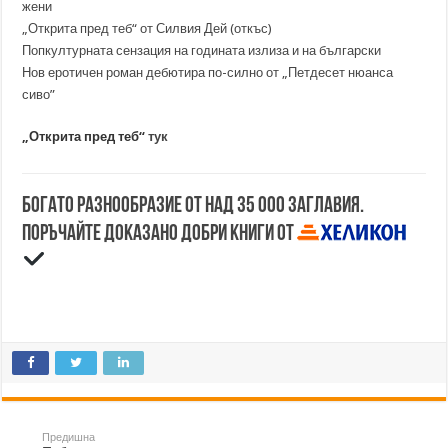
жени
„Открита пред теб“ от Силвия Дей (откъс)
Попкултурната сензация на годината излиза и на български
Нов еротичен роман дебютира по-силно от „Петдесет нюанса
сиво”
„Открита пред теб“
тук
Богато разнообразие от над 35 000 заглавия.
Поръчайте доказано добри книги от
Предишна