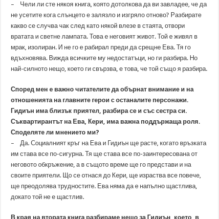
– Чели ли сте някоя книга, която дотолкова да ви завладее, че да
не усетите кога слънцето е залязло и изгряло отново? Разбирате
какво се случва чак след като някой влезе в стаята, отвори
вратата и светне лампата. Това е неговият живот. Той е живял в
мрак, изолиран. И не го е рабирал преди да срещне Ева. Тя го
вдъхновява. Вижда всичките му недостатъци, но ги разбира. Но
най-силното нещо, което ги свързва, е това, че той също я разбира.
Според мен е важно читателите да обърнат внимание и на
отношенията на главните герои с останалите персонажи.
Гидиън има близък приятел, разбира се и със сестра си.
Съквартирантът на Ева, Кери, има важна поддържаща роля.
Споделяте ли мнението ми?
– Да. Социалният кръг на Ева и Гидиън ще расте, когато връзката
им става все по-сигурна. Тя ще става все по-заинтересована от
неговото обкръжение, а в същото време ще го представи и на
своите приятели. Що се отнася до Кери, ще израства все повече,
ще преодолява трудностите. Ева няма да е напълно щастлива,
докато той не е щастлив.
В края на втората книга разбираме нещо за Гидиън, което, в