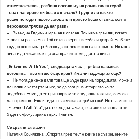
известна степен, разбива ореола му на романтичен герой.
Това планирано ли беше отначало? Трудно ли взехте
решението да пишете затова или просто беше стъпка, която
персонажа трябва да направи?
– Знаех, че Гидиън е мрачен и опасен. Той няма граници, когато
става въпрос за Ева. Той остава верен на себе си докрай. Не беше
трудно решение. Трябваше да остава вярна на историята. Не мога
винаги да мисля как ще реагира читателя, докато пиша.
„Entwined With You”, следващата част, трябва да излезе
догодина. Това ли ще бъде края? Има ли надежда за още?
– Не мога да кажа дали това ще бъде края на поредицата. Може и
да напиша четвърта книга, за да завърша историята както
подобава. Няма да се пришпорвам за следващата книга, само за
да е трилогия. Ева и Гидиън заслужават добър край. Но пък може и
„Entwined With You” да е последната част, все още не знам. Тя ще
бъде по-фокусирана върху Гидиън.
Свързани заглавия
Наталия Кобилкина: „Открита пред теб“ е книга за съвременните