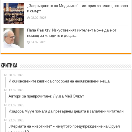
„Завръщането на Медичите“ – история за власт, поквара
и смърт
08.07.2025
Папа Лъв XIV: Изкуственият интелект може да е от
помощ за младите и децата
04.07.2025
Критика
30.09.2025
И обикновените книги са способни на необикновени неща
12.09.2025
Автори за препрочитане: Луиза Мей Олкът
03.09.2025
Изадора Муун помага да превърнем децата в запалени читатели
22.08.2025
„Фермата на животните“ – нечутото предупреждение на Оруел
стана на 80