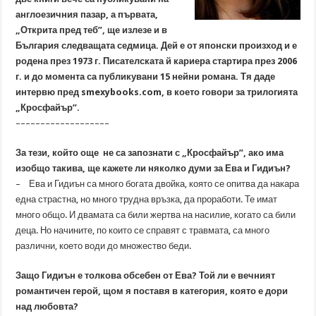
англоезичния пазар, а първата,
„Открита пред теб”, ще излезе и в
България следващата седмица. Дей е от японски произход и е
родена през 1973 г. Писателската й кариера стартира през 2006
г. и до момента са публикувани 15 нейни романа. Тя даде
интервю пред smexybooks.com, в което говори за трилогията
„Кросфайър”.
–––––––––––––––––––
За тези, който още не са запознати с „Кросфайър”, ако има
изобщо такива, ще кажете ли няколко думи за Ева и Гидиън?
– Ева и Гидиън са много богата двойка, която се опитва да накара
една страстна, но много трудна връзка, да проработи. Те имат
много общо. И двамата са били жертва на насилие, когато са били
деца. Но начините, по които се справят с травмата, са много
различни, което води до множество беди.
Защо Гидиън е толкова обсебен от Ева? Той ли е вечният
романтичен герой, щом я поставя в категория, която е дори
над любовта?