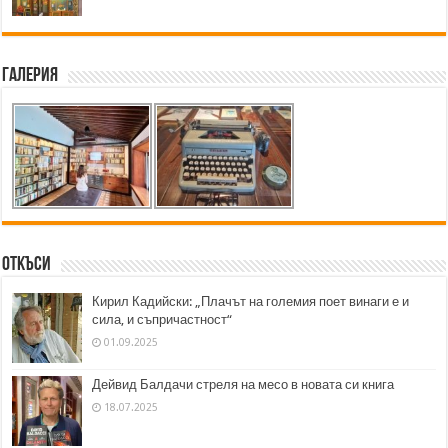
Галерия
Откъси
Кирил Кадийски: „Плачът на големия поет винаги е и
сила, и съпричастност“
01.09.2025
Дейвид Балдачи стреля на месо в новата си книга
18.07.2025