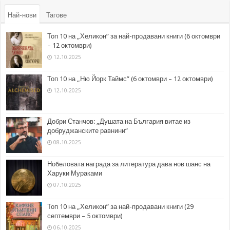
Най-нови
Тагове
Топ 10 на „Хеликон” за най-продавани книги (6 октомври
– 12 октомври)
12.10.2025
Топ 10 на „Ню Йорк Таймс” (6 октомври – 12 октомври)
12.10.2025
Добри Станчов: „Душата на България витае из
добруджанските равнини“
08.10.2025
Нобеловата награда за литература дава нов шанс на
Харуки Мураками
07.10.2025
Топ 10 на „Хеликон” за най-продавани книги (29
септември – 5 октомври)
06.10.2025