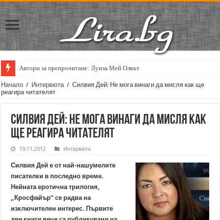
Автори за препрочитане: Луиза Мей Олкът
Кирил Кадийски: „Плачът на големия поет винаги е и сила, и съпричаст
Начало
/
Интервюта
/
Силвия Дей: Не мога винаги да мисля как ще
реагира читателят
Силвия Дей: Не мога винаги да мисля как
ще реагира читателят
19.11.2012
Интервюта
Силвия Дей е от най-нашумелите
писателки в последно време.
Нейната еротична трилогия,
„Кросфайър” се радва на
изключителен интерес. Първите
две книги вече са публикувани на