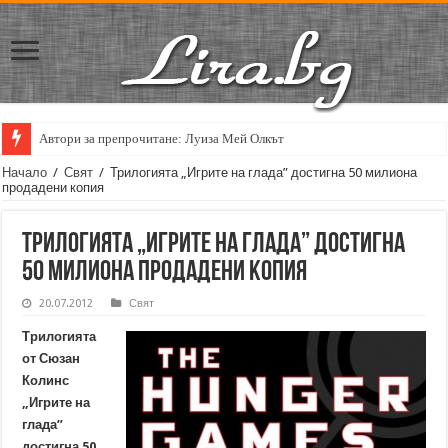
Автори за препрочитане: Луиза Мей Олкът
Кирил Кадийски: „Плачът на големия поет винаги е и сила, и съпричаст
Начало
/
Свят
/
Трилогията „Игрите на глада” достигна 50 милиона
продадени копия
Трилогията „Игрите на глада” достигна
50 милиона продадени копия
20.07.2012
Свят
Трилогията
от Сюзан
Колинс
„Игрите на
глада”
достигна 50