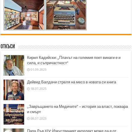
Откъси
Кирил Кадийски: „Плачът на големия поет винаги е и
сила, и съпричастност“
01.09.2025
Дейвид Балдачи стреля на месо в новата си книга
18.07.2025
„Завръщането на Медичите“ – история за власт, поквара
и смърт
08.07.2025
Папа Лъв XIV: Изкуственият интелект може да е от