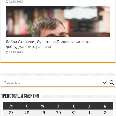
12.10.2025
Добри Станчов: „Душата на България витае из
добруджанските равнини“
08.10.2025
Предстоящи събития
M
T
W
T
F
S
S
27
28
29
30
31
1
2