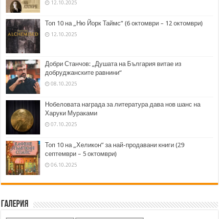
12.10.2025
Топ 10 на „Ню Йорк Таймс” (6 октомври – 12 октомври)
12.10.2025
Добри Станчов: „Душата на България витае из
добруджанските равнини“
08.10.2025
Нобеловата награда за литература дава нов шанс на
Харуки Мураками
07.10.2025
Топ 10 на „Хеликон” за най-продавани книги (29
септември – 5 октомври)
06.10.2025
Галерия