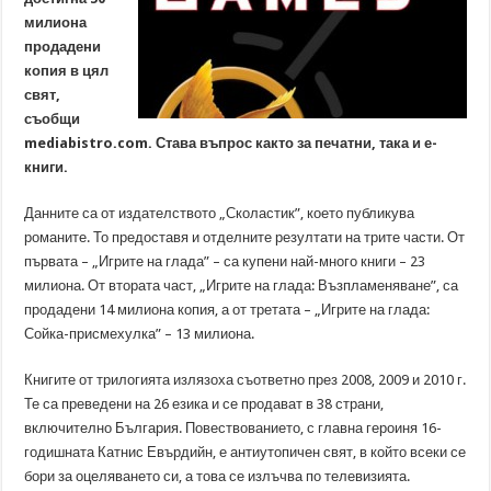
милиона
продадени
копия в цял
свят,
съобщи
mediabistro.com. Става въпрос както за печатни, така и е-
книги.
Данните са от издателството „Сколастик”, което публикува
романите. То предоставя и отделните резултати на трите части. От
първата – „Игрите на глада” – са купени най-много книги – 23
милиона. От втората част, „Игрите на глада: Възпламеняване”, са
продадени 14 милиона копия, а от третата – „Игрите на глада:
Сойка-присмехулка” – 13 милиона.
Книгите от трилогията излязоха съответно през 2008, 2009 и 2010 г.
Те са преведени на 26 езика и се продават в 38 страни,
включително България. Повествованието, с главна героиня 16-
годишната Катнис Евърдийн, е антиутопичен свят, в който всеки се
бори за оцеляването си, а това се излъчва по телевизията.