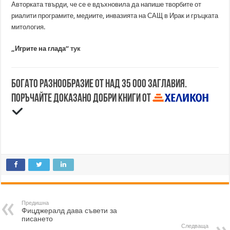
Авторката твърди, че се е вдъхновила да напише творбите от
риалити програмите, медиите, инвазията на САЩ в Ирак и гръцката
митология.
„Игрите на глада“
тук
Богато разнообразие от над 35 000 заглавия.
Поръчайте доказано добри книги от
Предишна
Фицджералд дава съвети за
писането
Следваща