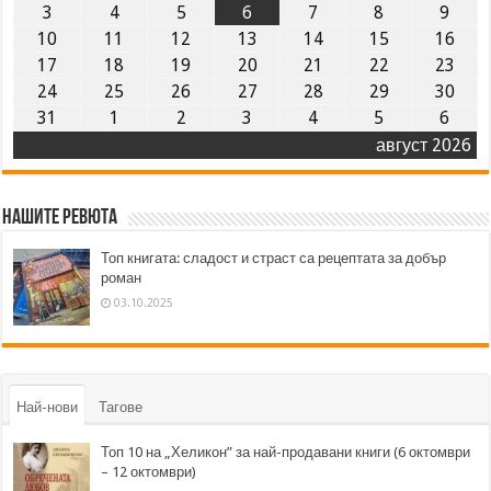
3
4
5
6
7
8
9
10
11
12
13
14
15
16
17
18
19
20
21
22
23
24
25
26
27
28
29
30
31
1
2
3
4
5
6
август 2026
Нашите ревюта
Топ книгата: сладост и страст са рецептата за добър
роман
03.10.2025
Най-нови
Тагове
Топ 10 на „Хеликон” за най-продавани книги (6 октомври
– 12 октомври)