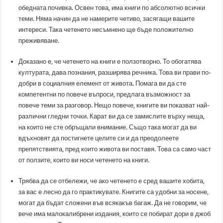
обедната почивка. Освен това, има книги по абсолютно всички
теми. Няма начин да не намерите четиво, засягащи вашите
интереси. Така четенето несъмнено ще бъде положително
преживяване.
Доказано е, че четенето на книги е ползотворно. То обогатява
културата, дава познания, разширява речника. Това ви прави по-
добри в социалния елемент от живота. Помага ви да сте
компетентни по повече въпроси, предлага възможност за
повече теми за разговор. Нещо повече, книгите ви показват най-
различни гледни точки. Карат ви да се замислите върху неща,
на които не сте обръщали внимание. Също така могат да ви
вдъхновят да постигнете целите си и да преодолеете
препятствията, пред които живота ви поставя. Това са само част
от ползите, които ви носи четенето на книги.
Трябва да се отбележи, че ако четенето е сред вашите хобита,
за вас е лесно да го практикувате. Книгите са удобни за носене,
могат да бъдат сложени във всякакъв багаж. Да не говорим, че
вече има малокалибрени издания, които се побират дори в джоб