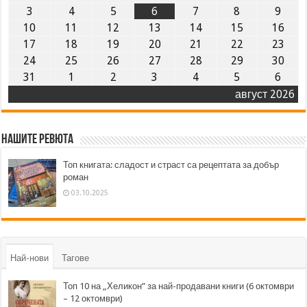
3
4
5
6
7
8
9
10
11
12
13
14
15
16
17
18
19
20
21
22
23
24
25
26
27
28
29
30
31
1
2
3
4
5
6
август 2026
Нашите ревюта
Топ книгата: сладост и страст са рецептата за добър
роман
03.10.2025
Най-нови
Тагове
Топ 10 на „Хеликон” за най-продавани книги (6 октомври
– 12 октомври)