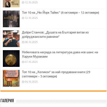
12.10.2025
Топ 10 на „Ню Йорк Таймс” (6 октомври – 12 октомври)
12.10.2025
Добри Станчов: „Душата на България витае из
добруджанските равнини“
08.10.2025
Нобеловата награда за литература дава нов шанс на
Харуки Мураками
07.10.2025
Топ 10 на „Хеликон” за най-продавани книги (29
септември – 5 октомври)
06.10.2025
Галерия