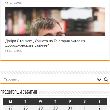
12.10.2025
Добри Станчов: „Душата на България витае из
добруджанските равнини“
08.10.2025
Предстоящи събития
M
T
W
T
F
S
S
27
28
29
30
31
1
2