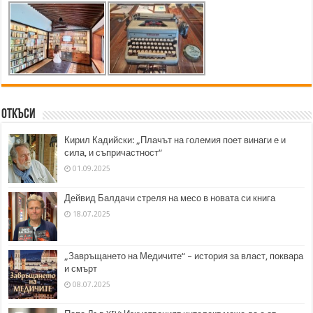
Откъси
Кирил Кадийски: „Плачът на големия поет винаги е и
сила, и съпричастност“
01.09.2025
Дейвид Балдачи стреля на месо в новата си книга
18.07.2025
„Завръщането на Медичите“ – история за власт, поквара
и смърт
08.07.2025