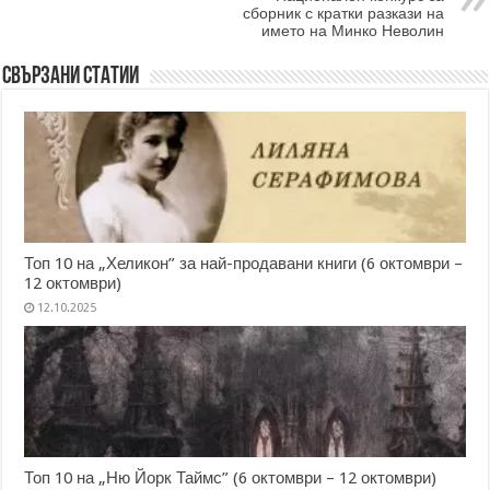
сборник с кратки разкази на
името на Минко Неволин
Свързани статии
Топ 10 на „Хеликон” за най-продавани книги (6 октомври –
12 октомври)
12.10.2025
Топ 10 на „Ню Йорк Таймс” (6 октомври – 12 октомври)