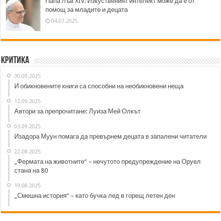
Папа Лъв XIV: Изкуственият интелект може да е от
помощ за младите и децата
04.07.2025
Критика
30.09.2025
И обикновените книги са способни на необикновени неща
12.09.2025
Автори за препрочитане: Луиза Мей Олкът
03.09.2025
Изадора Муун помага да превърнем децата в запалени читатели
22.08.2025
„Фермата на животните“ – нечутото предупреждение на Оруел
стана на 80
19.08.2025
„Смешна история“ – като бучка лед в горещ летен ден