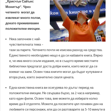
„Крисчън Сайънс
Монитър”. Чрез
четенето могат да
извлекат много ползи,
докато преживяваме
положителни емоции.
Нека започнем с най-
чувствителната тема –
тази за парите. Четенето почти не изисква разход на средства.
Единственото необходимо нещо е да си набавите книга. Вярно
е, че има много скъпи издания, но в същото време местните
библиотеки предлагат доста добри книги, които могат да се
вземат на заем. Освен това книгите могат да бъдат купувани и
втора ръка, което значително сваля цената.
Една качествена книга ви осигурява по-дълъг период на
положителни емоции. Не свършва бързо, за 2 часа например,
като един филм. Освен това, вие можете да избирате колко
време да й отделяте. Можете да посветите цял почивен ден на
любимите си персонажи, или да се разтоварите за 5-10 минути в