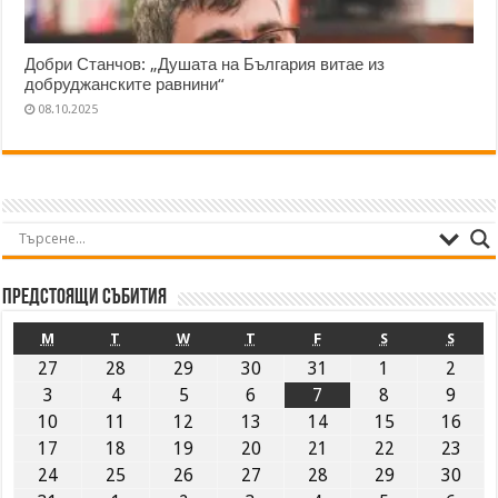
Добри Станчов: „Душата на България витае из
добруджанските равнини“
08.10.2025
Предстоящи събития
M
T
W
T
F
S
S
27
28
29
30
31
1
2
3
4
5
6
7
8
9
10
11
12
13
14
15
16
17
18
19
20
21
22
23
24
25
26
27
28
29
30