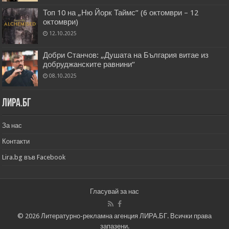
Топ 10 на „Ню Йорк Таймс” (6 октомври – 12
октомври)
12.10.2025
Добри Станчов: „Душата на България витае из
добруджанските равнини“
08.10.2025
Лира.бг
За нас
Контакти
Lira.bg във Facebook
Гласувай за нас
© 2026 Литературно-рекламна агенция ЛИРА.БГ. Всички права
запазени.