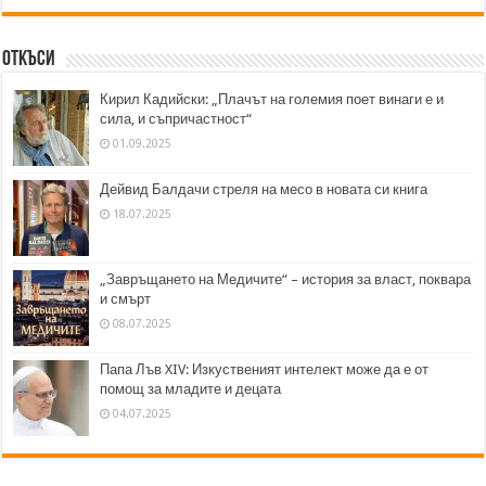
Откъси
Кирил Кадийски: „Плачът на големия поет винаги е и
сила, и съпричастност“
01.09.2025
Дейвид Балдачи стреля на месо в новата си книга
18.07.2025
„Завръщането на Медичите“ – история за власт, поквара
и смърт
08.07.2025
Папа Лъв XIV: Изкуственият интелект може да е от
помощ за младите и децата
04.07.2025