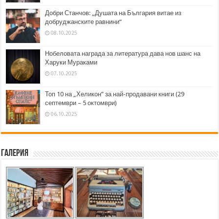
Добри Станчов: „Душата на България витае из
добруджанските равнини“
08.10.2025
Нобеловата награда за литература дава нов шанс на
Харуки Мураками
07.10.2025
Топ 10 на „Хеликон” за най-продавани книги (29
септември – 5 октомври)
06.10.2025
Галерия