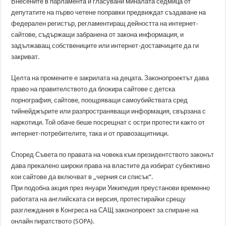
Внесените в парламента и гласувани миналата седмица от
депутатите на първо четене поправки предвиждат създаване на
федерален регистър, регламентиращ дейността на интернет-
сайтове, съдържащи забранена от закона информация, и
задължаващ собствениците или интернет-доставчиците да ги
закриват.
Целта на промените е закрилата на децата. Законопроектът дава
право на правителството да блокира сайтове с детска
порнография, сайтове, поощряващи самоубийствата сред
тийнейджърите или разпространяващи информация, свързана с
наркотици. Той обаче беше посрещнат с остри протести както от
интернет-потребителите, така и от правозащитници.
Според Съвета по правата на човека към президентството законът
дава прекалено широки права на властите да избират субективно
кои сайтове да включват в „черния си списък“.
При подобна акция през януари Уикипедия преустанови временно
работата на английската си версия, протестирайки срещу
разглеждания в Конгреса на САЩ законопроект за спиране на
онлайн пиратството (SOPA).