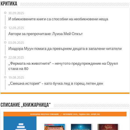
Критика
30.09.2025
И обикновените книги са способни на необикновени неща
12.09.2025
Автори за препрочитане: Луиза Мей Олкът
03.09.2025
Изадора Муун помага да превърнем децата в запалени читатели
22.08.2025
„Фермата на животните“ – нечутото предупреждение на Оруел
стана на 80
19.08.2025
„Смешна история“ – като бучка лед в горещ летен ден
Списание „Книжарница“