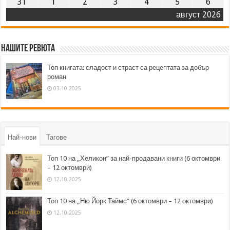
31
1
2
3
4
5
6
август 2026
Нашите ревюта
Топ книгата: сладост и страст са рецептата за добър
роман
03.10.2025
Най-нови
Тагове
Топ 10 на „Хеликон” за най-продавани книги (6 октомври
– 12 октомври)
12.10.2025
Топ 10 на „Ню Йорк Таймс” (6 октомври – 12 октомври)
12.10.2025