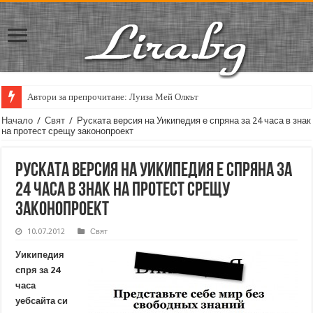
Автори за препрочитане: Луиза Мей Олкът
Кирил Кадийски: „Плачът на големия поет винаги е и сила, и съпричаст
Начало
/
Свят
/
Руската версия на Уикипедия е спряна за 24 часа в знак
на протест срещу законопроект
Руската версия на Уикипедия е спряна за
24 часа в знак на протест срещу
законопроект
10.07.2012
Свят
Уикипедия
спря за 24
часа
уебсайта си