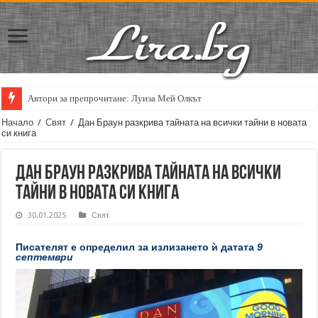
Автори за препрочитане: Луиза Мей Олкът
Кирил Кадийски: „Плачът на големия поет винаги е и сила, и съпричаст
Начало
/
Свят
/
Дан Браун разкрива тайната на всички тайни в новата
си книга
Дан Браун разкрива тайната на всички
тайни в новата си книга
30.01.2025
Свят
Писателят е определил за излизането ѝ датата
9
септември