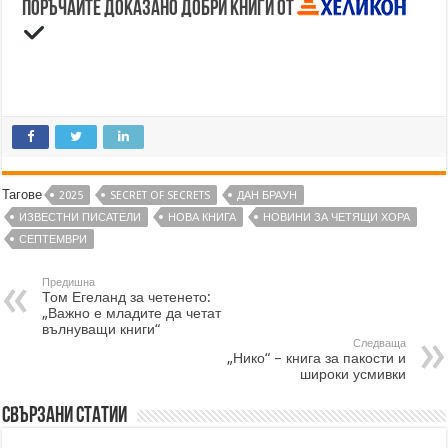
Поръчайте доказано добри книги от
Тагове
2025
SECRET OF SECRETS
ДАН БРАУН
ИЗВЕСТНИ ПИСАТЕЛИ
НОВА КНИГА
НОВИНИ ЗА ЧЕТЯЩИ ХОРА
СЕПТЕМВРИ
Предишна
Том Егеланд за четенето:
„Важно е младите да четат
вълнуващи книги“
Следваща
„Нико“ – книга за пакости и
широки усмивки
Свързани статии