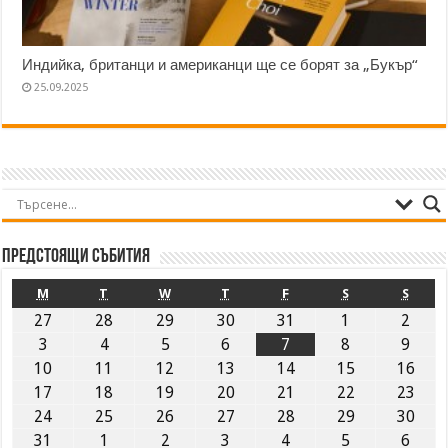
Индийка, британци и американци ще се борят за „Букър“
25.09.2025
Предстоящи събития
M
T
W
T
F
S
S
27
28
29
30
31
1
2
3
4
5
6
7
8
9
10
11
12
13
14
15
16
17
18
19
20
21
22
23
24
25
26
27
28
29
30
31
1
2
3
4
5
6