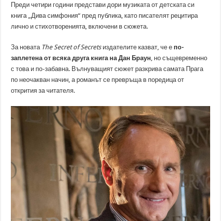
Преди четири години представи дори музиката от детската си
книга „Дива симфония“ пред публика, като писателят рецитира
лично и стихотворенията, включени в сюжета.
За новата
The Secret of Secrets
издателите казват, че е
по-
заплетена от всяка друга книга на Дан Браун
, но същевременно
с това и по-забавна. Вълнуващият сюжет разкрива самата Прага
по неочакван начин, а романът се превръща в поредица от
открития за читателя.