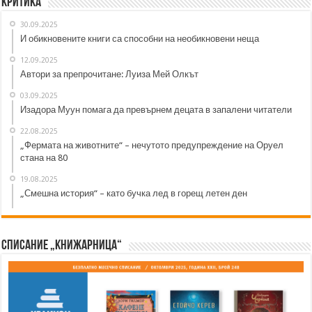
Критика
30.09.2025
И обикновените книги са способни на необикновени неща
12.09.2025
Автори за препрочитане: Луиза Мей Олкът
03.09.2025
Изадора Муун помага да превърнем децата в запалени читатели
22.08.2025
„Фермата на животните“ – нечутото предупреждение на Оруел
стана на 80
19.08.2025
„Смешна история“ – като бучка лед в горещ летен ден
Списание „Книжарница“