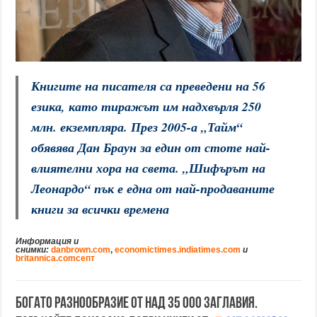
Книгите на писателя са преведени на 56
езика, като тиражът им надхвърля 250
млн. екземпляра. През 2005-а „Тайм“
обявява Дан Браун за един от стоте най-
влиятелни хора на света. „Шифърът на
Леонардо“ пък е една от най-продаваните
книги за всички времена
Информация и
снимки:
danbrown.com
,
economictimes.indiatimes.com
и
britannica.com
септ
Богато разнообразие от над 35 000 заглавия.