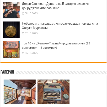
Добри Станчов: „Душата на България витае из
добруджанските равнини“
08.10.2025
Нобеловата награда за литература дава нов шанс на
Харуки Мураками
07.10.2025
Топ 10 на „Хеликон” за най-продавани книги (29
септември – 5 октомври)
06.10.2025
Галерия