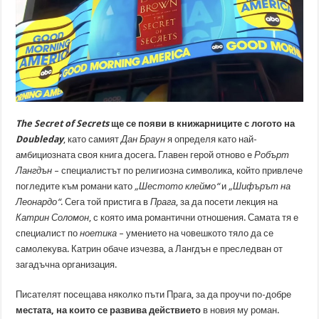
The Secret of Secrets
ще се появи в книжарниците с логото на
Doubleday
, като самият
Дан Браун
я определя като най-
амбициозната своя книга досега. Главен герой отново е
Робърт
Лангдън
– специалистът по религиозна символика, който привлече
погледите към романи като
„Шестото клеймо“
и
„Шифърът на
Леонардо“
. Сега той пристига в
Прага
, за да посети лекция на
Катрин Соломон
, с която има романтични отношения. Самата тя е
специалист по
ноетика
– умението на човешкото тяло да се
самолекува. Катрин обаче изчезва, а Лангдън е преследван от
загадъчна организация.
Писателят посещава няколко пъти Прага, за да проучи по-добре
местата, на които се развива действието
в новия му роман.