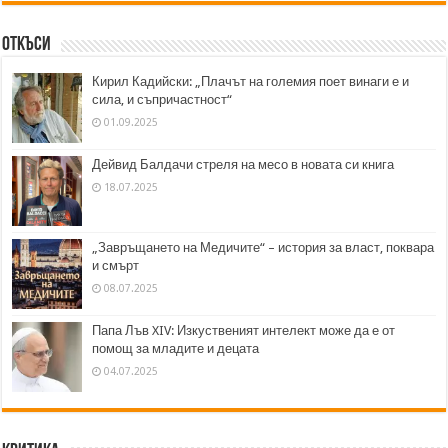
Откъси
Кирил Кадийски: „Плачът на големия поет винаги е и
сила, и съпричастност“
01.09.2025
Дейвид Балдачи стреля на месо в новата си книга
18.07.2025
„Завръщането на Медичите“ – история за власт, поквара
и смърт
08.07.2025
Папа Лъв XIV: Изкуственият интелект може да е от
помощ за младите и децата
04.07.2025