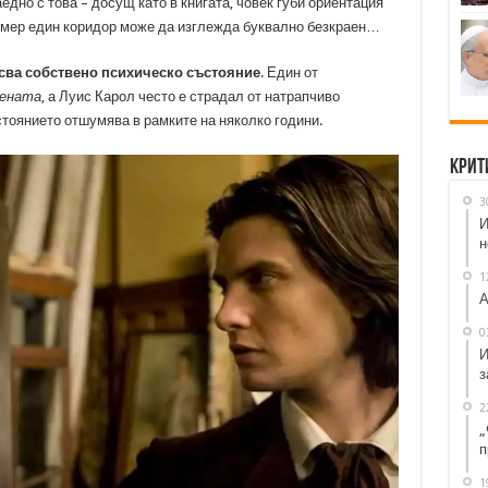
едно с това – досущ като в книгата, човек губи ориентация
ример един коридор може да изглежда буквално безкраен…
исва собствено психическо състояние
. Един от
ената
, а Луис Карол често е страдал от натрапчиво
стоянието отшумява в рамките на няколко години.
Крит
3
И
н
1
А
0
И
з
2
„
п
1