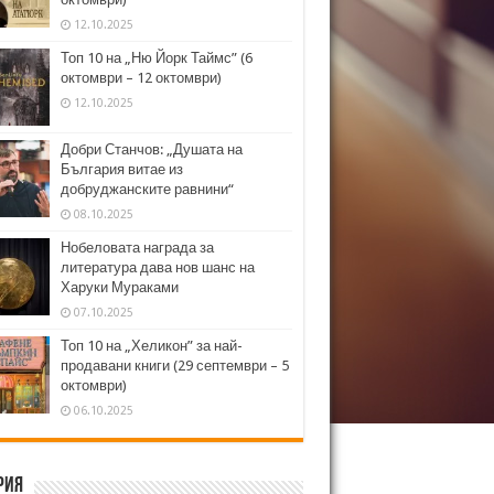
12.10.2025
Топ 10 на „Ню Йорк Таймс” (6
октомври – 12 октомври)
12.10.2025
Добри Станчов: „Душата на
България витае из
добруджанските равнини“
08.10.2025
Нобеловата награда за
литература дава нов шанс на
Харуки Мураками
07.10.2025
Топ 10 на „Хеликон” за най-
продавани книги (29 септември – 5
октомври)
06.10.2025
рия