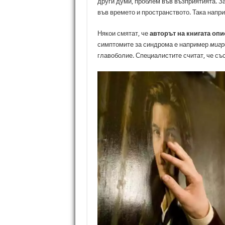
други думи, проблем във възприятията. За
във времето и пространството. Така нап
Някои смятат, че
авторът на книгата оп
симптомите за синдрома е например
мигр
главоболие. Специалистите считат, че съ