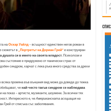
„
л
Спис
ата на
Оскар Уайлд
– всъщност единствен негов роман в
че сюжетът в
„Портретът на Дориан Грей“
е конструиран
а душата си в името на своята младост
. Психолози и
ова състояние е придружено от панически страх от
одобен синдром, харчат с лека ръка много средства за дрехи
о всяка промяна във външния вид може да доведе до тежка
 обобщават, че
най-често такъв синдром се наблюдава
ги на показ – артисти, музиканти, шоумени. За всички тях
ност. Интересното е, че
Американската асоциация на
н Грей от списъка със заболявания.