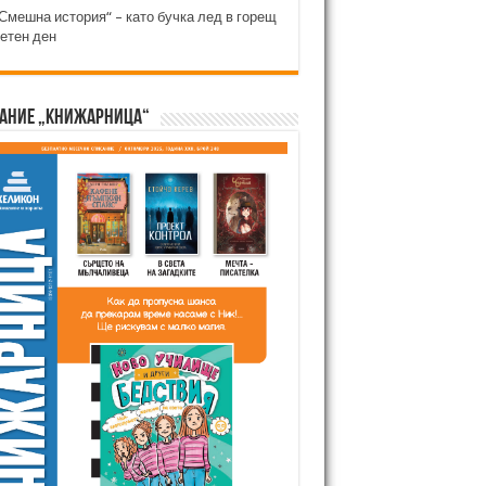
Смешна история“ – като бучка лед в горещ
етен ден
ание „Книжарница“