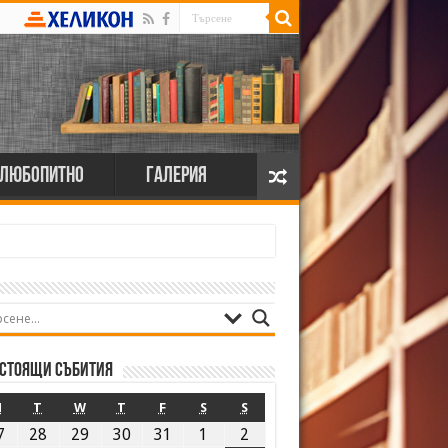
Любопитно
Галерия
стоящи събития
M
T
W
T
F
S
S
7
28
29
30
31
1
2