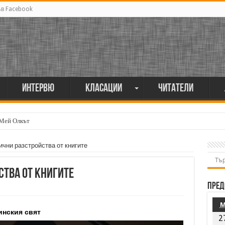
ъв Facebook
Интервю
Класации
Читатели
мия поет винаги е и сила, и съпричастност“
чни разстройства от книгите
тва от книгите
Пред
инския свят
2