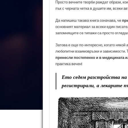
Просто вечните творби раждат образи, ко
пък с черната четка в душите им, всеки ав
Да напишеш такава книга означава, че
пр
основният материал за всеки един писател 
запомнящите се типажи са просто огледа
Затова е още по-интересно, когато някой 
любопитни взаимовръзки и зависимости. Т
пренесли постепенно и в медицината и
практика вечен!
Ето седем разстройства на 
регистрирали, а лекарите пъ