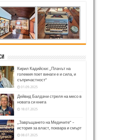
си
Кирил Кадийски: „Плачът на
големия поет винаги е и сила, и
съпричастност“
01.09.2025
Дейвид Балдачи стреля на месо в
новата си книга
18.07.2025
„Завръщането на Медичите“ –
история за власт, поквара и смърт
08.07.2025