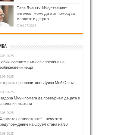
Папа Лъв XIV: Изкуственият
интелект може да е от помощ за
младите и децата
04.07.2025
ика
0.09.2025
 обикновените книги са способни на
еобикновени неща
2.09.2025
втори за препрочитане: Луиза Мей Олкът
3.09.2025
задора Муун помага да превърнем децата в
апалени читатели
2.08.2025
Фермата на животните“ – нечутото
редупреждение на Оруел стана на 80
9.08.2025