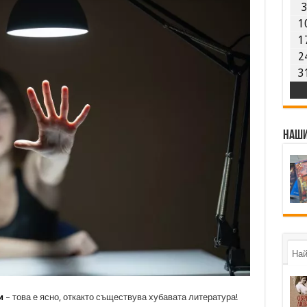
1
1
2
3
Наши
Най
и
– това е ясно, откакто съществува хубавата литература!