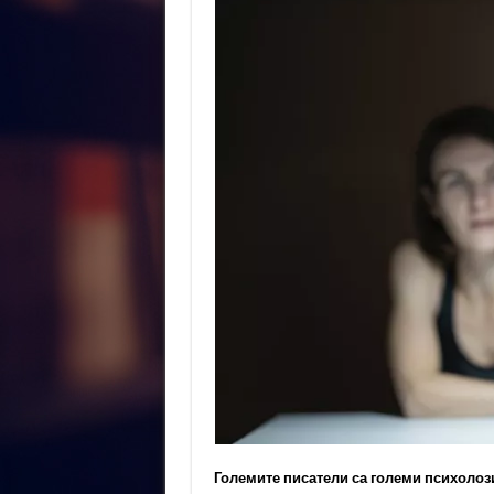
Големите писатели са големи психолоз