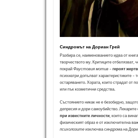
Синдромът на Дориан Грей
Разбира се, наименованието идва от книг
творчеството му. Критиците отбелязват, 
покрай
Фаустовия мотив
–
героят жертв
психиатри допълват характеристиките – т
остаряването. Хората, които страдат от п
или пък козметични средства.
Състоянието никак не е безобидно, защот
депресия и дори самоубийство. Лекарите
при известните личности
, които са вина
физическият образ е от изключителна важ
психолозите
изключва синдрома на Дориа