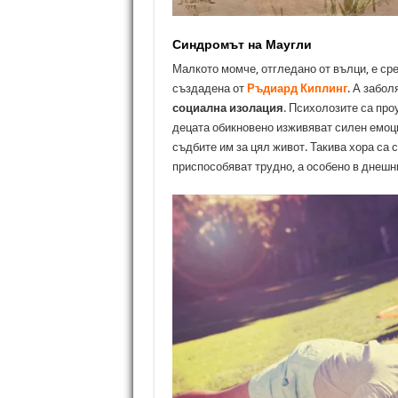
Синдромът на Маугли
Малкото момче, отгледано от вълци, е ср
създадена от
Ръдиард Киплинг
. А забол
социална изолация
. Психолозите са про
децата обикновено изживяват силен емоци
съдбите им за цял живот. Такива хора са 
приспособяват трудно, а особено в днешни