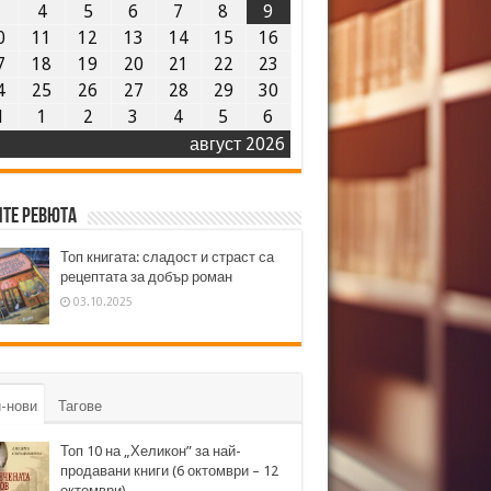
3
4
5
6
7
8
9
0
11
12
13
14
15
16
7
18
19
20
21
22
23
4
25
26
27
28
29
30
1
1
2
3
4
5
6
август 2026
те ревюта
Топ книгата: сладост и страст са
рецептата за добър роман
03.10.2025
-нови
Тагове
Топ 10 на „Хеликон” за най-
продавани книги (6 октомври – 12
октомври)