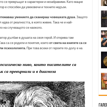
ито се превръщат в характерни и незабравими. Като мацне
тор е способен да увековечи и техните недъзи.
итежаваш умението да сканираш човешката душа
. Защото
идва от реалността, в която живее. Така че и най-
ло на случващото се наоколо.
автор дълбае в душата на своя герой. И открива там
ака са се родили и понятия, които
от света на книгите са се
ли психологията
. При това всеки от героите по-долу е на
психическо ниво, които писателите са
к са превърнали и в диагноза
Гале