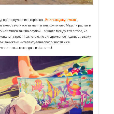
ед най-популярните герои на
„Книга за джунглата“
,
яването се отнася за малчугани, които като Маугли растат в
учили много такива случаи – общото между тях е това, че
онален стрес. Тъжното е, че синдромът се подписва върху
със занижени интелектуални способности и се
я свят това може да е и фатално!