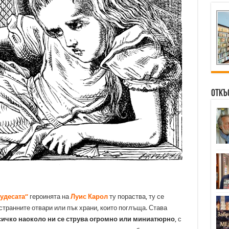
Откъ
чудесата“
героинята на
Луис Карол
ту пораства, ту се
странните отвари или пък храни, които поглъща. Става
сичко наоколо ни се струва огромно или миниатюрно
, с