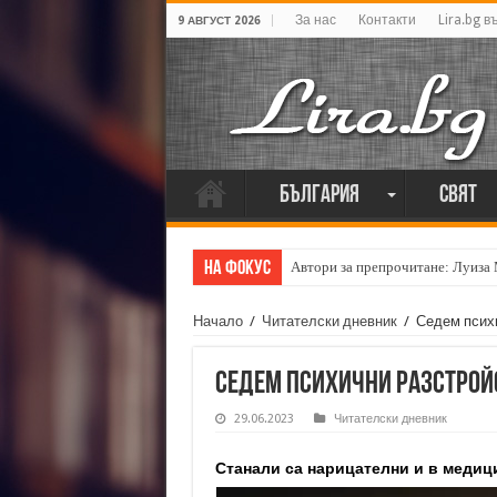
За нас
Контакти
Lira.bg в
9 АВГУСТ 2026
България
Свят
На фокус
Кирил Кадийски: „Плачът на голе
Начало
/
Читателски дневник
/
Седем психи
Седем психични разстройс
29.06.2023
Читателски дневник
Станали са нарицателни и в медиц