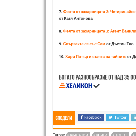
7.
Феята от захарницата 2: Четиринайс
от Катя Антонова
8.
Феята от захарницата 3: Агент Ванил
9.
Свързахте се със Сам
от Дъстин Тао
10.
Хари Потър и стаята на тайните
от Д
Богато разнообразие от над 35 0
Facebook
Twitter
Сподели
Тагове
КЛАСАЦИИ
КНИГИ
ТОП 10