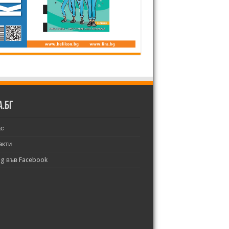
а.бг
ас
акти
bg във Facebook