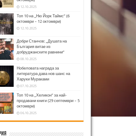
12.10.2025
Топ 10 на „Ню Йорк Таймс” (6
октомври – 12 октомври)
12.10.2025
Добри Станчов: „Душата на
България витае из
добруджанските равнини“
08.10.2025
Нобеловата награда за
литература дава нов шанс на
Харуки Мураками
07.10.2025
Топ 10 на „Хеликон” за най-
продавани книги (29 септември – 5
октомври)
06.10.2025
рия