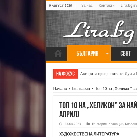
За нас
Контакти
Lira.bg в
9 АВГУСТ 2026
България
Свят
На фокус
Автори за препрочитане: Луиза
Начало
/
България
/
Топ 10 на „Хеликон” за
Топ 10 на „Хеликон” за на
април)
23.04.2023
България
,
Класации
,
Класаци
ХУДОЖЕСТВЕНА ЛИТЕРАТУРА