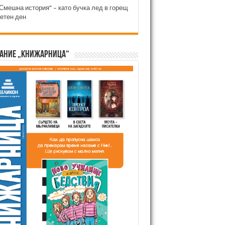
Смешна история“ – като бучка лед в горещ
етен ден
ание „Книжарница“