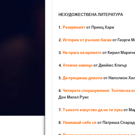
НЕХУДОЖЕСТВЕНА ЛИТЕРАТУРА
1.
Резервният
от Принц Хари
2.
Истории от ръчния багаж
от Георги 
3.
На прага на времето
от Кирил Марич
4.
Атомни навици
от Джеймс Клиър
5.
Да прецакаш дявола
от Наполеон Хи
6.
Четирите споразумения: Толтекска к
Дон Мигел Руис
7.
Тънкото изкуство да не ти пука
от Ма
8.
Уважавай себе си
от Патриша Спарад