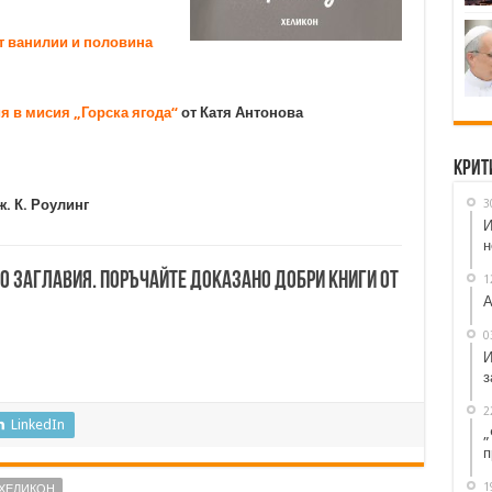
ет ванилии и половина
ия в мисия „Горска ягода“
от Катя Антонова
Крит
3
ж. К. Роулинг
И
н
00 заглавия. Поръчайте доказано добри книги от
1
А
0
И
з
2
LinkedIn
„
п
1
ХЕЛИКОН