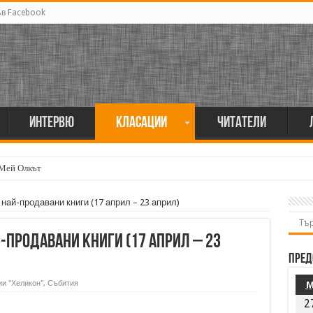
ъв Facebook
Интервю
Класации
Читатели
 Мей Олкът
 най-продавани книги (17 април – 23 април)
й-продавани книги (17 април – 23
Пред
и "Хеликон"
,
Събития
2