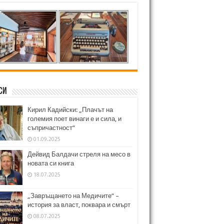
си
Кирил Кадийски: „Плачът на
големия поет винаги е и сила, и
съпричастност“
01.09.2025
Дейвид Балдачи стреля на месо в
новата си книга
18.07.2025
„Завръщането на Медичите“ –
история за власт, поквара и смърт
08.07.2025