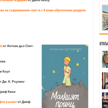
опълнено издание
от Джон Кехоу
иран за съвременния свят и с 9 нови обучителни раздела
Откъ
я)
от Антоан дьо Сент-
нова
и Коул
т Дж. К. Роулинг
Джеф Кини
фти късмет
от Джеф