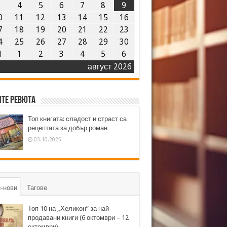
3
4
5
6
7
8
9
0
11
12
13
14
15
16
7
18
19
20
21
22
23
4
25
26
27
28
29
30
1
1
2
3
4
5
6
август 2026
те ревюта
Топ книгата: сладост и страст са
рецептата за добър роман
03.10.2025
-нови
Тагове
Топ 10 на „Хеликон” за най-
продавани книги (6 октомври – 12
октомври)