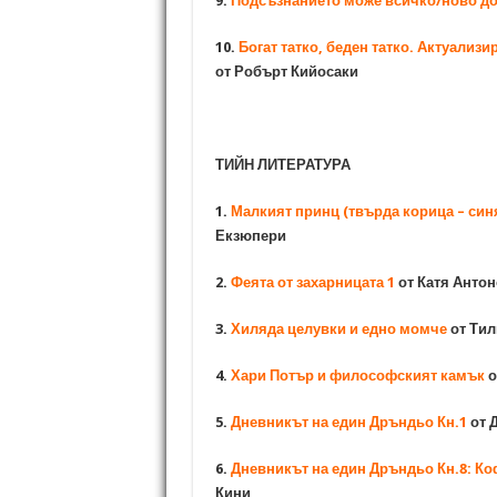
9.
Подсъзнанието може всичко/ново д
10.
Богат татко, беден татко. Актуализ
от Робърт Кийосаки
ТИЙН ЛИТЕРАТУРА
1.
Малкият принц (твърда корица – син
Екзюпери
2.
Феята от захарницата 1
от Катя Анто
3.
Хиляда целувки и едно момче
от Тил
4.
Хари Потър и философският камък
о
5.
Дневникът на един Дръндьо Кн.1
от 
6.
Дневникът на един Дръндьо Кн.8: Ко
Кини