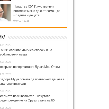
Папа Лъв XIV: Изкуственият
интелект може да е от помощ за
младите и децата
04.07.2025
ика
0.09.2025
 обикновените книги са способни на
еобикновени неща
2.09.2025
втори за препрочитане: Луиза Мей Олкът
3.09.2025
задора Муун помага да превърнем децата в
апалени читатели
2.08.2025
Фермата на животните“ – нечутото
редупреждение на Оруел стана на 80
9.08.2025