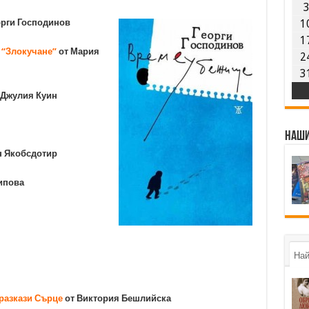
орги Господинов
1
1
 “Злокучане”
от Мария
2
3
 Джулия Куин
Наши
н Якобсдотир
ипова
Най
разкази
Сърце
от Виктория Бешлийска