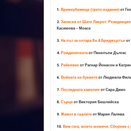
1.
Времеубежище (трето издание)
от Ге
2.
Записки от Шато Лакрот: Резиденция
Касимова – Моасе
3.
На път за олтара Кн.8 Бриджъртън
от
4.
Рожденичката
от Пенелъпи Дългас
5.
Рейкявик
от Рагнар Йонасон и Катри
6.
Войната на буквите
от Людмила Фил
7.
Последната камелия
от Сара Джио
8.
Сърце
от Виктория Бешлийска
9.
Живот в скалите
от Мария Лалева
10.
Виж сега, моето момиче. Сборник с 