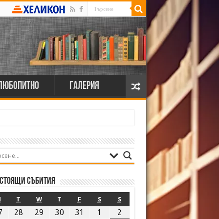
Любопитно
Галерия
стоящи събития
M
T
W
T
F
S
S
7
28
29
30
31
1
2