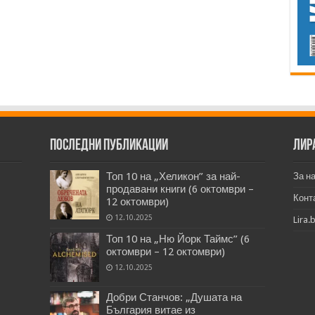
Последни публикации
Лир
Топ 10 на „Хеликон” за най-
За н
продавани книги (6 октомври –
Конт
12 октомври)
12.10.2025
Lira.
Топ 10 на „Ню Йорк Таймс” (6
октомври – 12 октомври)
12.10.2025
Добри Станчов: „Душата на
България витае из