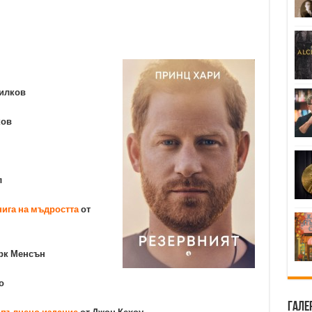
Милков
ков
л
нига на мъдростта
от
рк Менсън
о
Гале