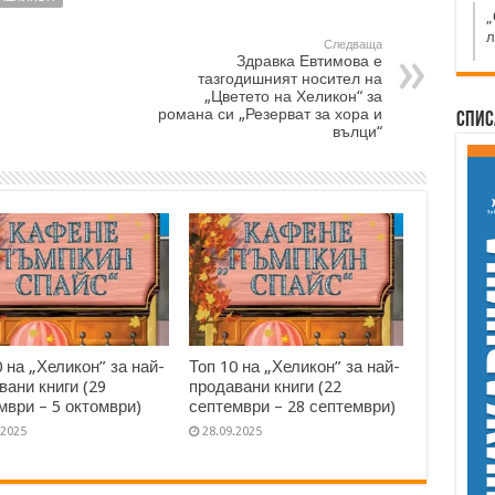
„
л
Следваща
Здравка Евтимова е
тазгодишният носител на
„Цветето на Хеликон“ за
романа си „Резерват за хора и
Спис
вълци“
0 на „Хеликон” за най-
Топ 10 на „Хеликон” за най-
вани книги (29
продавани книги (22
мври – 5 октомври)
септември – 28 септември)
.2025
28.09.2025