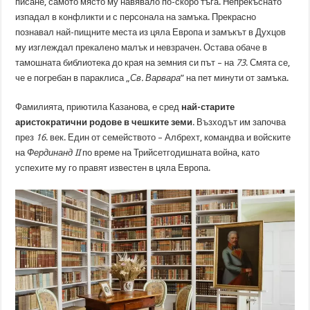
писане, самото място му навявало по-скоро тъга. Непрекъснато
изпадал в конфликти и с персонала на замъка. Прекрасно
познавал най-пищните места из цяла Европа и замъкът в Духцов
му изглеждал прекалено малък и невзрачен. Остава обаче в
тамошната библиотека до края на земния си път – на
73
. Смята се,
че е погребан в параклиса „
Св. Варвара
” на пет минути от замъка.
Фамилията, приютила Казанова, е сред
най-старите
аристократични родове в чешките земи
. Възходът им започва
през
16
. век. Един от семейството – Албрехт, командва и войските
на
Фердинанд
II
по време на Трийсетгодишната война, като
успехите му го правят известен в цяла Европа.