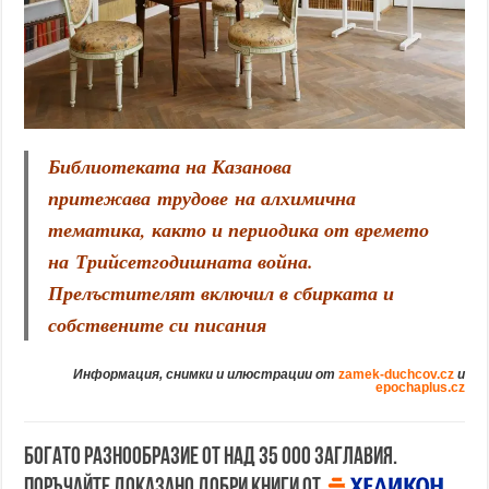
Библиотеката на Казанова
притежава трудове на алхимична
тематика, както и периодика от времето
на
Трийсетгодишната война
.
Прелъстителят включил в сбирката и
собствените си писания
Информация, снимки и илюстрации от
zamek-duchcov.cz
и
epochaplus.cz
Богато разнообразие от над 35 000 заглавия.
Поръчайте доказано добри книги от