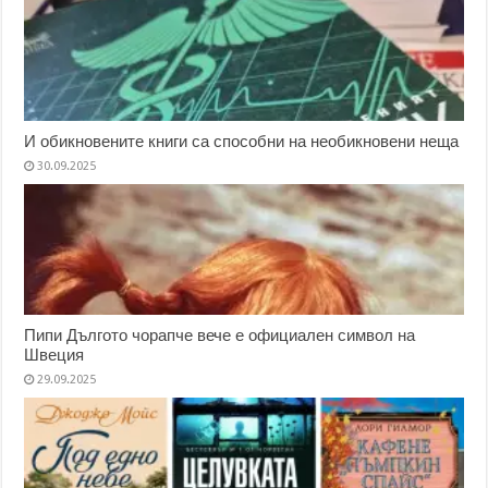
И обикновените книги са способни на необикновени неща
30.09.2025
Пипи Дългото чорапче вече е официален символ на
Швеция
29.09.2025