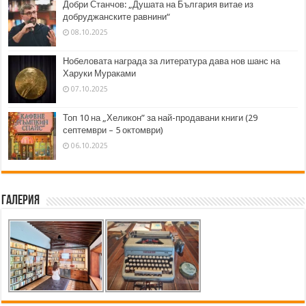
Добри Станчов: „Душата на България витае из
добруджанските равнини“
08.10.2025
Нобеловата награда за литература дава нов шанс на
Харуки Мураками
07.10.2025
Топ 10 на „Хеликон” за най-продавани книги (29
септември – 5 октомври)
06.10.2025
Галерия