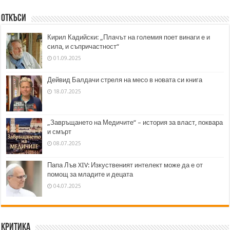
Откъси
Кирил Кадийски: „Плачът на големия поет винаги е и
сила, и съпричастност“
01.09.2025
Дейвид Балдачи стреля на месо в новата си книга
18.07.2025
„Завръщането на Медичите“ – история за власт, поквара
и смърт
08.07.2025
Папа Лъв XIV: Изкуственият интелект може да е от
помощ за младите и децата
04.07.2025
Критика