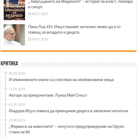
„Завръщането на Медичите“ – история за власт, поквара
и смърт
08.07.2025
Папа Лъв XIV: Изкуственият интелект може да е от
помощ за младите и децата
04.07.2025
Критика
30.09.2025
И обикновените книги са способни на необикновени неща
12.09.2025
Автори за препрочитане: Луиза Мей Олкът
03.09.2025
Изадора Муун помага да превърнем децата в запалени читатели
22.08.2025
„Фермата на животните“ – нечутото предупреждение на Оруел
стана на 80