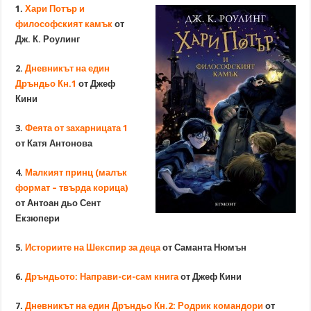
1.
Хари Потър и
философският камък
от
Дж. К. Роулинг
2.
Дневникът на един
Дръндьо Кн.1
от Джеф
Кини
3.
Феята от захарницата 1
от Катя Антонова
4.
Малкият принц (малък
формат – твърда корица)
от Антоан дьо Сент
Екзюпери
5.
Историите на Шекспир за деца
от Саманта Нюмън
6.
Дръндьото: Направи-си-сам книга
от Джеф Кини
7.
Дневникът на един Дръндьо Кн.2: Родрик командори
от