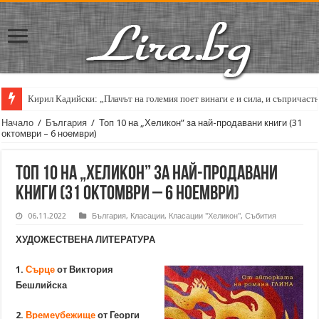
Кирил Кадийски: „Плачът на големия поет винаги е и сила, и съпричаст
Начало
/
България
/
Топ 10 на „Хеликон” за най-продавани книги (31
октомври – 6 ноември)
Топ 10 на „Хеликон” за най-продавани
книги (31 октомври – 6 ноември)
06.11.2022
България
,
Класации
,
Класации "Хеликон"
,
Събития
ХУДОЖЕСТВЕНА ЛИТЕРАТУРА
1.
Сърце
от Виктория
Бешлийска
2.
Времеубежище
от Георги