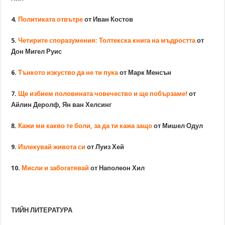
4.
Политиката отвътре
от Иван Костов
5.
Четирите споразумения: Толтекска книга на мъдростта
от
Дон Мигел Руис
6.
Тънкото изкуство да не ти пука
от Марк Менсън
7.
Ще избием половината човечество и ще побързаме!
от
Айлин Деролф, Ян ван Хелсинг
8.
Кажи ми какво те боли, за да ти кажа защо
от Мишел Одул
9.
Излекувай живота си
от Луиз Хей
10.
Мисли и забогатявай
от Наполеон Хил
ТИЙН ЛИТЕРАТУРА