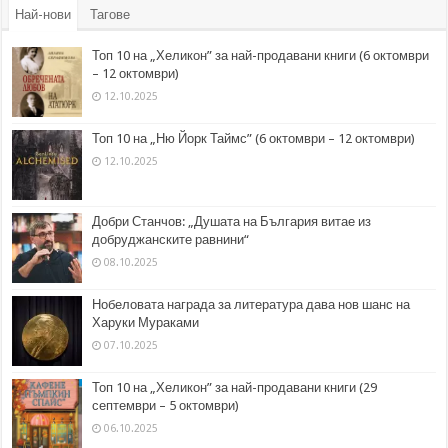
Най-нови
Тагове
Топ 10 на „Хеликон” за най-продавани книги (6 октомври
– 12 октомври)
12.10.2025
Топ 10 на „Ню Йорк Таймс” (6 октомври – 12 октомври)
12.10.2025
Добри Станчов: „Душата на България витае из
добруджанските равнини“
08.10.2025
Нобеловата награда за литература дава нов шанс на
Харуки Мураками
07.10.2025
Топ 10 на „Хеликон” за най-продавани книги (29
септември – 5 октомври)
06.10.2025