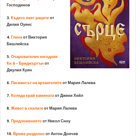
Господинов
3.
Където пеят раците
от
Дилия Оуенс
4.
Глина
от Виктория
Бешлийска
5.
Очарователен негодник
Кн.6 – Бриджъртън
от
Джулия Куин
6.
Пасиансът на архангелите
от Мария Лалева
7.
Коледа край камината
от Джени Хейл
8.
Живот в скалите
от Мария Лалева
9.
Предложението
от Никол Сноу
10.
Време разделно
от Антон Дончев