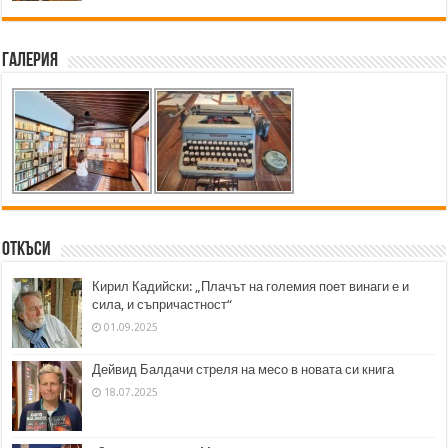
Галерия
Откъси
Кирил Кадийски: „Плачът на големия поет винаги е и
сила, и съпричастност“
01.09.2025
Дейвид Балдачи стреля на месо в новата си книга
18.07.2025