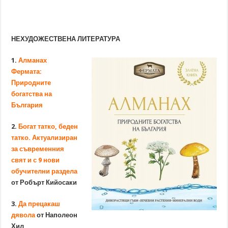
НЕХУДОЖЕСТВЕНА ЛИТЕРАТУРА
1.
Алманах
Фермата:
Природните
богатства на
България
2.
Богат татко, беден
татко. Актуализиран
за съвременния
свят и с 9 нови
обучителни раздела
от Робърт Кийосаки
3.
Да прецакаш
дявола
от Наполеон
Хил