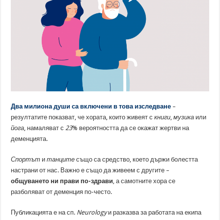
Два милиона души са включени в това изследване
–
резултатите показват, че хората, които живеят с
книги
,
музика
или
йога
, намаляват с
23
% вероятността да се окажат жертви на
деменцията.
Спортът
и
танците
също са средство, което държи болестта
настрани от нас. Важно е също да живеем с другите –
общуването ни прави по-здрави
, а самотните хора се
разболяват от деменция по-често.
Публикацията е на сп.
Neurology
и разказва за работата на екипа