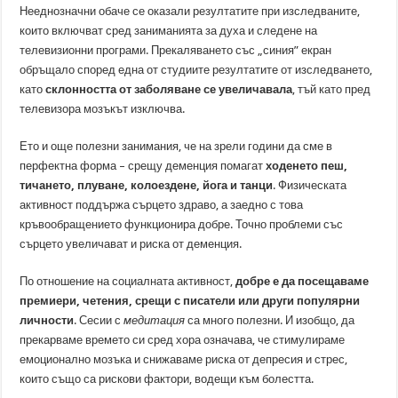
Нееднозначни обаче се оказали резултатите при изследваните,
които включват сред заниманията за духа и следене на
телевизионни програми. Прекаляването със „синия” екран
обръщало според една от студиите резултатите от изследването,
като
склонността от заболяване се увеличавала
, тъй като пред
телевизора мозъкът изключва.
Ето и още полезни занимания, че на зрели години да сме в
перфектна форма – срещу деменция помагат
ходенето пеш,
тичането, плуване, колоездене, йога и танци
. Физическата
активност поддържа сърцето здраво, а заедно с това
кръвообращението функционира добре. Точно проблеми със
сърцето увеличават и риска от деменция.
По отношение на социалната активност,
добре е да посещаваме
премиери, четения, срещи с писатели или други популярни
личности
. Сесии с
медитация
са много полезни. И изобщо, да
прекарваме времето си сред хора означава, че стимулираме
емоционално мозъка и снижаваме риска от депресия и стрес,
които също са рискови фактори, водещи към болестта.