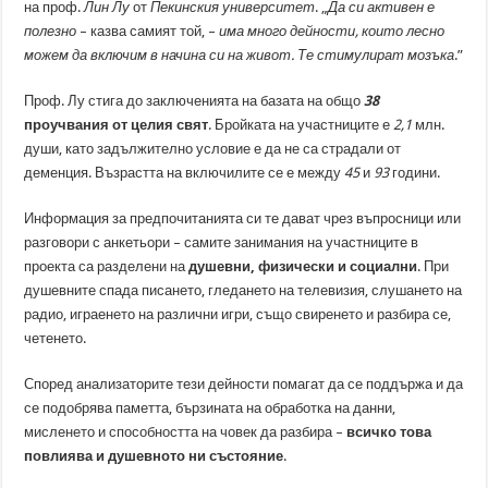
на проф.
Лин Лу
от
Пекинския университет
. „
Да си активен е
полезно
– казва самият той, –
има много дейности, които лесно
можем да включим в начина си на живот. Те стимулират мозъка
.”
Проф. Лу стига до заключенията на базата на общо
38
проучвания от целия свят
. Бройката на участниците е
2,1
млн.
души, като задължително условие е да не са страдали от
деменция. Възрастта на включилите се е между
45
и
93
години.
Информация за предпочитанията си те дават чрез въпросници или
разговори с анкетьори – самите занимания на участниците в
проекта са разделени на
душевни, физически и социални
. При
душевните спада писането, гледането на телевизия, слушането на
радио, играенето на различни игри, също свиренето и разбира се,
четенето.
Според анализаторите тези дейности помагат да се поддържа и да
се подобрява паметта, бързината на обработка на данни,
мисленето и способността на човек да разбира –
всичко това
повлиява и душевното ни състояние
.