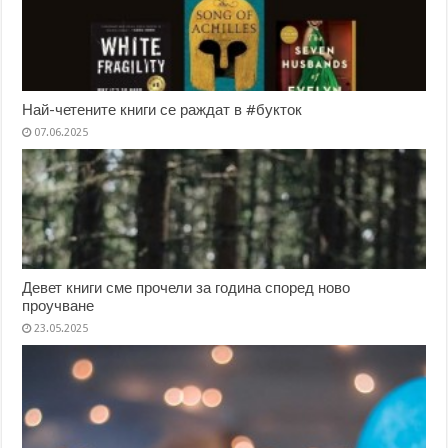
Най-четените книги се раждат в #букток
07.06.2025
Девет книги сме прочели за година според ново
проучване
23.05.2025