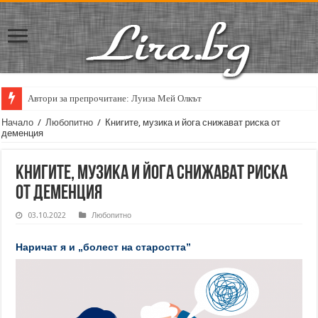
Автори за препрочитане: Луиза Мей Олкът
Кирил Кадийски: „Плачът на големия поет винаги е и сила, и съпричаст
Начало
/
Любопитно
/
Книгите, музика и йога снижават риска от
деменция
Книгите, музика и йога снижават риска
от деменция
03.10.2022
Любопитно
Наричат я и „болест на старостта”