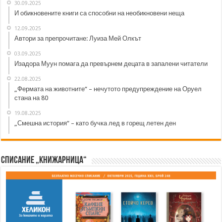
30.09.2025
И обикновените книги са способни на необикновени неща
12.09.2025
Автори за препрочитане: Луиза Мей Олкът
03.09.2025
Изадора Муун помага да превърнем децата в запалени читатели
22.08.2025
„Фермата на животните“ – нечутото предупреждение на Оруел
стана на 80
19.08.2025
„Смешна история“ – като бучка лед в горещ летен ден
Списание „Книжарница“