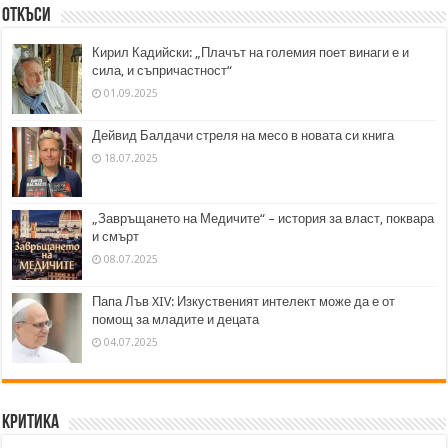
Откъси
Кирил Кадийски: „Плачът на големия поет винаги е и
сила, и съпричастност“
01.09.2025
Дейвид Балдачи стреля на месо в новата си книга
18.07.2025
„Завръщането на Медичите“ – история за власт, поквара
и смърт
08.07.2025
Папа Лъв XIV: Изкуственият интелект може да е от
помощ за младите и децата
04.07.2025
Критика