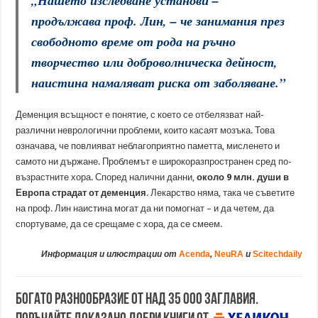
„
Нашето изследване установи
–
продължава проф. Лин, –
че занимания през
свободното време от рода на ръчно
творчество или доброволническа дейност,
наистина намаляват риска от заболяване
.”
Деменция всъщност е понятие, с което се отбелязват най-
различни неврологични проблеми, които касаят мозъка. Това
означава, че повлияват неблагоприятно паметта, мисленето и
самото ни държане. Проблемът е широкоразпространен сред по-
възрастните хора. Според налични данни,
около 9 млн. души в
Европа страдат от деменция
. Лекарство няма, така че съветите
на проф. Лин наистина могат да ни помогнат – и да четем, да
спортуваме, да се срещаме с хора, да се смеем.
Информация и илюстрации от
Acenda
,
NeuRA
и
S
citechdaily
Богато разнообразие от над 35 000 заглавия.