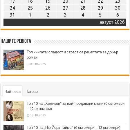
17
18
19
20
21
22
23
24
25
26
27
28
29
30
31
1
2
3
4
5
6
август 2026
Нашите ревюта
Топ книгата: сладост и страст са рецептата за добър
роман
03.10.2025
Най-нови
Тагове
Топ 10 на „Хеликон” за най-продавани книги (6 октомври
– 12 октомври)
12.10.2025
Топ 10 на „Ню Йорк Таймс” (6 октомври – 12 октомври)