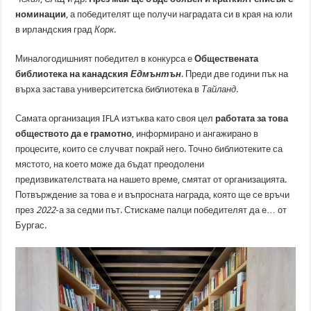
номинации
, а победителят ще получи наградата си в края на юли
в ирландския град
Корк
.
Миналогодишният победител в конкурса е
Обществената
библиотека на канадския
Едмънтън
. Преди две години пък на
върха застава университетска библиотека в
Тайланд
.
Самата организация IFLA изтъква като своя цел
работата за това
обществото да е грамотно
, информирано и ангажирано в
процесите, които се случват покрай него. Точно библиотеките са
мястото, на което може да бъдат преодолени
предизвикателствата на нашето време, смятат от организацията.
Потвърждение за това е и въпросната награда, която ще се връчи
през
2022
-а за седми път. Стискаме палци победителят да е… от
Бургас.