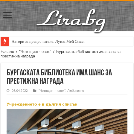
Автори за препрочитане: Луиза Мей Олкът
Кирил Кадийски: „Плачът на големия поет винаги е и сила, и съпричаст
Начало
/
"Четящият човек"
/
Бургаската библиотека има шанс за
престижна награда
Бургаската библиотека има шанс за
престижна награда
08.04.2022
"Четящият човек"
,
Любопитно
Учреждението е в дългия списък