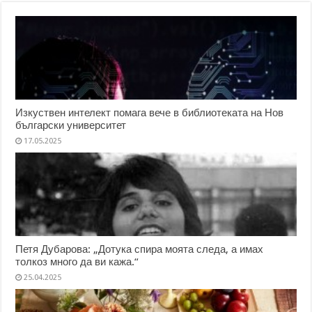
Изкуствен интелект помага вече в библиотеката на Нов
български университет
17.05.2025
Петя Дубарова: „Дотука спира моята следа, а имах
толкоз много да ви кажа.“
25.04.2025