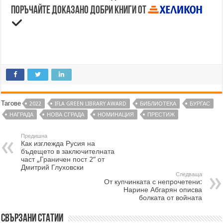
Поръчайте доказано добри книги от
Тагове
2022
IFLA GREEN LIBRARY AWARD
БИБЛИОТЕКА
БУРГАС
НАГРАДА
НОВА СГРАДА
НОМИНАЦИЯ
ПРЕСТИЖ
Предишна
Как изглежда Русия на
бъдещето в заключителната
част „Граничен пост 2“ от
Дмитрий Глуховски
Следваща
От купчинката с непрочетени:
Нарине Абгарян описва
болката от войната
Свързани статии