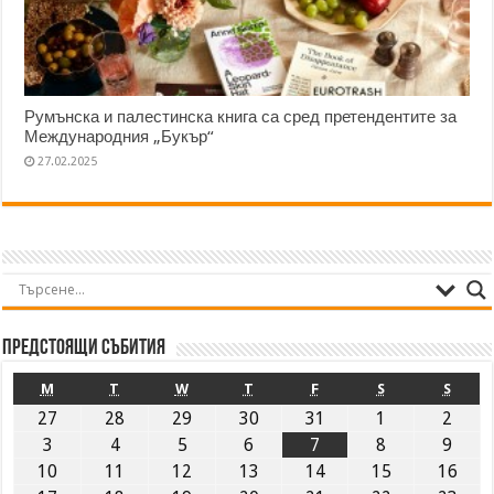
Румънска и палестинска книга са сред претендентите за
Международния „Букър“
27.02.2025
Предстоящи събития
M
T
W
T
F
S
S
27
28
29
30
31
1
2
3
4
5
6
7
8
9
10
11
12
13
14
15
16