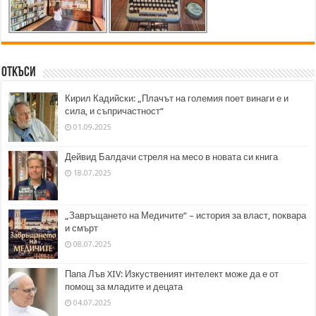
Откъси
Кирил Кадийски: „Плачът на големия поет винаги е и
сила, и съпричастност“
01.09.2025
Дейвид Балдачи стреля на месо в новата си книга
18.07.2025
„Завръщането на Медичите“ – история за власт, поквара
и смърт
08.07.2025
Папа Лъв XIV: Изкуственият интелект може да е от
помощ за младите и децата
04.07.2025