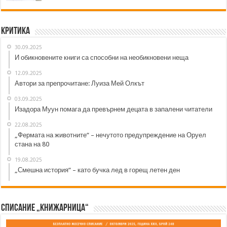
Критика
30.09.2025
И обикновените книги са способни на необикновени неща
12.09.2025
Автори за препрочитане: Луиза Мей Олкът
03.09.2025
Изадора Муун помага да превърнем децата в запалени читатели
22.08.2025
„Фермата на животните“ – нечутото предупреждение на Оруел
стана на 80
19.08.2025
„Смешна история“ – като бучка лед в горещ летен ден
Списание „Книжарница“