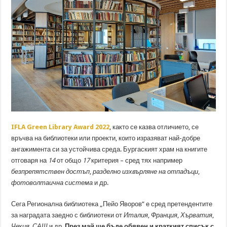
IFLA Green Library Award 2022
, както се казва отличието, се
връчва на библиотеки или проекти, които изразяват най-добре
ангажимента си за устойчива среда. Бургаският храм на книгите
отговаря на
14
от общо
17
критерия – сред тях например
безпрепятствен достъп
,
разделно изхвърляне на отпадъци
,
фотоволтаична система
и др.
Сега Регионална библиотека „Пейо Яворов” е сред претендентите
за наградата заедно с библиотеки от
Италия
,
Франция
,
Хърватия
,
Чехия
,
САЩ
и др.
През май ще бъде обявен и краткият списък с