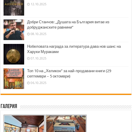
12.10.2025
Добри Станчов: „Душата на България витае из
добруджанските равнини“
08.10.2025
Нобеловата награда за литература дава нов шанс на
Харуки Мураками
07.10.2025
Топ 10 на „Хеликон” за най-продавани книги (29
септември – 5 октомври)
06.10.2025
Галерия