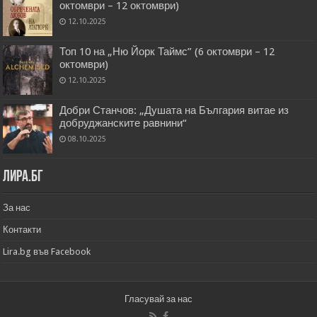
октомври – 12 октомври)
12.10.2025
Топ 10 на „Ню Йорк Таймс” (6 октомври – 12
октомври)
12.10.2025
Добри Станчов: „Душата на България витае из
добруджанските равнини“
08.10.2025
Лира.бг
За нас
Контакти
Lira.bg във Facebook
Гласувай за нас