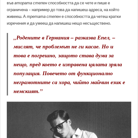
във
втората степен
способността да се чете и пише е
ограничена – например до това да напишеш адреса, на който
живееш. А
третата степен
е способността да четеш кратки
изречения и да умееш да напишеш нещо несъществено.
„
Родените в Германия
– разказва Епел, –
мислят, че проблемът не ги касае. Но и
това е погрешно, защото става дума за
нещо, пред което е изправена цялата зряла
популация. Повечето от функционално
неграмотните са хора, чийто майчин език е
немският
.”