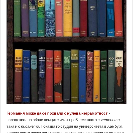
Германия може да се похвали с нулева неграмотност
–
парадоксално обаче немците имат проблеми както с
четенето
,
така и с
писането
. Показва го студия на университета в Хамбург,
според която всеки осми жител на страната се справя трудно със