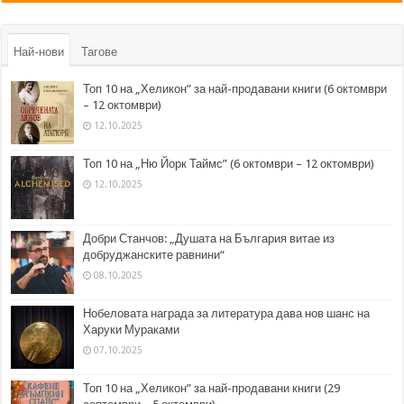
Най-нови
Тагове
Топ 10 на „Хеликон” за най-продавани книги (6 октомври
– 12 октомври)
12.10.2025
Топ 10 на „Ню Йорк Таймс” (6 октомври – 12 октомври)
12.10.2025
Добри Станчов: „Душата на България витае из
добруджанските равнини“
08.10.2025
Нобеловата награда за литература дава нов шанс на
Харуки Мураками
07.10.2025
Топ 10 на „Хеликон” за най-продавани книги (29