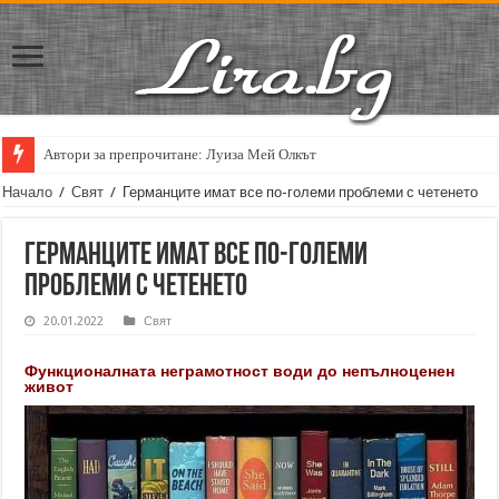
Автори за препрочитане: Луиза Мей Олкът
Кирил Кадийски: „Плачът на големия поет винаги е и сила, и съпричаст
Начало
/
Свят
/
Германците имат все по-големи проблеми с четенето
Германците имат все по-големи
проблеми с четенето
20.01.2022
Свят
Функционалната неграмотност води до непълноценен
живот