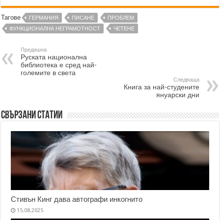
Тагове
ГЕРМАНИЯ
ПИСАНЕ
ПРОБЛЕМ
ФУНКЦИОНАЛНА НЕГРАМОТНОСТ
ЧЕТЕНЕ
Предишна
Руската национална
библиотека е сред най-
големите в света
Следваща
Книга за най-студените
януарски дни
Свързани статии
Стивън Кинг дава автографи инкогнито
15.08.2025