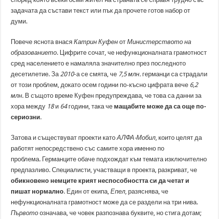
задачата да състави текст или пък да прочете готов набор от
думи.
Повече яснота внася
Катрин Куфен
от
Министерството на
образованието
. Цифрите сочат, че нефункционалната грамотност
сред населението е намаляла значително през последното
десетилетие. За
2010
-а се смята, че
7,5 млн.
германци са страдали
от този проблем, докато осем години по-късно цифрата вече
6,2
млн
. В същото време Куфен предупреждава, че това са данни за
хора между
18
и
64
години, така че
мащабите може да са още по-
сериозни
.
Затова и съществуват проекти като
АЛФА-Мобил
, които целят да
работят непосредствено със самите хора именно по
проблема. Германците обаче подхождат към темата изключително
предпазливо. Специалисти, участващи в проекта, разкриват, че
обикновено немците крият неспособността си да четат и
пишат нормално
. Един от екипа,
Епел
, разяснява, че
нефункционалната грамотност може да се раздели на три нива.
Първото
означава, че човек разпознава буквите, но стига дотам;