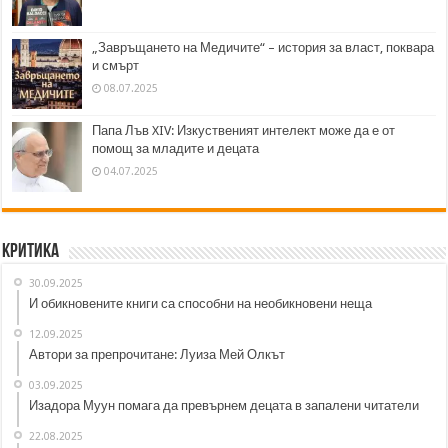
„Завръщането на Медичите“ – история за власт, поквара
и смърт
08.07.2025
Папа Лъв XIV: Изкуственият интелект може да е от
помощ за младите и децата
04.07.2025
Критика
30.09.2025
И обикновените книги са способни на необикновени неща
12.09.2025
Автори за препрочитане: Луиза Мей Олкът
03.09.2025
Изадора Муун помага да превърнем децата в запалени читатели
22.08.2025