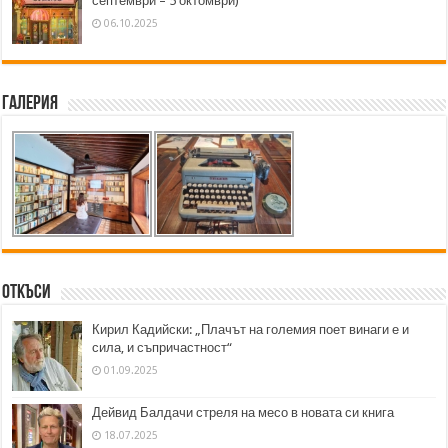
септември – 5 октомври)
06.10.2025
Галерия
Откъси
Кирил Кадийски: „Плачът на големия поет винаги е и
сила, и съпричастност“
01.09.2025
Дейвид Балдачи стреля на месо в новата си книга
18.07.2025