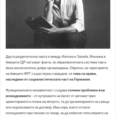
Друга разделителна черта е между
Изтока
и
Запада
. Мнозина в
бившата
ГДР
изтъкват факта, че образователната система там е
била изключително добре организирана. Обратно, на територията
на бившето
ФРГ
съществува схващане, че
това са нрави,
наследени от социалистическата част на Германия
.
Функционалната неграмотност създава
големи проблеми във
всекидневието
– от купуването на билет от автомат през
ориентирането в плана на метрото, та до организирането на среща
или подписването на договор. Има хора, които отлагат
посещението при личния си лекар, за да избегнат попълването на