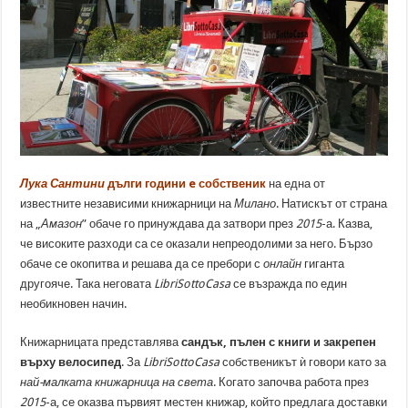
Лука Сантини
дълги години
e
собственик
на една от
известните независими книжарници на
Милано
. Натискът от страна
на „
Амазон
” обаче го принуждава да затвори през
2015
-а. Казва,
че високите разходи са се оказали непреодолими за него. Бързо
обаче се окопитва и решава да се пребори с
онлайн
гиганта
другояче. Така неговата
LibriSottoCasa
се възражда по един
необикновен начин.
Книжарницата представлява
сандък, пълен с книги и закрепен
върху велосипед
. За
LibriSottoCasa
собственикът ѝ говори като за
най-малката книжарница на света
. Когато започва работа през
2015
-а, се оказва първият местен книжар, който предлага доставки