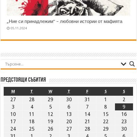
„Ние си принадлежим“ – любовни истории от мафията
05.11.2024
Предстоящи събития
M
T
W
T
F
S
S
27
28
29
30
31
1
2
3
4
5
6
7
8
9
10
11
12
13
14
15
16
17
18
19
20
21
22
23
24
25
26
27
28
29
30
31
1
2
3
4
5
6