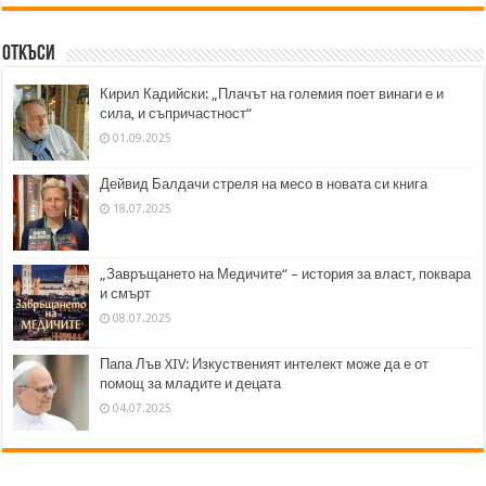
Откъси
Кирил Кадийски: „Плачът на големия поет винаги е и
сила, и съпричастност“
01.09.2025
Дейвид Балдачи стреля на месо в новата си книга
18.07.2025
„Завръщането на Медичите“ – история за власт, поквара
и смърт
08.07.2025
Папа Лъв XIV: Изкуственият интелект може да е от
помощ за младите и децата
04.07.2025