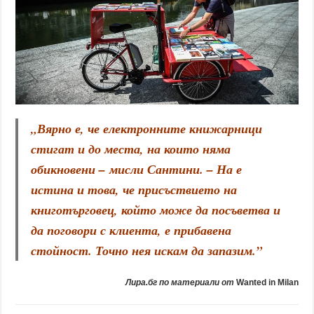
„
Вярно е, че електронните книжарници
стигат и до места, на които няма
обикновени
– мисли Сантини. –
На е
истина и това, че присъствието на
книготърговец, който може да посъветва и
да поговори с клиента, е прибавена
стойност. Точно нея искам да запазим.
”
Лира.бг по материали от
Wanted in Milan