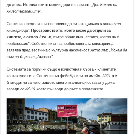
до дома. Италианските медии дори го наричат „
Дон Кихот на
книготърговците
”.
Сантини определя книговелосипеда си като „
малка и поетична
книжарница
”.
Пространството, което може да отдели за
книгите, е около
2 кв. м
, вътре обаче има „
всичко, което ви е
необходимо
”. Собственикът на необикновената книжарница
заявява пред вестника с културна насоченост
Artribune
: „
Искам да
съм по-бърз от „
Амазон
”.
Системата за поръчки също е изчистена и бърза – клиентите
контактуват със Сантини във фейсбук или по имейл.
2021
-а е
благодатна за него, защото много италианци остават у дома
заради
covid-19
, което пък води до ръст в продажбите.