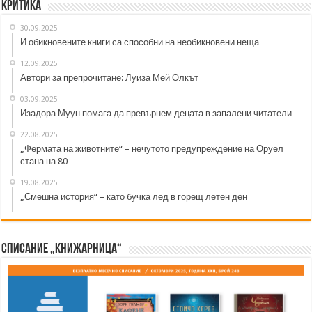
Критика
30.09.2025
И обикновените книги са способни на необикновени неща
12.09.2025
Автори за препрочитане: Луиза Мей Олкът
03.09.2025
Изадора Муун помага да превърнем децата в запалени читатели
22.08.2025
„Фермата на животните“ – нечутото предупреждение на Оруел
стана на 80
19.08.2025
„Смешна история“ – като бучка лед в горещ летен ден
Списание „Книжарница“