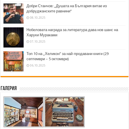
Добри Станчов: „Душата на България витае из
добруджанските равнини“
08.10.2025
Нобеловата награда за литература дава нов шанс на
Харуки Мураками
07.10.2025
Топ 10 на „Хеликон” за най-продавани книги (29
септември – 5 октомври)
06.10.2025
Галерия