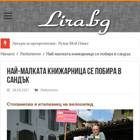
Автори за препрочитане: Луиза Мей Олкът
Кирил Кадийски: „Плачът на големия поет винаги е и сила, и съпричаст
Начало
/
Любопитно
/
Най-малката книжарница се побира в сандък
Най-малката книжарница се побира в
сандък
28.04.2021
Любопитно
Стопанисва я италианец на велосипед