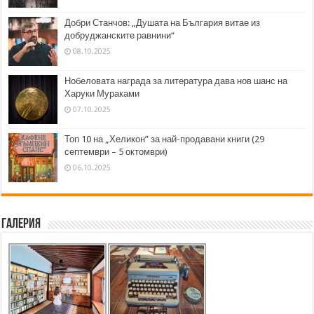
Добри Станчов: „Душата на България витае из
добруджанските равнини“
08.10.2025
Нобеловата награда за литература дава нов шанс на
Харуки Мураками
07.10.2025
Топ 10 на „Хеликон” за най-продавани книги (29
септември – 5 октомври)
06.10.2025
Галерия