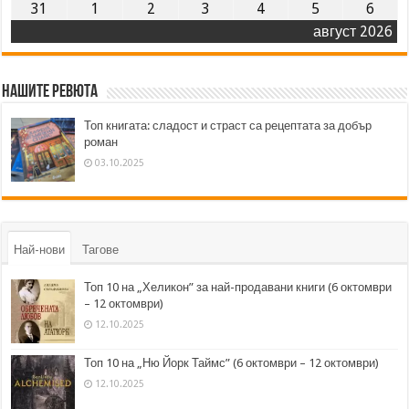
31
1
2
3
4
5
6
август 2026
Нашите ревюта
Топ книгата: сладост и страст са рецептата за добър
роман
03.10.2025
Най-нови
Тагове
Топ 10 на „Хеликон” за най-продавани книги (6 октомври
– 12 октомври)
12.10.2025
Топ 10 на „Ню Йорк Таймс” (6 октомври – 12 октомври)
12.10.2025