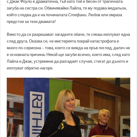
с
Джак Фоули
е драматична, тъй като той е бесен от трагичната
загуба на сестра си. Обвинявайки Лайла, тя му подава медальон,
който следва да е на починалата
Стефани
. Любов или омраза
предстои за тези двамата?
Вместо да се разрешават загадките обаче, те сякаш изплуват една
след друга. Оказва се, че мистерията покрай катастрофата е
много по-сериозна – това, което се вижда на пръв поглед, далеч не
е основната причина. Някой ще загуби всичко, което има, след като
Лайла и Джак, устремени да разгадаят случая, стигат до дъното и
изплуват обратно нагоре.