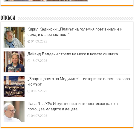
Откъси
Кирил Кадийски: „Плачът на големия поет винаги е и
сила, и съпричастност“
01.09.2025
Дейвид Балдачи стреля на месо в новата си книга
18.07.2025
„Завръщането на Медичите“ – история за власт, поквара
и смърт
08.07.2025
Папа Лъв XIV: Изкуственият интелект може да е от
помощ за младите и децата
04.07.2025