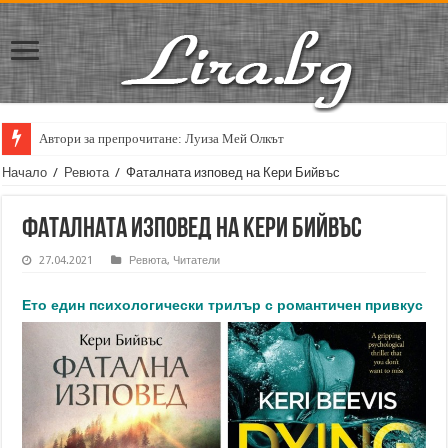
Автори за препрочитане: Луиза Мей Олкът
Начало
/
Ревюта
/
Фаталната изповед на Кери Бийвъс
Фаталната изповед на Кери Бийвъс
27.04.2021
Ревюта
,
Читатели
Ето един психологически трилър с романтичен привкус