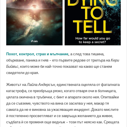
Похот, контрол, страх и мълчание
,
а след това тишина,
объркване, паника и гняв – ето първите редове от трилъра на
Кери
Бийвъс
, които може би най-точно показват на какво ще станем
свидетели до края.
Животът на
Лайла Андерсън
, единствената оцеляла от фаталната
катастрофа, се преобръща рязко, когато отваря очи в болницата,
цялата окичена в тръбички, с бинт и апарати около нея. Опитвайки
да се съвземе, чувството на вина се засилва у нея, макар тя
самата да не е виновна за ужасяващия инцидент. Докато мислите
ѝ постепенно просветляват и се завръща желанието да живее,
съдбата ѝ се променя още веднъж – този път неясно как. Срещата