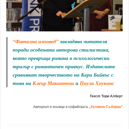
“Фатална изповед”
завладява читателя
поради особената авторова стилистика,
която превръща романа в психологически
трилър с романтичен привкус. Издателите
сравняват творчеството на Кери Бийвъс с
това на
Клеър Макинтош
и
Паула Хоукинс
Текст
Тори Алберт
Авторът е книжар в
софийската
„Хеликон Съборна”