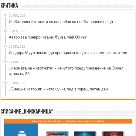
Критика
30.09.2025
И обикновените книги са способни на необикновени неща
12.09.2025
Автори за препрочитане: Луиза Мей Олкът
03.09.2025
Изадора Муун помага да превърнем децата в запалени читатели
22.08.2025
„Фермата на животните“ – нечутото предупреждение на Оруел
стана на 80
19.08.2025
„Смешна история“ – като бучка лед в горещ летен ден
Списание „Книжарница“