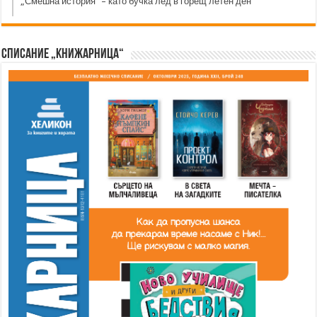
„Смешна история“ – като бучка лед в горещ летен ден
Списание „Книжарница“