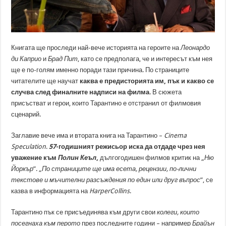
Книгата ще проследи най-вече историята на героите на
Леонардо
ди Каприо
и
Брад Пит
, като се предполага, че и интересът към нея
ще е по-голям именно поради тази причина. По страниците
читателите ще научат
каква е предисторията им, пък и какво се
случва след финалните надписи на филма
. В сюжета
присъстват и герои, които Тарантино е отстранил от филмовия
сценарий.
Заглавие вече има и втората книга на Тарантино –
Cinema
Speculation
.
57
-годишният режисьор иска да отдаде чрез нея
уважение към
Полин Кеъл
,
дългогодишен филмов критик на „
Ню
Йоркър
”. „
По страниците ще има есета, рецензии, по-лични
текстове и мъчителни разсъждения по един или друг въпрос
”, се
казва в информацията на
HarperCollins
.
Тарантино пък се присъединява към други свои
колеги, които
посегнаха към перото
през последните години – например
Брайън