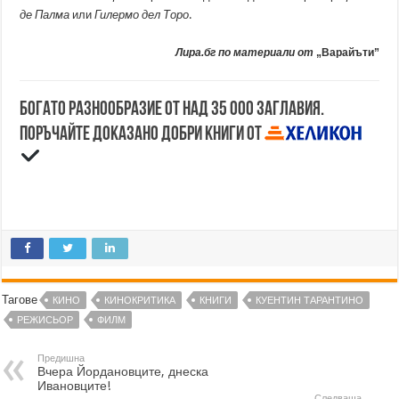
де Палма
или
Гилермо дел Торо
.
Лира.бг по материали от
„Варайъти”
Богато разнообразие от над 35 000 заглавия.
Поръчайте доказано добри книги от
Тагове
КИНО
КИНОКРИТИКА
КНИГИ
КУЕНТИН ТАРАНТИНО
РЕЖИСЬОР
ФИЛМ
Предишна
Вчера Йордановците, днеска
Ивановците!
Следваща