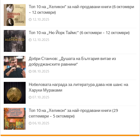
Топ 10 на „Хеликон” за най-продавани книги (6 октомври
– 12 октомври)
12.10.2025
Топ 10 на „Ню Йорк Таймс” (6 октомври – 12 октомври)
12.10.2025
Добри Станчов: „Душата на България витае из
добруджанските равнини“
08.10.2025
Нобеловата награда за литература дава нов шанс на
Харуки Мураками
07.10.2025
Топ 10 на „Хеликон” за най-продавани книги (29
септември – 5 октомври)
06.10.2025