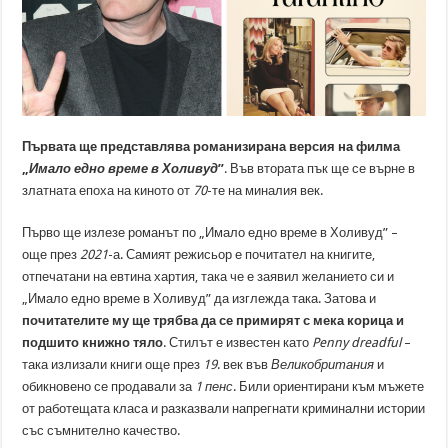
Първата ще представлява романизирана версия на филма
„
Имало едно време в Холивуд
”
. Във втората пък ще се върне в
златната епоха на киното от
70
-те на миналия век.
Първо ще излезе романът по „Имало едно време в Холивуд” –
още през
2021
-а. Самият режисьор е почитател на книгите,
отпечатани на евтина хартия, така че е заявил желанието си и
„Имало едно време в Холивуд” да изглежда така. Затова и
почитателите му ще трябва да се примирят с мека корица и
подшито книжно тяло
. Стилът е известен като
Penny dreadful
–
така излизали книги още през
19
. век във
Великобритания
и
обикновено се продавали за
1 пенс
. Били ориентирани към мъжете
от работещата класа и разказвали напрегнати криминални истории
със съмнително качество.