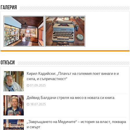
Галерия
Откъси
Кирил Кадийски: „Плачът на големия поет винаги е и
сила, и съпричастност“
01.09.2025
Дейвид Балдачи стреля на месо в новата си книга
18.07.2025
„Завръщането на Медичите“ – история за власт, поквара
и смърт