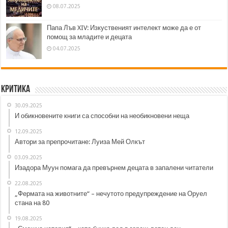
08.07.2025
Папа Лъв XIV: Изкуственият интелект може да е от
помощ за младите и децата
04.07.2025
Критика
30.09.2025
И обикновените книги са способни на необикновени неща
12.09.2025
Автори за препрочитане: Луиза Мей Олкът
03.09.2025
Изадора Муун помага да превърнем децата в запалени читатели
22.08.2025
„Фермата на животните“ – нечутото предупреждение на Оруел
стана на 80
19.08.2025