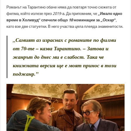
Романът на Тарантино обаче няма да повтаря точно сюжета от
филма, който излезе през
2019
-а. Да припомним, че
„Имало едно
време в Холивуд” спечели общо
10
номинации за „
Оскар
”
,
като взе две статуетки. В него участва цяла плеяда знаменитости.
„Самият аз израснах с романите по филми
от 70-те – казва Тарантино. – Затова и
жанрът до днес ми е слабост. Така че
книжната версия ще е моят принос в този
поджанр.”