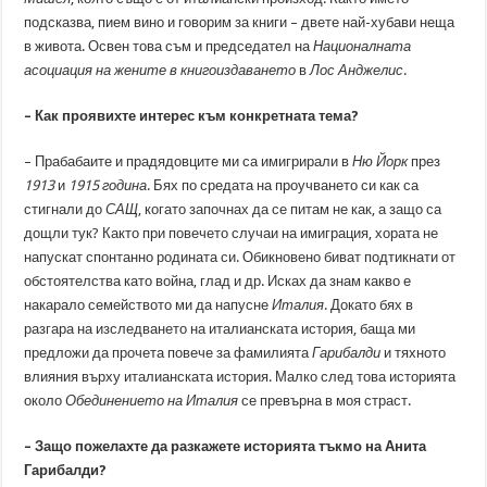
подсказва, пием вино и говорим за книги – двете най-хубави неща
в живота. Освен това съм и председател на
Националната
асоциация на жените в книгоиздаването
в
Лос Анджелис
.
– Как проявихте интерес към конкретната тема?
– Прабабаите и прадядовците ми са имигрирали в
Ню Йорк
през
1913
и
1915 година
. Бях по средата на проучването си как са
стигнали до
САЩ
, когато започнах да се питам не как, а защо са
дощли тук? Както при повечето случаи на имиграция, хората не
напускат спонтанно родината си. Обикновено биват подтикнати от
обстоятелства като война, глад и др. Исках да знам какво е
накарало семейството ми да напусне
Италия
. Докато бях в
разгара на изследването на италианската история, баща ми
предложи да прочета повече за фамилията
Гарибалди
и тяхното
влияния върху италианската история. Малко след това историята
около
Обединението на Италия
се превърна в моя страст.
– Защо пожелахте да разкажете историята тъкмо на Анита
Гарибалди?