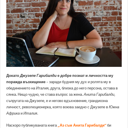
Докато
Джузепе Гарибалди
е добре познат и личността му
поражда възхищение
– заради будния му дух и ролята му в
обединението на Италия, друга, близка до него персона, остава в
сянка. Нищо чудно, че става въпрос за жена.
Анита Гарибалди
,
съпругата на Джузепе, е и негово вдъхновение, грандиозна
личност, революционерка, която воюва заедно с Джузепе в
Южна
Африка
и
Италия
.
Наскоро публикуваната книга
„Аз съм Анита Гарибалди“
би