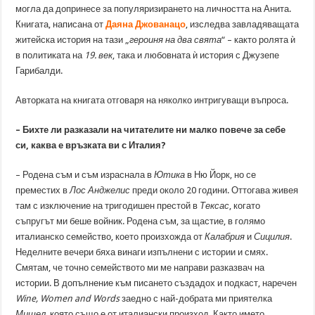
могла да допринесе за популяризирането на личността на Анита.
Книгата, написана от
Даяна Джованацо
, изследва завладяващата
житейска история на тази „
героиня на два свята
“ – както ролята ѝ
в политиката на
19. век
, така и любовната ѝ история с Джузепе
Гарибалди.
Авторката на книгата отговаря на няколко интригуващи въпроса.
– Бихте ли разказали на читателите ни малко повече за себе
си, каква е връзката ви с Италия?
– Родена съм и съм израснала в
Ютика
в Ню Йорк, но се
преместих в
Лос Анджелис
преди около 20 години. Оттогава живея
там с изключение на тригодишен престой в
Тексас
, когато
съпругът ми беше войник. Родена съм, за щастие, в голямо
италианско семейство, което произхожда от
Калабрия
и
Сицилия
.
Неделните вечери бяха винаги изпълнени с истории и смях.
Смятам, че точно семейството ми ме направи разказвач на
истории. В допълнение към писането създадох и подкаст, наречен
Wine, Women and Words
заедно с най-добрата ми приятелка
Мишел
, която също е от италиански произход. Както името