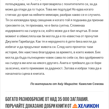
потвърждава, че Анита е преговаряла с похитителите си, за да
може да отиде да го търси. Това ме подлуди! Но едва когато
стигнах до края на нейните мемоари, разбрах какво се е случило.
Тя се изповядва пред свещеник и когато той я подканва да признае
греховете си, тя признава, че е била суетна. Споменаа
издирването на съпруга си, който може да е бил мъртъв. В онзи
момент е обмисляла как би могла да е по-известна от прочутия
Джузепе Гарибалди. Как тя и нероденото ѝ дете биха могли да
избягат и да продължат живота си. След като прочетох тази
история, бях наистина благодарна за времето, в което живея. Бих
могла да бъда пълноценен човек сама по себе си, без одобрението
на съпруга ми или на някого другиго. Анита е трябвало да се бори
за всичко, което приемаме за даденост. Затова и избрах това да е
началната сцена в книгата.
По материали от Italy Magazine:
Камелия Семова
Богато разнообразие от над 35 000 заглавия.
Поръчайте доказано добри книги от