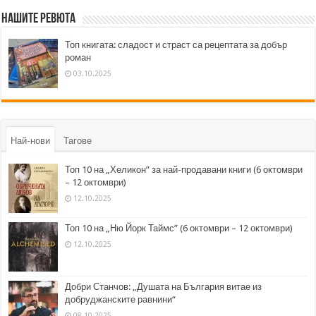
Нашите ревюта
Топ книгата: сладост и страст са рецептата за добър
роман
03.10.2025
Най-нови
Тагове
Топ 10 на „Хеликон” за най-продавани книги (6 октомври
– 12 октомври)
12.10.2025
Топ 10 на „Ню Йорк Таймс” (6 октомври – 12 октомври)
12.10.2025
Добри Станчов: „Душата на България витае из
добруджанските равнини“
08.10.2025