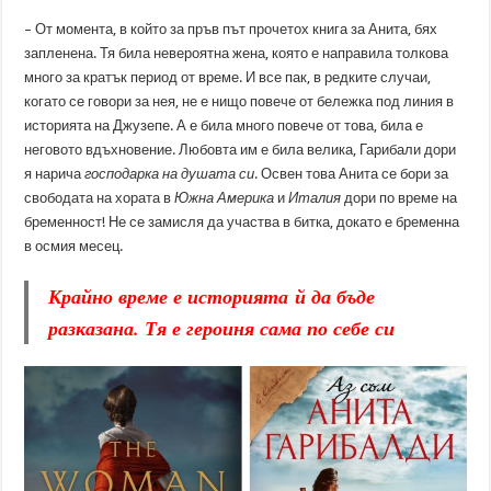
– От момента, в който за пръв път прочетох книга за Анита, бях
запленена. Тя била невероятна жена, която е направила толкова
много за кратък период от време. И все пак, в редките случаи,
когато се говори за нея, не е нищо повече от бележка под линия в
историята на Джузепе. А е била много повече от това, била е
неговото вдъхновение. Любовта им е била велика, Гарибали дори
я нарича
господарка на душата си
. Освен това Анита се бори за
свободата на хората в
Южна Америка
и
Италия
дори по време на
бременност! Не се замисля да участва в битка, докато е бременна
в осмия месец.
Крайно време е историята й да бъде
разказана. Тя е героиня сама по себе си