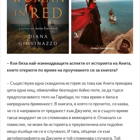
– Кои бяха най-изненадващите аспекти от историята на Анита,
които открихте по време на проучването си за книгата?
– Съществува една скандална история за това как Анита прекарва
цяла една нощ, обикаляйки безлюдно бойно поле, за да търси
предполагаемото тяло на Гарибади, по това време е била в
напреднала бременност. В книгата, в която го прочетох, се казва,
че го е направила от преданост към Джузепе, но в същото време
такъв инцидент не се споменава в мемоарите ѝ. Отначало си
помислих, че може бе историята е преувеличена или подобно
нещо въобще не се е случвало. И така, обърнах се към
автобиографията на Джузепе и той споменава случката. Той