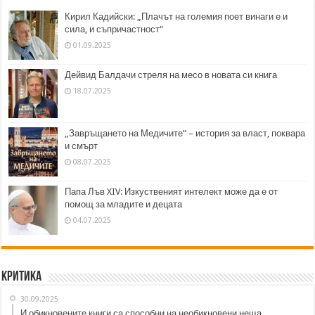
Кирил Кадийски: „Плачът на големия поет винаги е и
сила, и съпричастност“
01.09.2025
Дейвид Балдачи стреля на месо в новата си книга
18.07.2025
„Завръщането на Медичите“ – история за власт, поквара
и смърт
08.07.2025
Папа Лъв XIV: Изкуственият интелект може да е от
помощ за младите и децата
04.07.2025
Критика
30.09.2025
И обикновените книги са способни на необикновени неща