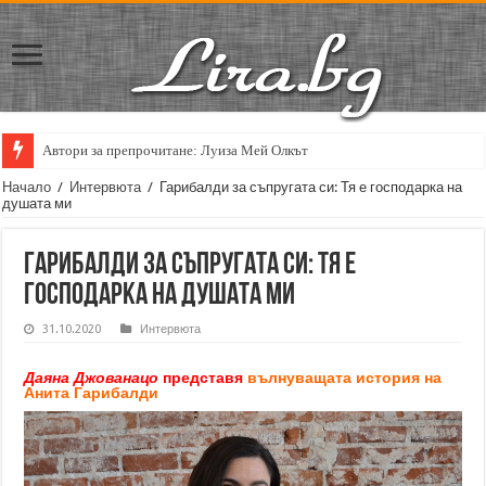
Автори за препрочитане: Луиза Мей Олкът
Кирил Кадийски: „Плачът на големия поет винаги е и сила, и съпричаст
Начало
/
Интервюта
/
Гарибалди за съпругата си: Тя е господарка на
душата ми
Гарибалди за съпругата си: Тя е
господарка на душата ми
31.10.2020
Интервюта
Даяна Джованацо
представя
вълнуващата история на
Анита Гарибалди