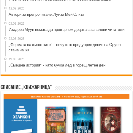
12.09.2025
Автори за препрочитане: Луиза Мей Олкът
03.09.2025
Изадора Муун помага да превърнем децата в запалени читатели
22.08.2025
„Фермата на животните“ – нечутото предупреждение на Оруел
стана на 80
19.08.2025
„Смешна история“ – като бучка лед в горещ летен ден
Списание „Книжарница“