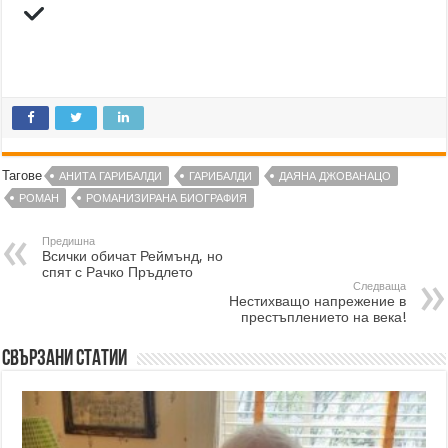
Тагове
АНИТА ГАРИБАЛДИ
ГАРИБАЛДИ
ДАЯНА ДЖОВАНАЦО
РОМАН
РОМАНИЗИРАНА БИОГРАФИЯ
Предишна
Всички обичат Реймънд, но
спят с Рачко Пръдлето
Следваща
Нестихващо напрежение в
престъплението на века!
Свързани статии