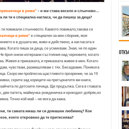
приказчици в рими”
– и ми става весело и слънчево…
 ли ти е специална нагласа, че да пишеш за деца?
а ти повикали слънчевото. Каквото повикало,такова се
казчици в рими“
е специален за мен сборник, моя
нието е в душата ми, живо и действено, а нагласата е
ва. Когато пиша за деца, се усмихвам. Зная, че по един
Откъ
Не броя онези изтерзани състояния над черновите, когато
а. Живея в приказката, и приказката живее в мен. Когато
ждам, чувствам, размишлявам с тях. Беседваме. Понякога
ца. Скоро ми проблесна щастливото прозрение, че за 19
вки, скрити зад кориците на прегърнатите ми книги,
айчета по детските личица. Ще продължа. Сега в главата
, две патета, маймунка-рожденичка и крокодил-добряк,но
жка. Точно кой май – не мога да кажа.
отни, ти самата имаш ли си домашен любимец? Кое
кое, което откровено да те притеснява?