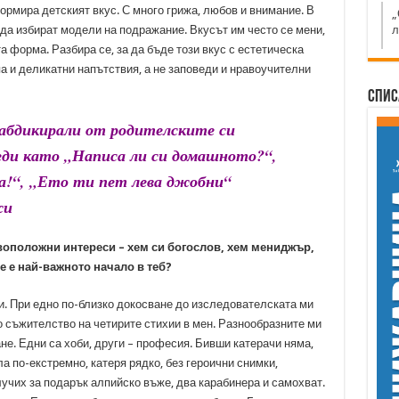
формира детският вкус. С много грижа, любов и внимание. В
„
л
 да избират модели на подражание. Вкусът им често се мени,
а форма. Разбира се, за да бъде този вкус с естетическа
па и деликатни напътствия, а не заповеди и нравоучителни
Спис
 абдикирали от родителските си
еди като „
Написа ли си домашното?
“,
а!
“, „
Ето ти пет лева джобни
“
жи
ивоположни интереси – хем си богослов, хем мениджър,
 е най-важното начало в теб?
и. При едно по-близко докосване до изследователската ми
 съжителство на четирите стихии в мен. Разнообразните ми
не. Едни са хоби, други – професия. Бивши катерачи няма,
а по-екстремно, катеря рядко, без героични снимки,
лучих за подарък алпийско въже, два карабинера и самохват.