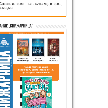
Смешна история“ – като бучка лед в горещ
етен ден
ание „Книжарница“