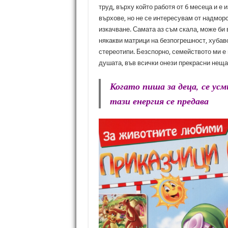
труд, върху който работя от 6 месеца и е
върхове, но не се интересувам от надморс
изкачване. Самата аз съм скала, може би 
някакви матрици на безпогрешност, хубаво 
стереотипи. Безспорно, семейството ми е 
душата, във всички онези прекрасни неща, 
Когато пиша за деца, се усм
тази енергия се предава