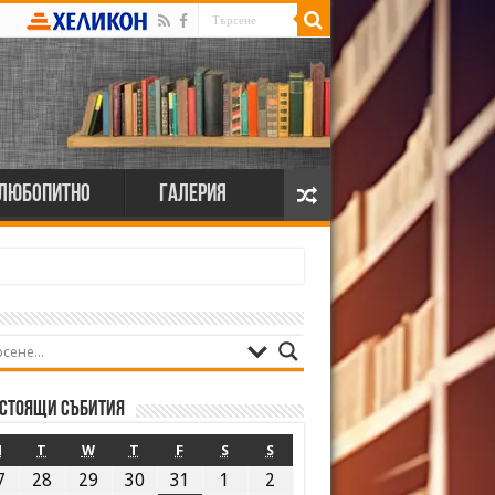
Любопитно
Галерия
стоящи събития
M
T
W
T
F
S
S
7
28
29
30
31
1
2