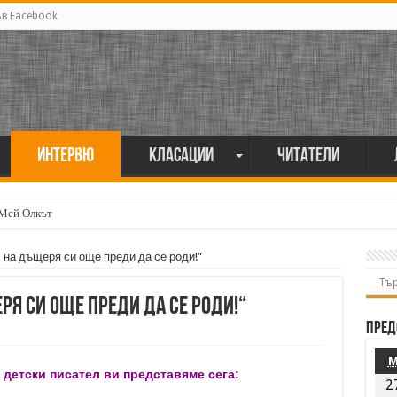
ъв Facebook
Интервю
Класации
Читатели
 Мей Олкът
мия поет винаги е и сила, и съпричастност“
 на дъщеря си още преди да се роди!“
ря си още преди да се роди!“
Пред
и детски писател ви представяме сега:
2