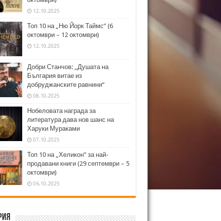
12.10.2025
Топ 10 на „Ню Йорк Таймс” (6
октомври – 12 октомври)
12.10.2025
Добри Станчов: „Душата на
България витае из
добруджанските равнини“
08.10.2025
Нобеловата награда за
литература дава нов шанс на
Харуки Мураками
07.10.2025
Топ 10 на „Хеликон” за най-
продавани книги (29 септември – 5
октомври)
06.10.2025
рия