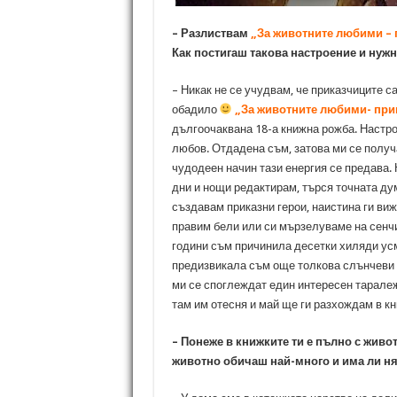
– Разлиствам
„За животните любими – 
Как постигаш такова настроение и нужна
– Никак не се учудвам, че приказчиците с
обадило
„За животните любими- при
дългоочаквана 18-а книжна рожба. Настрое
любов. Отдадена съм, затова ми се получа
чудодеен начин тази енергия се предава. 
дни и нощи редактирам, търся точната дум
създавам приказни герои, наистина ги ви
правим бели или си мързелуваме на сенчи
години съм причинила десетки хиляди усми
предизвикала съм още толкова слънчеви з
ми се споглеждат един интересен таралеж
там им отесня и май ще ги разхождам в кни
– Понеже в книжките ти е пълно с жив
животно обичаш най-много и има ли ня