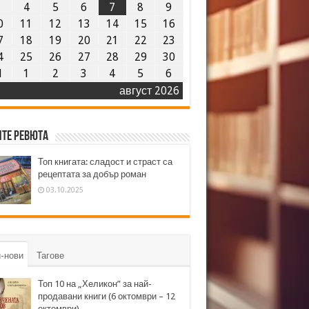
3
4
5
6
7
8
9
0
11
12
13
14
15
16
7
18
19
20
21
22
23
4
25
26
27
28
29
30
1
1
2
3
4
5
6
август 2026
те ревюта
Топ книгата: сладост и страст са
рецептата за добър роман
03.10.2025
-нови
Тагове
Топ 10 на „Хеликон” за най-
продавани книги (6 октомври – 12
октомври)