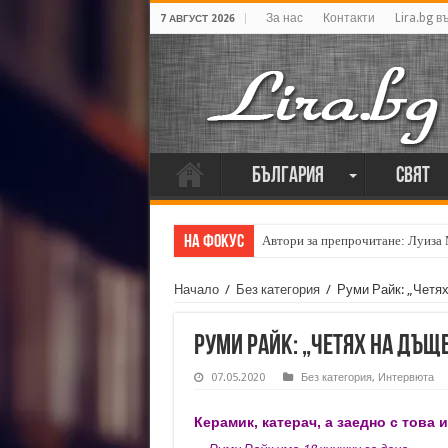
За нас
Контакти
Lira.bg в
7 АВГУСТ 2026
България
Свят
На фокус
Автори за препрочитане: Луиза
Кирил Кадийски: „Плачът на голе
Начало
/
Без категория
/
Руми Райк: „Четях
Руми Райк: „Четях на дъще
07.05.2020
Без категория
,
Интервюта
Керамик, катерач, а заедно с това 