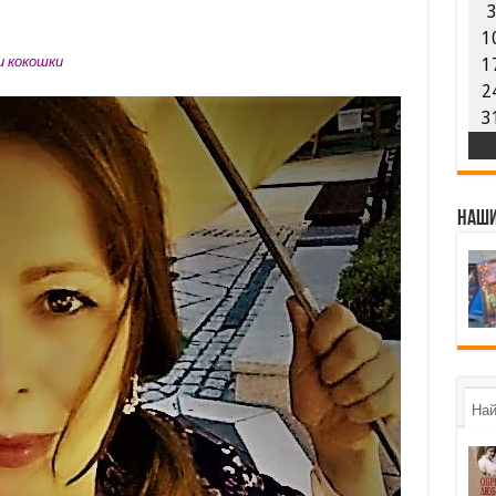
1
и кокошки
1
2
3
Наши
Най