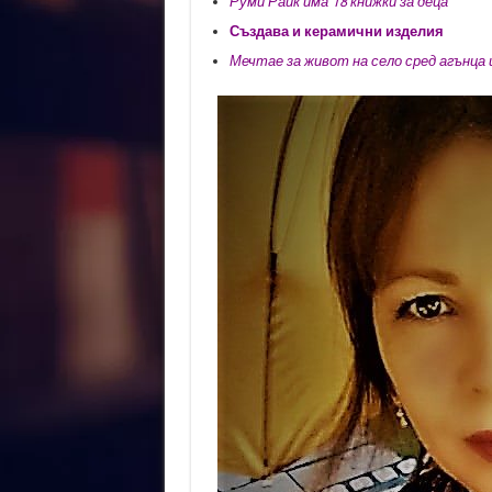
Руми Райк има 18 книжки за деца
Създава и керамични изделия
Мечтае за живот на село сред агънца 