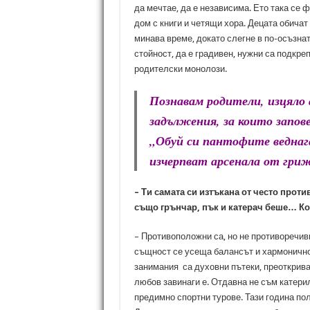
да мечтае, да е независима. Ето така се 
дом с книги и четящи хора. Децата обичат
минава време, докато слегне в по-осъзнат
стойност, да е градивен, нужни са подкре
родителски монолози.
Познавам родители, изцяло
задължения, за които запов
„
Обуй си пантофите веднаг
изчерпват арсенала от гри
– Ти самата си изтъкана от често прот
също грънчар, пък и катерач беше… Кое
– Противоположни са, но не противоречив
същност се усеща балансът и хармонично
занимания са духовни пътеки, преоткрива
любов завинаги е. Отдавна не съм катерил
предимно спортни турове. Тази година по