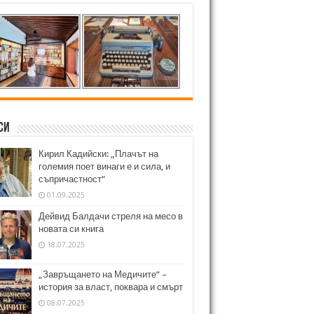
си
Кирил Кадийски: „Плачът на
големия поет винаги е и сила, и
съпричастност“
01.09.2025
Дейвид Балдачи стреля на месо в
новата си книга
18.07.2025
„Завръщането на Медичите“ –
история за власт, поквара и смърт
08.07.2025