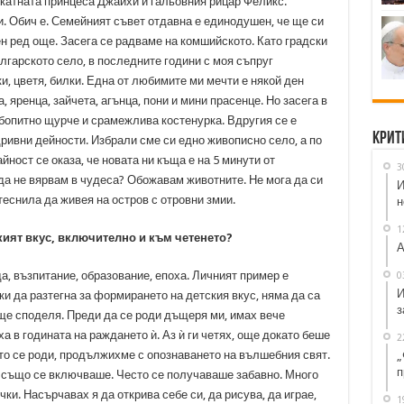
икатната принцеса Джайхи и гальовния рицар Феликс.
и. Обич е. Семейният съвет отдавна е единодушен, че ще си
вен ред още. Засега се радваме на комшийското. Като градски
лгарското село, в последните години с моя съпруг
, цветя, билки. Една от любимите ми мечти е някой ден
, яренца, зайчета, агънца, пони и мини прасенце. Но засега в
бопитно щурче и срамежлива костенурка. Вдругия се е
Крит
ривни дейности. Избрали сме си едно живописно село, а по
йност се оказа, че новата ни къща е на 5 минути от
3
 да не вярвам в чудеса? Обожавам животните. Не мога да си
И
теснила да живея на остров с отровни змии.
н
1
кият вкус, включително и към четенето?
А
да, възпитание, образование, епоха. Личният пример е
0
И
и да разтегна за формирането на детския вкус, няма да са
з
ще споделя. Преди да се роди дъщеря ми, имах вече
ха в годината на раждането ѝ. Аз ѝ ги четях, още докато беше
2
ато се роди, продължихме с опознаването на вълшебния свят.
„
п
я също се включваше. Често се получаваше забавно. Много
ки. Насърчавах я да открива себе си, да рисува, да играе,
1