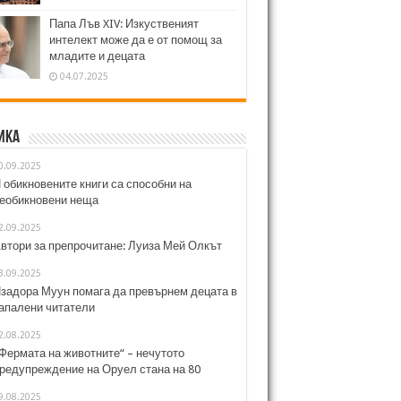
Папа Лъв XIV: Изкуственият
интелект може да е от помощ за
младите и децата
04.07.2025
ика
0.09.2025
 обикновените книги са способни на
еобикновени неща
2.09.2025
втори за препрочитане: Луиза Мей Олкът
3.09.2025
задора Муун помага да превърнем децата в
апалени читатели
2.08.2025
Фермата на животните“ – нечутото
редупреждение на Оруел стана на 80
9.08.2025