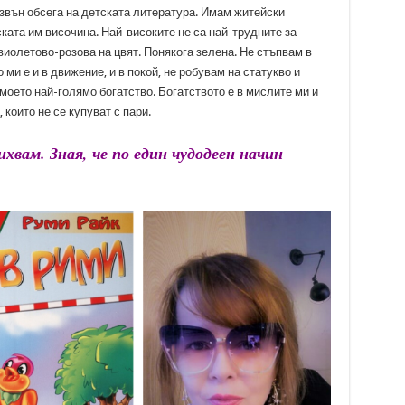
 извън обсега на детската литература. Имам житейски
ката им височина. Най-високите не са най-трудните за
виолетово-розова на цвят. Понякога зелена. Не стъпвам в
ми е и в движение, и в покой, не робувам на статукво и
моето най-голямо богатство. Богатството е в мислите ми и
които не се купуват с пари.
ихвам. Зная, че по един чудодеен начин