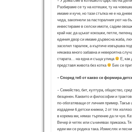
– У дома сме в котешкото царство на дел
Разбираме се ту на котешки, ту на човешк
имаме и куче, но тази стъпка не е на дне
чеда, закопнели за пасторалния уют на бъ
инвестираме в селски имоти, садим овошки
край нас да щъкат кокошки, петле, пиленца
единия двор си имаме дървесна жаба, лю
заселил таралеж, а къртиче извършва под
някаква много забавна и невероятна случа
старата… на една и съща улица
Е, как
представя живота без котка
Бих се при
– Според теб от какво се формира детс
– Семейство, бит, култура, общество, сре
безценен. Каквито и философии и трактовк
по-обогатяващи от личния пример. Такъв 
издадени 6 детски книжки, 2 от тях излязо
в корема ми, нямах търпение да ги чуе. К
Вечер ѝ четях или съчинявах приказка. Т
идеи ми се родиха така. Измислях и песнич