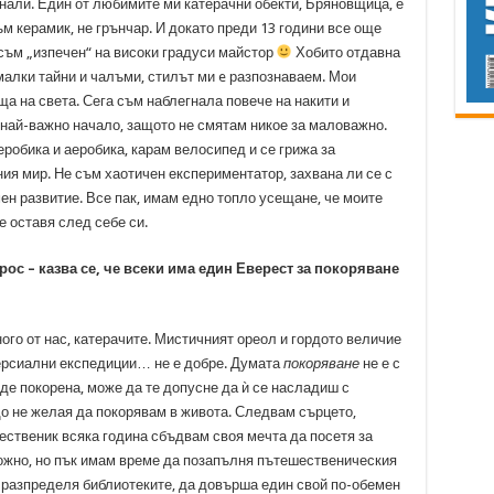
нали. Един от любимите ми катерачни обекти, Бряновщица, е
м керамик, не грънчар. И докато преди 13 години все още
 съм „изпечен“ на високи градуси майстор
Хобито отдавна
малки тайни и чалъми, стилът ми e разпознаваем. Мои
а на света. Сега съм наблегнала повече на накити и
 най-важно начало, защото не смятам никое за маловажно.
робика и аеробика, карам велосипед и се грижа за
ия мир. Не съм хаотичен експериментатор, захвана ли се с
н развитие. Все пак, имам едно топло усещане, че моите
е оставя след себе си.
с – казва се, че всеки има един Еверест за покоряване
ого от нас, катерачите. Мистичният ореол и гордото величие
омерсиални експедиции… не е добре. Думата
покоряване
не е с
де покорена, може да те допусне да ѝ се насладиш с
що не желая да покорявам в живота. Следвам сърцето,
шественик всяка година сбъдвам своя мечта да посетя за
ложно, но пък имам време да позапълня пътешественическия
си разпределя библиотеките, да довърша един свой по-обемен