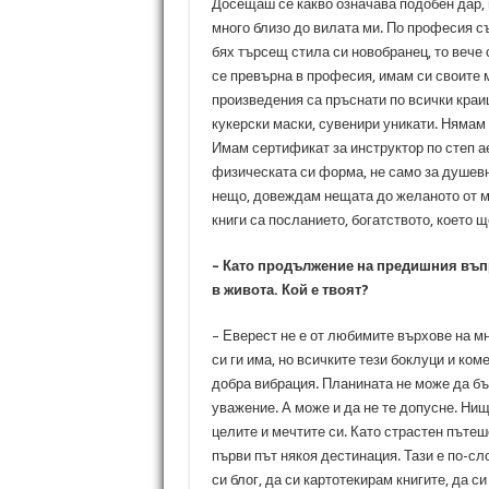
Досещаш се какво означава подобен дар, 
много близо до вилата ми. По професия съ
бях търсещ стила си новобранец, то вече
се превърна в професия, имам си своите 
произведения са пръснати по всички краищ
кукерски маски, сувенири уникати. Нямам
Имам сертификат за инструктор по степ ае
физическата си форма, не само за душевн
нещо, довеждам нещата до желаното от ме
книги са посланието, богатството, което щ
– Като продължение на предишния въпро
в живота. Кой е твоят?
– Еверест не е от любимите върхове на мн
си ги има, но всичките тези боклуци и к
добра вибрация. Планината не може да бъ
уважение. А може и да не те допусне. Ни
целите и мечтите си. Като страстен пъте
първи път някоя дестинация. Тази е по-с
си блог, да си картотекирам книгите, да 