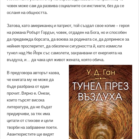
човек може сам да развива социалните си инстинкти, без да се
осланя на общността.
Затова, като американец и патриот, той създал свое копие – героя
на романа Робърт Гордън, човек, отдаден на Бога, но и способен
да предвижда борсата, да воюва за родината си, да допринесе за
нейния просперитет, да обезпечи сигурността й, като измисли
тунел над Ню Йорк със самолети, захранвани от енергията на
въздуха, и… да чака цял живот жената, която обича.
В предговора авторът казва,
че книгата му не може да
бъде разбрана от един
прочит. Вярно е. Онези,
които търсят висока
литература, да не бъдат
придирчиви, за тях има
цитати от стихове и цели
творби на забравени поети.
Авантюристите ще видят