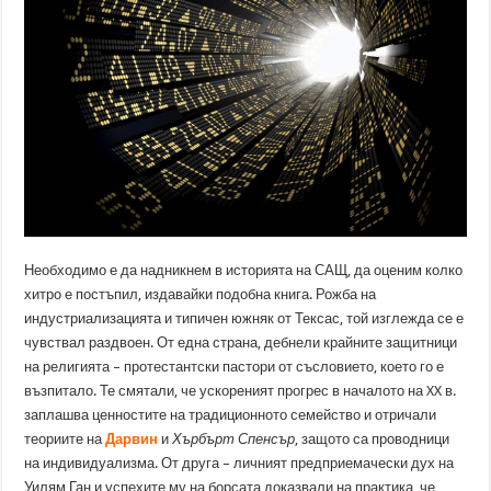
Необходимо е да надникнем в историята на САЩ, да оценим колко
хитро е постъпил, издавайки подобна книга. Рожба на
индустриализацията и типичен южняк от Тексас, той изглежда се е
чувствал раздвоен. От една страна, дебнели крайните защитници
на религията – протестантски пастори от съсловието, което го е
възпитало. Те смятали, че ускореният прогрес в началото на XX в.
заплашва ценностите на традиционното семейство и отричали
теориите на
Дарвин
и
Хърбърт Спенсър
, защото са проводници
на индивидуализма. От друга – личният предприемачески дух на
Уилям Ган и успехите му на борсата доказвали на практика, че