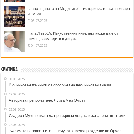
„Завръщането на Медичите“ – история за власт, поквара
и смърт
08.07.2025
Папа Лъв XIV: Изкуственият интелект може да е от
помощ за младите и децата
04.07.2025
Критика
30.09.2025
И обикновените книги са способни на необикновени неща
12.09.2025
Автори за препрочитане: Луиза Мей Олкът
03.09.2025
Изадора Муун помага да превърнем децата в запалени читатели
22.08.2025
„Фермата на животните“ – нечутото предупреждение на Оруел