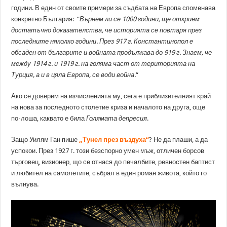
години. В един от своите примери за съдбата на Европа споменава
конкретно България: “
Върнем ли се 1000 години, ще открием
достатъчно доказателства, че историята се повтаря през
последните няколко години. През 917 г. Константинопол е
обсаден от българите и войната продължава до 919 г. Знаем, че
между 1914 г. и 1919 г. на голяма част от територията на
Турция, а и в цяла Европа, се води война.
“
Ако се доверим на изчисленията му, сега е приблизителният край
на нова за последното столетие криза и началото на друга, още
по-лоша, каквато е била
Голямата депресия
.
Защо Уилям Ган пише
„Тунел през въздуха“
? Не да плаши, а да
успокои. През 1927 г. този безспорно умен мъж, отличен борсов
търговец, визионер, що се отнася до печалбите, ревностен баптист
и любител на самолетите, събрал в един роман живота, който го
вълнува.