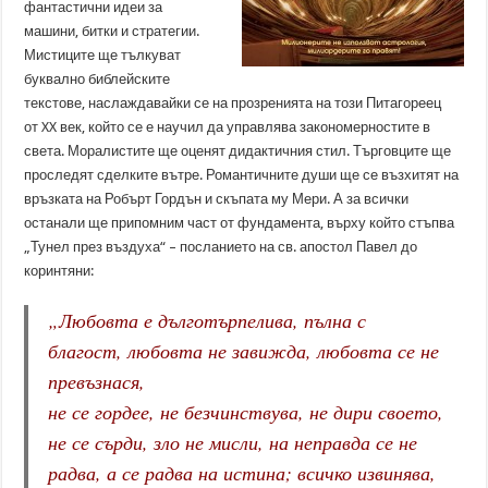
фантастични идеи за
машини, битки и стратегии.
Мистиците ще тълкуват
буквално библейските
текстове, наслаждавайки се на прозренията на този Питагореец
от XX век, който се е научил да управлява закономерностите в
света. Моралистите ще оценят дидактичния стил. Търговците ще
проследят сделките вътре. Романтичните души ще се възхитят на
връзката на Робърт Гордън и скъпата му Мери. А за всички
останали ще припомним част от фундамента, върху който стъпва
„Тунел през въздуха“ – посланието на св. апостол Павел до
коринтяни:
„
Любовта е дълготърпелива, пълна с
благост, любовта не завижда, любовта се не
превъзнася,
не се гордее, не безчинствува, не дири своето,
не се сърди, зло не мисли, на неправда се не
радва, а се радва на истина; всичко извинява,