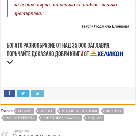
на всичко вярва, на всичко се надява, всичко
претърпява.
“
Текст
Людмила Еленкова
Богато разнообразие от над 35 000 заглавия.
Поръчайте доказано добри книги от
Тагове
БИБЛИЯ
БИЗНЕС
ЛЮДМИЛА ЕЛЕНКОВА
МИСТИКА
НАШИТЕ РЕВЮТА
ТУНЕЛ ПРЕЗ ВЪЗДУХА
У. Д. ГАН
Предишна
Старите книги са важни,