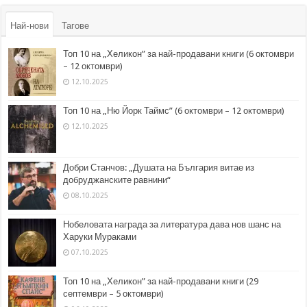
Най-нови
Тагове
Топ 10 на „Хеликон” за най-продавани книги (6 октомври
– 12 октомври)
12.10.2025
Топ 10 на „Ню Йорк Таймс” (6 октомври – 12 октомври)
12.10.2025
Добри Станчов: „Душата на България витае из
добруджанските равнини“
08.10.2025
Нобеловата награда за литература дава нов шанс на
Харуки Мураками
07.10.2025
Топ 10 на „Хеликон” за най-продавани книги (29
септември – 5 октомври)