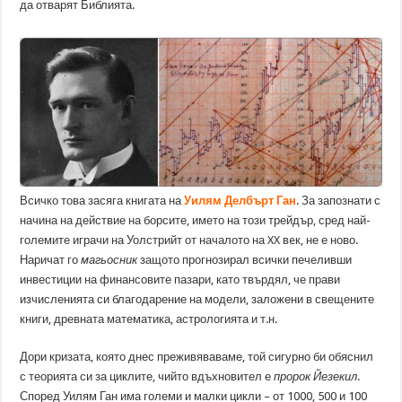
да отварят Библията.
Всичко това засяга книгата на
Уилям Делбърт Ган
. За запознати с
начина на действие на борсите, името на този трейдър, сред най-
големите играчи на Уолстрийт от началото на XX вeк, не е ново.
Наричат го
магьосник
защото прогнозирал всички печеливши
инвестиции на финансовите пазари, като твърдял, че прави
изчисленията си благодарение на модели, заложени в свещените
книги, древната математика, астрологията и т.н.
Дори кризата, която днес преживяваваме, той сигурно би обяснил
с теорията си за циклите, чийто вдъхновител е
пророк Йезекил
.
Според Уилям Ган има големи и малки цикли – от 1000, 500 и 100