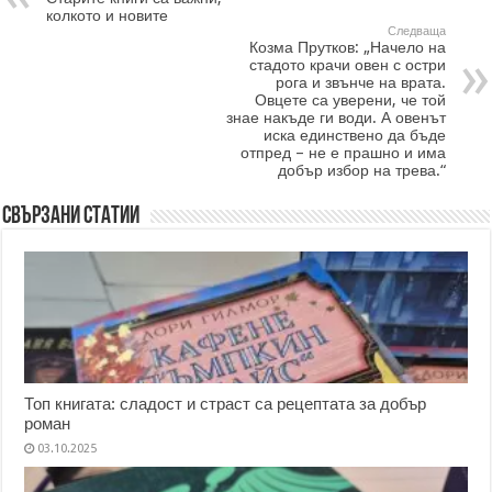
колкото и новите
Следваща
Козма Прутков: „Начело на
стадото крачи овен с остри
рога и звънче на врата.
Овцете са уверени, че той
знае накъде ги води. А овенът
иска единствено да бъде
отпред – не е прашно и има
добър избор на трева.“
Свързани статии
Топ книгата: сладост и страст са рецептата за добър
роман
03.10.2025