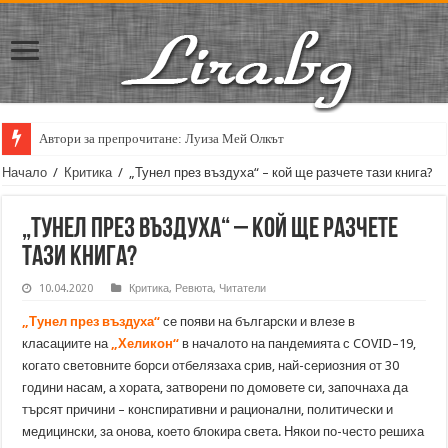
Автори за препрочитане: Луиза Мей Олкът
Кирил Кадийски: „Плачът на големия поет винаги е и сила, и съпричаст
Начало
/
Критика
/
„Тунел през въздуха“ – кой ще разчете тази книга?
„Тунел през въздуха“ – кой ще разчете
тази книга?
10.04.2020
Критика
,
Ревюта
,
Читатели
„Тунел през въздуха“
се появи на български и влезе в
класациите на
„Хеликон“
в началото на пандемията с COVID–19,
когато световните борси отбелязаха срив, най-сериозния от 30
години насам, а хората, затворени по домовете си, започнаха да
търсят причини – конспиративни и рационални, политически и
медицински, за онова, което блокира света. Някои по-често решиха