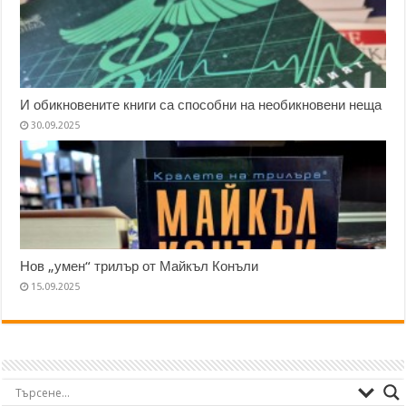
И обикновените книги са способни на необикновени неща
30.09.2025
Нов „умен“ трилър от Майкъл Конъли
15.09.2025