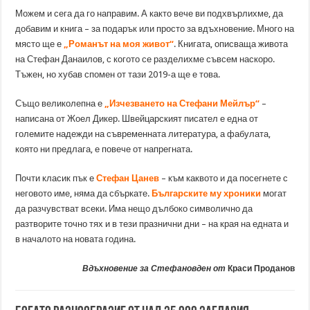
Можем и сега да го направим. А както вече ви подхвърлихме, да
добавим и книга – за подарък или просто за вдъхновение. Много на
място ще е
„Романът на моя живот“
. Книгата, описваща живота
на Стефан Данаилов, с когото се разделихме съвсем наскоро.
Тъжен, но хубав спомен от тази 2019-а ще е това.
Също великолепна е
„Изчезването на Стефани Мейлър“
–
написана от Жоел Дикер. Швейцарският писател е една от
големите надежди на съвременната литература, а фабулата,
която ни предлага, е повече от напрегната.
Почти класик пък е
Стефан Цанев
– към каквото и да посегнете с
неговото име, няма да сбъркате.
Българските му хроники
могат
да разчувстват всеки. Има нещо дълбоко символично да
разтворите точно тях и в тези празнични дни – на края на едната и
в началото на новата година.
Вдъхновение за Стефановден от
Краси Проданов