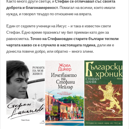
Както много други светци, и
Стефан се отличавал със своята
доброта и благонамереност
. Помагал на всички, които имали
нужда, и говорел твърдо по отношение на вярата.
Един от седемте ученици на Иисус – и така е известен свети
Стефан. Едно време празникът му бил приеман като ден за
равносметка.
Точно на Стефановден старите българи теглели
чертата какво се е случило в настоящата година
, дали им е
донесла повече добро, или обратно – много злини.