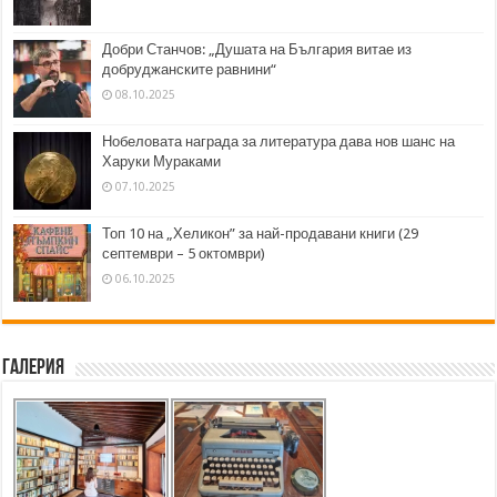
Добри Станчов: „Душата на България витае из
добруджанските равнини“
08.10.2025
Нобеловата награда за литература дава нов шанс на
Харуки Мураками
07.10.2025
Топ 10 на „Хеликон” за най-продавани книги (29
септември – 5 октомври)
06.10.2025
Галерия