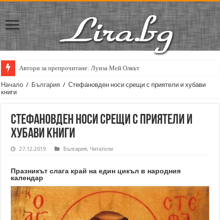
Автори за препрочитане: Луиза Мей Олкът
Кирил Кадийски: „Плачът на големия поет винаги е и сила, и съпричаст
Начало
/
България
/
Стефановден носи срещи с приятели и хубави
книги
Стефановден носи срещи с приятели и
хубави книги
27.12.2019
България
,
Читатели
Празникът слага край на един цикъл в народния
календар