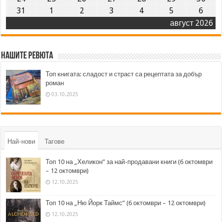
31
1
2
3
4
5
6
август 2026
Нашите ревюта
Топ книгата: сладост и страст са рецептата за добър
роман
03.10.2025
Най-нови
Тагове
Топ 10 на „Хеликон” за най-продавани книги (6 октомври
– 12 октомври)
12.10.2025
Топ 10 на „Ню Йорк Таймс” (6 октомври – 12 октомври)
12.10.2025