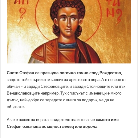
Свети Стефан се празнува логично точно след Рождество
,
защото той е първият мъченик за христовата вяра. А е повече от
обичан – и заради Стефановците, и заради Стояновците или пък
Венциславовците например. Тук списъкът с именници е много
дълъг, най-добре се заредете с книга за подарък, че да не
сбъркате!
А че е важен за вярата, свидетелства и това, че
самото име
Стефан означава всъщност
венец
или
корона
.