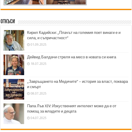
Откъси
Кирил Кадийски: „Плачът на големия поет винаги е и
сила, и съпричастност“
01.09.2025
Дейвид Балдачи стреля на месо в новата си книга
18.07.2025
„Завръщането на Медичите“ – история за власт, поквара
и смърт
08.07.2025
Папа Лъв XIV: Изкуственият интелект може да е от
помощ за младите и децата
04.07.2025