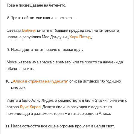
Това е посвещаване на четенето.
Трите най-четени книги в света са …
Светата
Библия
, цитати от бившия председател на Китайската
народна република Мао Дзъдун и „
Хари Потър
„.
Исландците четат повече от всеки друг.
Може би това има връзка с времето, или те просто са научени да
обичат книгите.
„
Алиса в страната на чудесата
“ описва истинско 10-годишно
момиче.
Името ù било Алис Лидел, а семейството ù били близки приятели с
автора
Луис Карол
. Докато били на разходка с лодка, тя го
помолила да ù разкаже история − и така се родила Алиса.
Неграмотността все още е огромен проблем в целия свят.