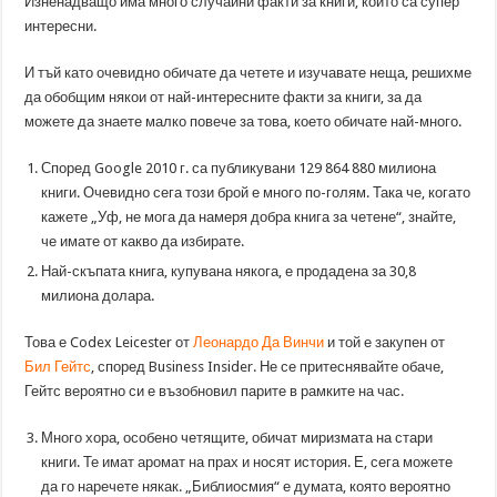
Изненадващо има много случайни факти за книги, които са супер
интересни.
И тъй като очевидно обичате да четете и изучавате неща, решихме
да обобщим някои от най-интересните факти за книги, за да
можете да знаете малко повече за това, което обичате най-много.
Според Google 2010 г. са публикувани 129 864 880 милиона
книги. Очевидно сега този брой е много по-голям. Така че, когато
кажете „Уф, не мога да намеря добра книга за четене“, знайте,
че имате от какво да избирате.
Най-скъпата книга, купувана някога, е продадена за 30,8
милиона долара.
Това е Codex Leicester от
Леонардо Да Винчи
и той е закупен от
Бил Гейтс
, според Business Insider. Не се притеснявайте обаче,
Гейтс вероятно си е възобновил парите в рамките на час.
Много хора, особено четящите, обичат миризмата на стари
книги. Те имат аромат на прах и носят история. Е, сега можете
да го наречете някак. „Библиосмия“ е думата, която вероятно