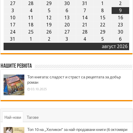
27
28
29
30
31
1
2
3
4
5
6
7
8
9
10
11
12
13
14
15
16
17
18
19
20
21
22
23
24
25
26
27
28
29
30
31
1
2
3
4
5
6
август 2026
Нашите ревюта
Топ книгата: сладост и страст са рецептата за добър
роман
03.10.2025
Най-нови
Тагове
Топ 10 на „Хеликон” за най-продавани книги (6 октомври