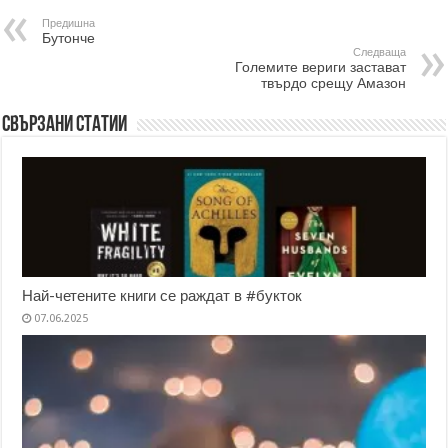
Предишна
Бутонче
Следваща
Големите вериги застават
твърдо срещу Амазон
Свързани статии
Най-четените книги се раждат в #букток
07.06.2025