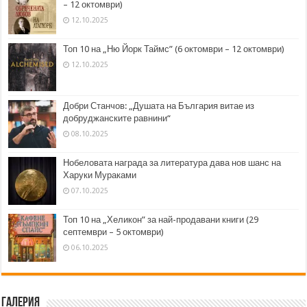
– 12 октомври)
12.10.2025
Топ 10 на „Ню Йорк Таймс” (6 октомври – 12 октомври)
12.10.2025
Добри Станчов: „Душата на България витае из
добруджанските равнини“
08.10.2025
Нобеловата награда за литература дава нов шанс на
Харуки Мураками
07.10.2025
Топ 10 на „Хеликон” за най-продавани книги (29
септември – 5 октомври)
06.10.2025
Галерия