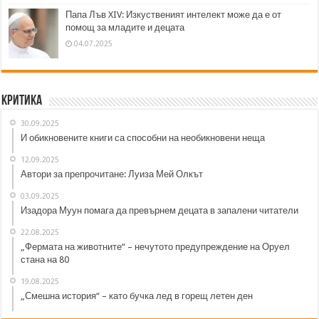
Папа Лъв XIV: Изкуственият интелект може да е от
помощ за младите и децата
04.07.2025
Критика
30.09.2025
И обикновените книги са способни на необикновени неща
12.09.2025
Автори за препрочитане: Луиза Мей Олкът
03.09.2025
Изадора Муун помага да превърнем децата в запалени читатели
22.08.2025
„Фермата на животните“ – нечутото предупреждение на Оруел
стана на 80
19.08.2025
„Смешна история“ – като бучка лед в горещ летен ден