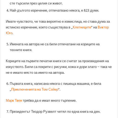
сте търсили през целия си живот.
Най-дългото изречение, отпечатвано някога, е 823 думи.
Имате чувството, че това вероятно е измислица, но става дума за
истинско изречение, което съществува в „
Клетниците
“ на
Виктор
Юго
.
Имената на автора не са били отпечатани на кориците на
техните книги.
Кориците на първите печатни книги се считат за произведения на
изкуството. Били са покрити с рисунки, кожа и дори злато − така че
не е имало място за името на автора.
Първата книга, написана някога с пишеща машина, е била
„
Приключенията на Том Сойер
“.
Марк Твен
трябва да е имал много търпение.
Президентът Теодор Рузвелт четял по една книга на ден.