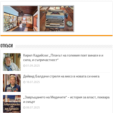
Откъси
Кирил Кадийски: „Плачът на големия поет винаги е и
сила, и съпричастност“
01.09.2025
Дейвид Балдачи стреля на месо в новата си книга
18.07.2025
„Завръщането на Медичите“ – история за власт, поквара
и смърт
08.07.2025