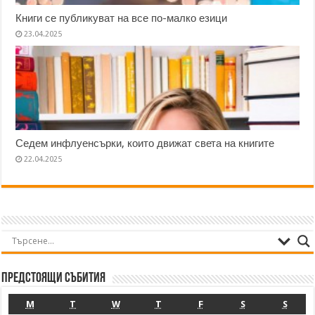
Книги се публикуват на все по-малко езици
23.04.2025
Седем инфлуенсърки, които движат света на книгите
22.04.2025
Предстоящи събития
M
T
W
T
F
S
S