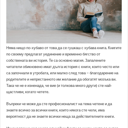
Няма нищо по-хубаво от това да се гушкаш с хубава книга. Книгите
по своему предлагат уединение и временно бягство от
собствената ви история. Те са основно магия. Запалените
читатели обикновено имат дълга история с книги, които често или
са започнали в утробата, или малко след това − благодарение на
родителите и непрестанното им желание да обогатят мозъка ви.
Така че не е изненада, че вие ​​(и толкова много други) сте най-
щастливи, когато четете.
Въпреки че може да сте професионалист на тема четене и да
знаете всичко за всички книги, които някога сте чели, има
вероятност да не знаете всички неща за действителните книги.