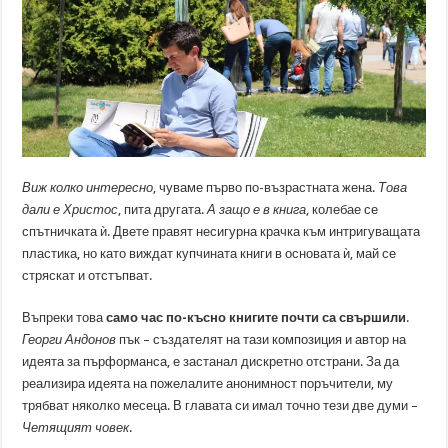
Виж колко интересно
, чуваме първо по-възрастната жена.
Това
дали е Христос
, пита другата.
А защо е в книга
, колебае се
спътничката ѝ. Двете правят несигурна крачка към интригуващата
пластика, но като виждат купчината книги в основата ѝ, май се
стряскат и отстъпват.
Въпреки това
само час по-късно книгите почти са свършили
.
Георги Андонов
пък – създателят на тази композиция и автор на
идеята за пърформанса, е застанал дискретно отстрани. За да
реализира идеята на пожелалите анонимност поръчители, му
трябват няколко месеца. В главата си имал точно тези две думи –
Четящият човек
.