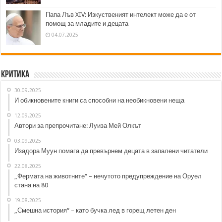
Папа Лъв XIV: Изкуственият интелект може да е от
помощ за младите и децата
04.07.2025
Критика
30.09.2025
И обикновените книги са способни на необикновени неща
12.09.2025
Автори за препрочитане: Луиза Мей Олкът
03.09.2025
Изадора Муун помага да превърнем децата в запалени читатели
22.08.2025
„Фермата на животните“ – нечутото предупреждение на Оруел
стана на 80
19.08.2025
„Смешна история“ – като бучка лед в горещ летен ден