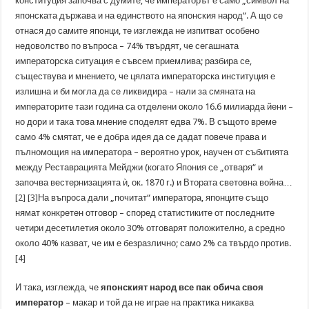
конституция започва с думите, че императорът е само „символ на
японската държава и на единството на японския народ“. А що се
отнася до самите японци, те изглежда не изпитват особено
недоволство по въпроса – 74% твърдят, че сегашната
императорска ситуация е съвсем приемлива; разбира се,
съществува и мнението, че цялата императорска институция е
излишна и би могла да се ликвидира – нали за смяната на
императорите тази година са отделени около 16.6 милиарда йени –
но дори и така това мнение споделят едва 7%. В същото време
само 4% смятат, че е добра идея да се дадат повече права и
пълномощия на императора – вероятно урок, научен от събитията
между Реставрацията Мейджи (когато Япония се „отваря“ и
започва вестернизацията ѝ, ок. 1870 г.) и Втората световна война…
[2]
[3]
На въпроса дали „почитат“ императора, японците също
нямат конкретен отговор – според статистиките от последните
четири десетилетия около 30% отговарят положително, а средно
около 40% казват, че им е безразлично; само 2% са твърдо против.
[4]
И така, изглежда, че
японският народ все пак обича своя
император
– макар и той да не играе на практика никаква