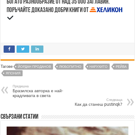
Богато разнообразие от над 35 000 заглавия.
Поръчайте доказано добри книги от
Тагове
ЙОРДАН ПРОДАНОВ
ЛЮБОПИТНО
НАРУХИТО
РЕЙВА
ЯПОНИЯ
Предишна
Бразилска авторка е най-
крадливата в света
Следваща
Как да станеш pustinqk?
Свързани статии