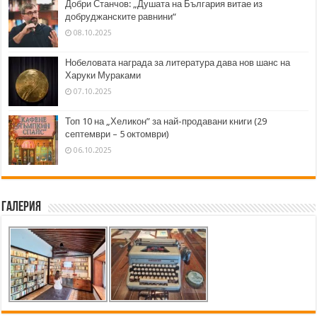
Добри Станчов: „Душата на България витае из
добруджанските равнини“
08.10.2025
Нобеловата награда за литература дава нов шанс на
Харуки Мураками
07.10.2025
Топ 10 на „Хеликон” за най-продавани книги (29
септември – 5 октомври)
06.10.2025
Галерия