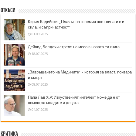
Откъси
Кирил Кадийски: „Плачът на големия поет винаги е и
сила, и съпричастност“
01.09.2025
Дейвид Балдачи стреля на месо в новата си книга
18.07.2025
„Завръщането на Медичите“ – история за власт, поквара
и смърт
08.07.2025
Папа Лъв XIV: Изкуственият интелект може да е от
помощ за младите и децата
04.07.2025
Критика