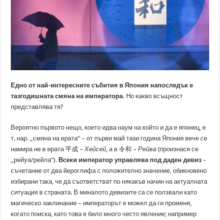
Едно от най-интересните събития в Япония напоследък е
тазгодишната смяна на императора.
Но какво всъщност
представлява тя?
Вероятно първото нещо, което идва наум на който и да е японец, е
т. нар. „смяна на ерата“ – от първи май тази година Япония вече се
намира не в ерата 平成 –
Хейсей
, а в 令和 –
Рейва
(произнася се
„рейуа/рейла“).
Всеки император управлява под даден девиз
–
съчетание от два йероглифа с положително значение, обикновено
избирани така, че да съответстват по някакъв начин на актуалната
ситуация в страната. В миналото девизите са се ползвали като
магическо заклинание – императорът е можел да ги променя,
когато поиска, като това е било много често явление; например