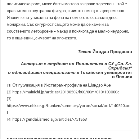
политическа роля, може би тъкмо това го прави харесван – той е
сравнително неутрална фигура, с чиято помощ същевременно
Япония е по-уникална на фона на немногото останали днес
монархии. Със сигурност същото може да се каже и за
собственото летоброене – макар и понякога да е малко неудобно,
то е още един „символ“ на японското.
Текст
Йордан Проданов
Авторът е студент по Японистика в СУ „Св. Кл.
Охридски“
и едногодишен специализант в
Токайския университет
в Япония
[1]
От публикация в Инстаграм-профила на Шиндзо Абе
[2]
https://mainichi.jp/articles/20190502/k00/00m/010/103000c
[3]
https://www.nhk.or.jp/bunken/summary/yoron/social/pdf/140520.pd
f
[4]
https://gendai.ismedia.jp/articles/-/51863