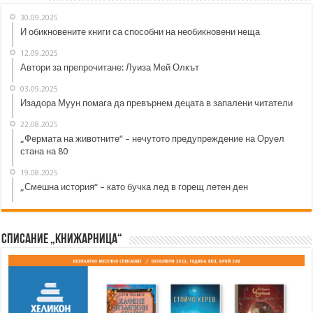
30.09.2025
И обикновените книги са способни на необикновени неща
12.09.2025
Автори за препрочитане: Луиза Мей Олкът
03.09.2025
Изадора Муун помага да превърнем децата в запалени читатели
22.08.2025
„Фермата на животните“ – нечутото предупреждение на Оруел
стана на 80
19.08.2025
„Смешна история“ – като бучка лед в горещ летен ден
Списание „Книжарница“