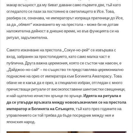
макар всъщност да му биват давани само първите две, тъй като
огледалото се пази за постоянно в светилището в Исе. Това,
разбира се, означава, че императорът изпраща пратеници до Исе,
за да „обявят“ изкачването му на престола – може би не дотам
наложителна дейност в днешно време, но във функцията си на
ритуал, задължителна.
Самото изкачване на престола „Сокуи-но-рей“ се извършва с
вход, забранен за простолюдието, като само малка част е
публична. Друга важна церемония, която се състои чак наесен, е
„Дайджоо-но-сай“ – по същество тя представлява церемониално
поднасяне на ориз от императора към Богинята Аматерасу. Това
обаче не е какъв да е ориз, а специално избран, отгледан с много
пречистващи ритуали от високопоставени шинтоистки свещеници,
и най-щателно изчистен зрънце по зрънце.
Идеята на ритуала е
да се утвърди връзката между нововъзкачилия се на престола
император и Богинята на Слънцето
, тъй като през годините на
управлението си той трябва да бъде посредник между нея и
японския народ.