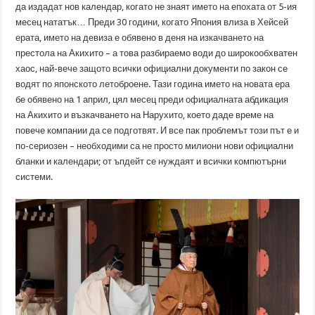
да издадат нов календар, когато не знаят името на епохата от 5-ия
месец нататък… Преди 30 години, когато Япония влиза в Хейсей
ерата, името на девиза е обявено в деня на изкачването на
престола на Акихито – а това разбираемо води до широкообхватен
хаос, най-вече защото всички официални документи по закон се
водят по японското летоброене. Тази година името на новата ера
бе обявено на 1 април, цял месец преди официалната абдикация
на Акихито и възкачването на Нарухито, което даде време на
повече компании да се подготвят. И все пак проблемът този път е и
по-сериозен – необходими са не просто милиони нови официални
бланки и календари; от ъпдейт се нуждаят и всички компютърни
системи.