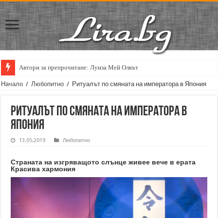
Кирил Кадийски: „Плачът на големия поет винаги е и сила, и съпричаст
Начало
/
Любопитно
/
Ритуалът по смяната на императора в Япония
Ритуалът по смяната на императора в
Япония
13.05.2019
Любопитно
Страната на изгряващото слънце живее вече в ерата
Красива хармония