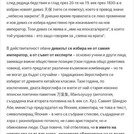
след редица бедствия и глад през 20-те на 19. век през 1830-а е
избран новият девиз 天保 (чете се
темпоу
), което в превод значи
„небесна закрила“. В днешно време правилата се леко променени
и нов девиз се избира единствено при изкачването на нов
император. Този девиз се явява и „име на епохата/ерата“, в която
той управлява – ето защо говорим за „смяна на ерата“.
В действителност обаче
девизът се избира не от самия
император, а от съвет от експерти
– основно учени и други лица,
заемащи важни обществени позиции (тази година общо деветима
човека), които предлагат различни възможни комбинации – но те
не могат да бъдат случайни – традиционно йероглифите се
избират от древните китайски класики. Тази година, по
изключение, двата йероглифа се взети от най-стария изконно
японски поетичен паметник 万葉集,
Ман‘ьоушуу
(антология,
създадена във втората половина на 8. век сл. Хр.). Самият Шиндзо
Абе, министър-председател на Япония, коментира, че това е текст,
символизиращ Япония – в него са събрани стихове, създадени от
хора с разнообразно потекло, не само аристократи, но и
обикновени люде. Още повече, той отбелязва, че
в името на
новата ера се въплъщава „красивото сближаване на сърцата