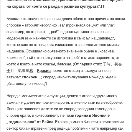
на хората, от което се ражда и развива културата“
.
[1]
Буквалното значение на новия девиз обаче стана причина за някои
спорове – вторият йероглиф „ва“ (произнася се „уа“ или “ла“)
значи мир, но първият – „рей“, е донякъде многозначен, а в
модерния език най-често се използва в смисъл на „заповед“,
което сякаш не отговаря за изискването за положителен смисъл
на девиза. Официално обявеното значение обаче е „красива
хармония“, тъй като тълкуването на „рей“ в стихотворението, от
което е взето, е като
красив, бляскав
. (От първия стих: 于時、初春
令
月、氣淑風
和
=
Красив
пролетен месец е, въздухът ясен,
вятърът
спокоен
…; според някои тълкувания може да бъде и
„благополучен месец“)
Наред с магическите си функции, девизът играе и друга много
важна – и далеч по-практична роля, а именно тази на летоброене.
Японците записват датите си не според западния календар, а
според ерата, в която живеят, т.е.
тази година в Япония е
„година първа“ от Рейва
. Ето защо много бизнеси в печатарския
сектор бяха изправени пред редица проблеми – като например как