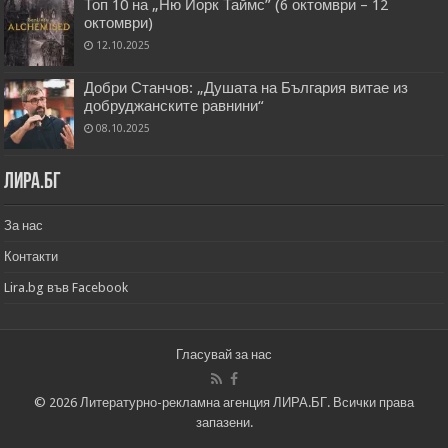
Топ 10 на „Ню Йорк Таймс” (6 октомври – 12
октомври)
12.10.2025
Добри Станчов: „Душата на България витае из
добруджанските равнини“
08.10.2025
Лира.бг
За нас
Контакти
Lira.bg във Facebook
Гласувай за нас
© 2026 Литературно-рекламна агенция ЛИРА.БГ. Всички права
запазени.