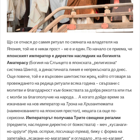
Що се отнася до самия ритуал по смяната на владетеля на
Япония, той не е никак прост – не е и един. По начало се приема, че
японският император е директен наследник на богинята
Аматерасу
(Богиня на Слънцето в японската „религиозна“
система Шинто), а династичната линия е непрекъсната до днес.
Още повече, той е и върховен шинтоистки жрец, който отговаря за
провеждането на редица ритуали всяка година – свързани с
молитви и благодарност към божествата за добра реколта или пък
с молби за благополучие на народа… А когато дойде време за
изкачване на нов император на
Трона на Хризантемата
(наименованието на японския престол), нещата са още по-
сериозни.
Императорът получава Трите свещени регалии
(предмети, наследени директно от божествата) – меч „кусанаги-
но-цуруги“ (букв.
острие, посичащо трева
), бижу с форма на
запетайка „ясакани-но-магатама“ и огледало „ята-но-кагами“,