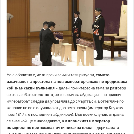
Но любопитно е, че въпреки всички тези ритуали,
самото
изкачване на престола на нов император сякаш не предизвика
кой знае какви вълнения
– далеч по-интересна тема за разговор
се оказа обстоятелството, че говорим за абдикация – по принцип
императорът следва да управлява до смъртта си, а оттегляне по
желание не се е случвало от два века насам (император Коукаку
през 1817 г. е последният абдикирал). Във всеки случай, отдавна
се знае кой ще е наследникът, а и
японският император
всъщност не притежава почти никаква власт
– дори самата