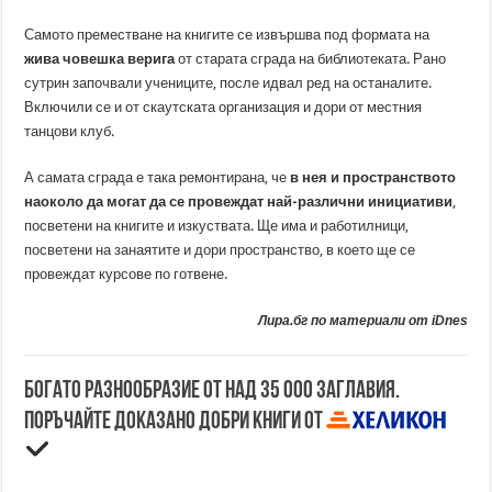
Самото преместване на книгите се извършва под формата на
жива човешка верига
от старата сграда на библиотеката. Рано
сутрин започвали учениците, после идвал ред на останалите.
Включили се и от скаутската организация и дори от местния
танцови клуб.
А самата сграда е така ремонтирана, че
в нея и пространството
наоколо да могат да се провеждат най-различни инициативи
,
посветени на книгите и изкуствата. Ще има и работилници,
посветени на занаятите и дори пространство, в което ще се
провеждат курсове по готвене.
Лира.бг по материали от
iDnes
Богато разнообразие от над 35 000 заглавия.
Поръчайте доказано добри книги от