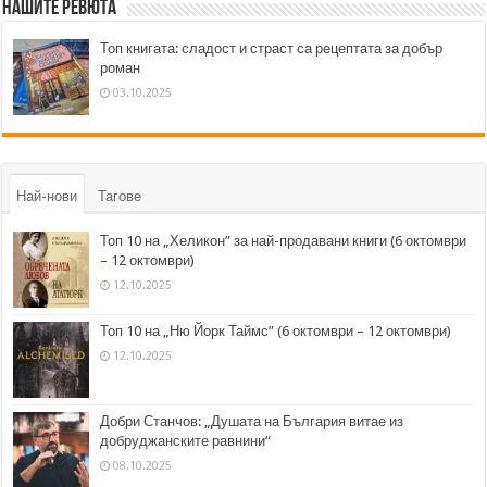
Нашите ревюта
Топ книгата: сладост и страст са рецептата за добър
роман
03.10.2025
Най-нови
Тагове
Топ 10 на „Хеликон” за най-продавани книги (6 октомври
– 12 октомври)
12.10.2025
Топ 10 на „Ню Йорк Таймс” (6 октомври – 12 октомври)
12.10.2025
Добри Станчов: „Душата на България витае из
добруджанските равнини“
08.10.2025