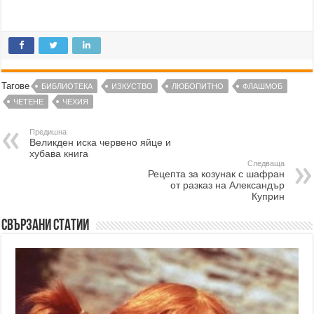
Тагове
БИБЛИОТЕКА
ИЗКУСТВО
ЛЮБОПИТНО
ФЛАШМОБ
ЧЕТЕНЕ
ЧЕХИЯ
Предишна
Великден иска червено яйце и
хубава книга
Следваща
Рецепта за козунак с шафран
от разказ на Александър
Куприн
Свързани статии