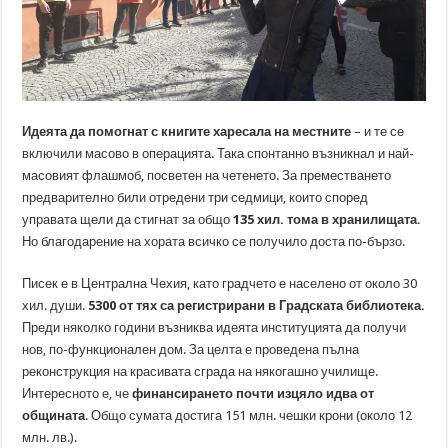
Идеята да помогнат с книгите харесала на местните
– и те се
включили масово в операцията. Така спонтанно възникнал и най-
масовият флашмоб, посветен на четенето. За преместването
предварително били отредени три седмици, които според
управата щели да стигнат за общо
135 хил. тома в хранилищата
.
Но благодарение на хората всичко се получило доста по-бързо.
Писек е в Централна Чехия, като градчето е населено от около 30
хил. души.
5300 от тях са регистрирани в Градската библиотека.
Преди няколко години възниква идеята институцията да получи
нов, по-функционален дом. За целта е проведена пълна
реконструкция на красивата сграда на някогашно училище.
Интересното е, че
финансирането почти изцяло идва от
общината
. Общо сумата достига 151 млн. чешки крони (около 12
млн. лв.).