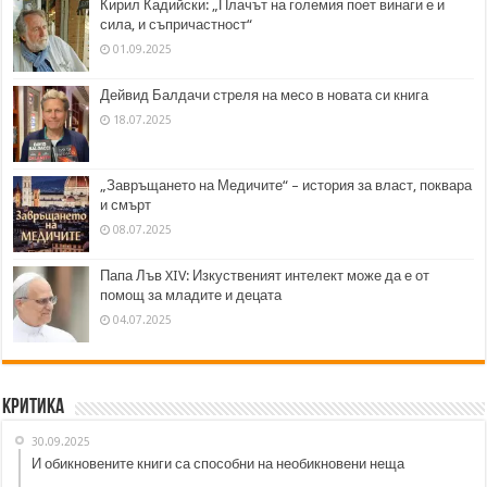
Кирил Кадийски: „Плачът на големия поет винаги е и
сила, и съпричастност“
01.09.2025
Дейвид Балдачи стреля на месо в новата си книга
18.07.2025
„Завръщането на Медичите“ – история за власт, поквара
и смърт
08.07.2025
Папа Лъв XIV: Изкуственият интелект може да е от
помощ за младите и децата
04.07.2025
Критика
30.09.2025
И обикновените книги са способни на необикновени неща