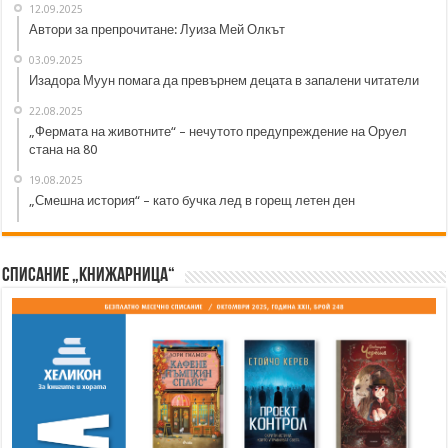
12.09.2025
Автори за препрочитане: Луиза Мей Олкът
03.09.2025
Изадора Муун помага да превърнем децата в запалени читатели
22.08.2025
„Фермата на животните“ – нечутото предупреждение на Оруел
стана на 80
19.08.2025
„Смешна история“ – като бучка лед в горещ летен ден
Списание „Книжарница“