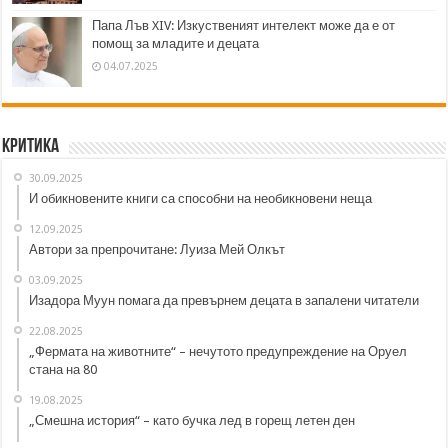
Папа Лъв XIV: Изкуственият интелект може да е от
помощ за младите и децата
04.07.2025
Критика
30.09.2025
И обикновените книги са способни на необикновени неща
12.09.2025
Автори за препрочитане: Луиза Мей Олкът
03.09.2025
Изадора Муун помага да превърнем децата в запалени читатели
22.08.2025
„Фермата на животните“ – нечутото предупреждение на Оруел
стана на 80
19.08.2025
„Смешна история“ – като бучка лед в горещ летен ден