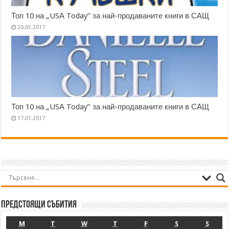
Топ 10 на „USА Today” за най-продаваните книги в САЩ
20.01.2017
Топ 10 на „USА Today” за най-продаваните книги в САЩ
17.01.2017
Предстоящи събития
M
T
W
T
F
S
S