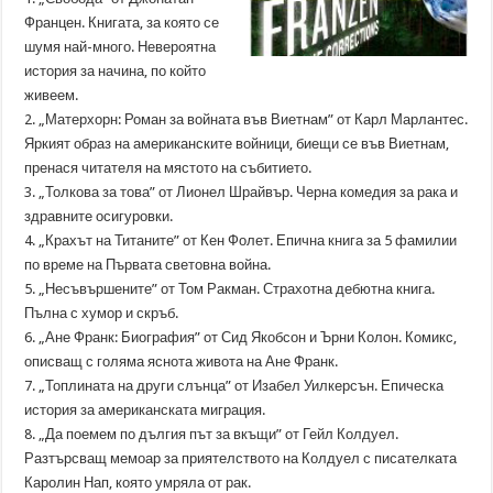
Францен. Книгата, за която се
шумя най-много. Невероятна
история за начина, по който
живеем.
2. „Матерхорн: Роман за войната във Виетнам” от Карл Марлантес.
Яркият образ на американските войници, биещи се във Виетнам,
пренася читателя на мястото на събитието.
3. „Толкова за това” от Лионел Шрайвър. Черна комедия за рака и
здравните осигуровки.
4. „Крахът на Титаните” от Кен Фолет. Епична книга за 5 фамилии
по време на Първата световна война.
5. „Несъвършените” от Том Ракман. Страхотна дебютна книга.
Пълна с хумор и скръб.
6. „Ане Франк: Биография” от Сид Якобсон и Ърни Колон. Комикс,
описващ с голяма яснота живота на Ане Франк.
7. „Топлината на други слънца” от Изабел Уилкерсън. Епическа
история за американската миграция.
8. „Да поемем по дългия път за вкъщи” от Гейл Колдуел.
Разтърсващ мемоар за приятелството на Колдуел с писателката
Каролин Нап, която умряла от рак.