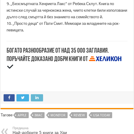
9. „Безсмъртната Хенриета Лакс” от Ребека Склут. Книга по
истински случай за чернокожа жена, чиито клетки били използвани
дълго след смъртта й без знанието на семейството й.
10. „Просто деца” от Пати Смит. Мемоари за младините на рок-
певицата.
Богато разнообразие от над 35 000 заглавия.
Поръчайте доказано добри книги от
Тагове
APPLE
IMAC
MONITOR
REVIEW
USA TODAY
Предишна
Най-добрите 5 книги за Уди