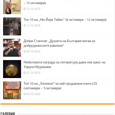
– 12 октомври)
12.10.2025
Топ 10 на „Ню Йорк Таймс” (6 октомври – 12 октомври)
12.10.2025
Добри Станчов: „Душата на България витае из
добруджанските равнини“
08.10.2025
Нобеловата награда за литература дава нов шанс на
Харуки Мураками
07.10.2025
Топ 10 на „Хеликон” за най-продавани книги (29
септември – 5 октомври)
06.10.2025
Галерия