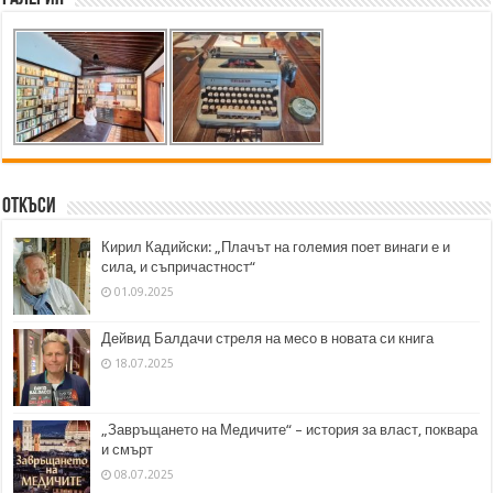
Откъси
Кирил Кадийски: „Плачът на големия поет винаги е и
сила, и съпричастност“
01.09.2025
Дейвид Балдачи стреля на месо в новата си книга
18.07.2025
„Завръщането на Медичите“ – история за власт, поквара
и смърт
08.07.2025