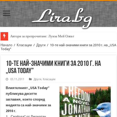
Автори за препрочитане: Луиза Мей Олкът
Начало
/
Класации
/
Други
/
10-те най-значими книги за 2010 г. на „USA
Today”
10-те най-значими книги за 2010 г. на
„USA Today”
03.11.2011
Други
,
Класации
Влиятелният „USA Today”
публикува десетте
заглавия, които според
медията са най-значими за
2010 г.
1. „Свобода” от Джонатан