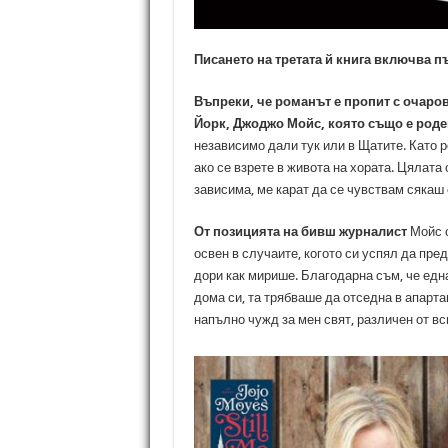
Писането на третата й книга включва п
Въпреки, че романът е пропит с очаро
Йорк, Джоджо Мойс, която също е роден
независимо дали тук или в Щатите. Като р
ако се взрете в живота на хората. Цялата
зависима, ме карат да се чувствам сякаш 
От позицията на бивш журналист
Мойс с
освен в случаите, когото си успял да пр
дори как мирише. Благодарна съм, че едн
дома си, та трябваше да отседна в апартам
напълно чужд за мен свят, различен от вс