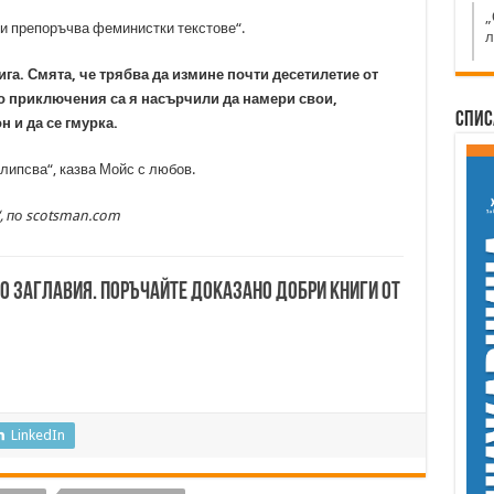
„
и препоръчва феминистки текстове“.
л
ига.
Смята, че трябва да измине почти десетилетие от
то приключения са я насърчили да намери свои,
Спис
 и да се гмурка.
липсва“, казва Мойс с любов.
, по scotsman.com
00 заглавия. Поръчайте доказано добри книги от
LinkedIn