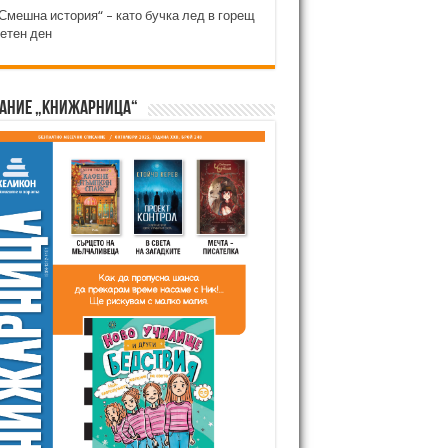
Смешна история“ – като бучка лед в горещ
етен ден
ание „Книжарница“