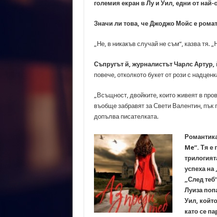
големия екран в Лу и Уил, едни от най
Значи ли това, че Джоджо Мойс е рома
„Не, в никакъв случай не съм“, казва тя. 
Съпругът й, журналистът Чарлс Артур, 
повече, отколкото букет от рози с надцен
„Всъщност, двойките, които живеят в пров
въобще забравят за Свети Валентин, пък по
допълва писателката.
Романтикат
Me“. Тя е 
трилогията
успеха на 
„След теб“
Луиза поп
Уил, който
като се па