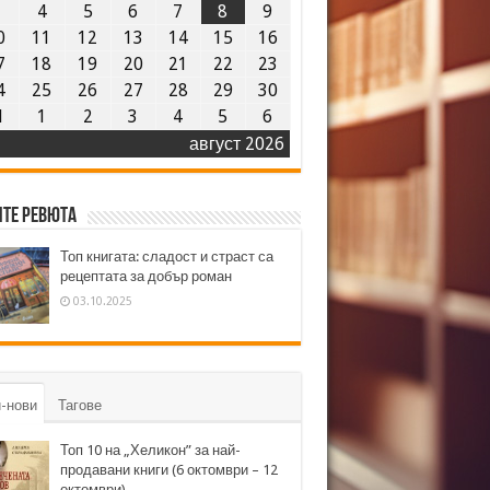
3
4
5
6
7
8
9
0
11
12
13
14
15
16
7
18
19
20
21
22
23
4
25
26
27
28
29
30
1
1
2
3
4
5
6
август 2026
те ревюта
Топ книгата: сладост и страст са
рецептата за добър роман
03.10.2025
-нови
Тагове
Топ 10 на „Хеликон” за най-
продавани книги (6 октомври – 12
октомври)