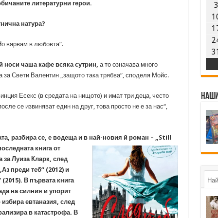
-обичаните литературни герои.
1
тнична натура?
1
2
„Но вярвам в любовта“.
3
й носи чаша кафе всяка сутрин,
а то означава много
ка за Свети Валентин „защото така трябва“, споделя Мойс.
Наши
инция Есекс (в средата на нищото) и имат три деца, често
сле се извиняват един на друг, това просто не е за нас“,
а, разбира се, е водеща и в най-новия й роман – „Still
последната книга
от
 за Луиза Кларк, след
„Аз преди теб“ (2012) и
 (2015). В първата книга
Най
ада на силния и упорит
 избира евтаназия, след
рализира в катастрофа. В