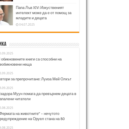
Папа Лъв XIV: Изкуственият
интелект може да е от помощ за
младите и децата
04.07.2025
ика
0.09.2025
 обикновените книги са способни на
еобикновени неща
2.09.2025
втори за препрочитане: Луиза Мей Олкът
3.09.2025
задора Муун помага да превърнем децата в
апалени читатели
2.08.2025
Фермата на животните“ – нечутото
редупреждение на Оруел стана на 80
9.08.2025