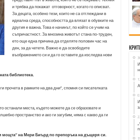
и трябва да покажат отговорност, когато го описват.
За децата, особено тези, които не са отглеждани в
идеална среда, способността да влязат в обувките на
другия е важна. Това е начинът, по който се учим на
съпричастност. За мнозина животът стана по-труден,
ето още една причина да отделяте половин час на
Крит
ден, за да четете. Важно е да освободите
въображението си и да го оставите да изследва нови
3
И
н
ната библиотека.
1
А
 ги прочета в рамките на два дни“, спомня си писателката
0
И
з
то останали места, където можете да се образовате и
лшебно пространство и ако ги загубим, няма с какво да ги
2
„
п
и мощта“ на Мери Биърд по препоръка на дъщеря си.
1