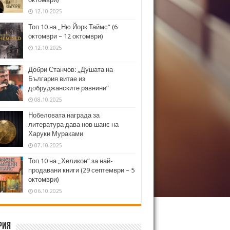
12.10.2025
Топ 10 на „Ню Йорк Таймс” (6
октомври – 12 октомври)
12.10.2025
Добри Станчов: „Душата на
България витае из
добруджанските равнини“
08.10.2025
Нобеловата награда за
литература дава нов шанс на
Харуки Мураками
07.10.2025
Топ 10 на „Хеликон” за най-
продавани книги (29 септември – 5
октомври)
06.10.2025
рия