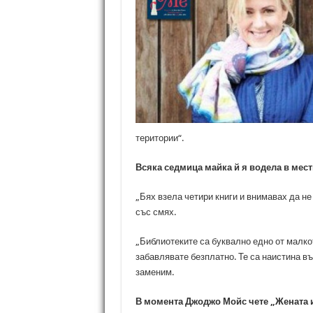
територии“.
Всяка седмица майка й я водела в мест
„Бях взела четири книги и внимавах да не
със смях.
„Библиотеките са буквално едно от малко
забавлявате безплатно. Те са наистина въ
заменим.
В момента Джоджо Мойс чете „Жената 