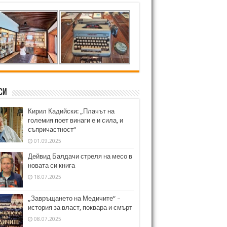
си
Кирил Кадийски: „Плачът на
големия поет винаги е и сила, и
съпричастност“
01.09.2025
Дейвид Балдачи стреля на месо в
новата си книга
18.07.2025
„Завръщането на Медичите“ –
история за власт, поквара и смърт
08.07.2025