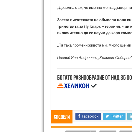
„Доволна съм, че именно моята дъщеря м
Засега писателката не обмисля нова кн
трилогията за Лу Кларк − героиня, чии
включително да се научи да кара камион
„Тя така промени живота ми. Много ще ми 
Превод Яна Андреева, „Хеликон-Съборна“
Богато разнообразие от над 35 0
Facebook
Twitter
Сподели