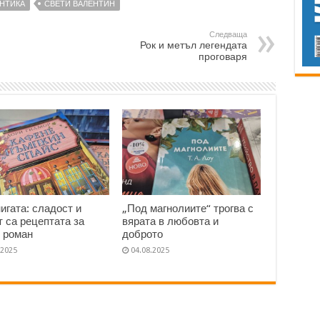
НТИКА
СВЕТИ ВАЛЕНТИН
Следваща
Рок и метъл легендата
проговаря
нигата: сладост и
„Под магнолиите“ трогва с
т са рецептата за
вярата в любовта и
 роман
доброто
.2025
04.08.2025