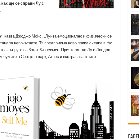
ак ще се справи Лу с
.
а“, казва Джоджо Мойс. „Луиза емоционално и физически се
останала непокътната. Тя предприема ново приключение в Ню
отна съпруга на богат бизнесмен. Приятелят на Лу в Лондон
инеумите в Сентръл парк, Агнес и екстравагантните
Гале