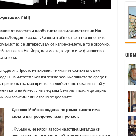
ътуване до САЩ.
вание от класата и необятните възможностите на Ню
а в Лондон, казва:
„Живеем в общество на крайностите,
оманист аз се интересувам от напрежението, а то е огромно,
 обстановка в Ню Йорк, или места, където съм финансово
Откъ
съм гола.
поделя: „Просто не вярвам, че книгите оживяват сами,
едадеш на читателя как изглежда заобикалящата те среда и
а приятелка на моя приятелка любезно ме покани на чай у
ент като на Агнес, с изглед към Сентръл парк, и да зърна
ичко и зависим единствено от доларите.
Джоджо Мойс се надява, че романтиката има
силата да преодолее тази пропаст.
„Хубаво е, че някои автори наистина могат да си
представят път в живота, който не се покрива с техния