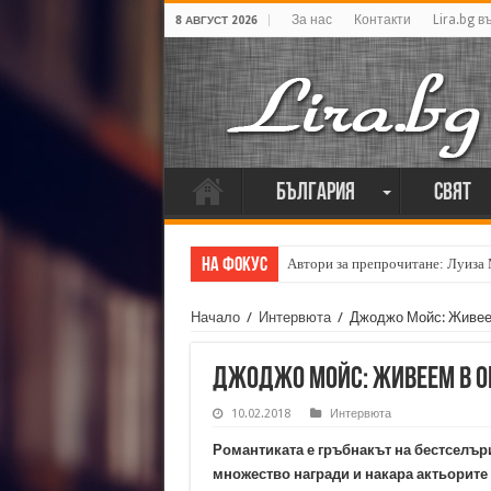
За нас
Контакти
Lira.bg в
8 АВГУСТ 2026
България
Свят
На фокус
Автори за препрочитане: Луиза
Начало
/
Интервюта
/
Джоджо Мойс: Живеем
Джоджо Мойс: Живеем в о
10.02.2018
Интервюта
Романтиката е гръбнакът на бестселър
множество награди и накара актьорите