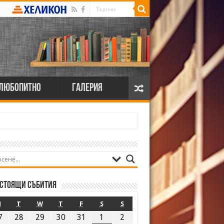
Любопитно
Галерия
стоящи събития
M
T
W
T
F
S
S
7
28
29
30
31
1
2