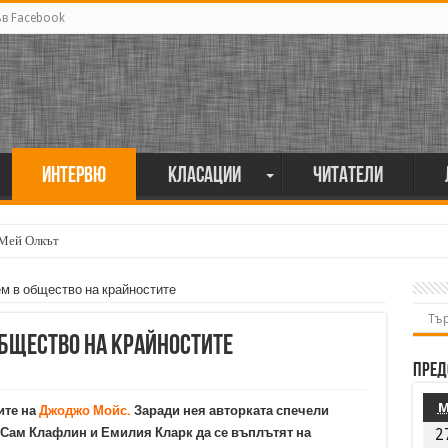
ъв Facebook
Интервю
Класации
Читатели
 Мей Олкът
 в общество на крайностите
бщество на крайностите
Пред
ите на
Джоджо Мойс.
Заради нея авторката спечели
 Сам Клафлин и Емилия Кларк да се въплътят на
2