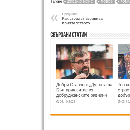
Тагове
ДЖОДЖО МОЙС
ЛЮБОВ
РОМА
Предишна
Как страхът взривява
приятелството
Свързани статии
Добри Станчов: „Душата на
Топ к
България витае из
страс
добруджанските равнини“
добър
08.10.2025
03.10