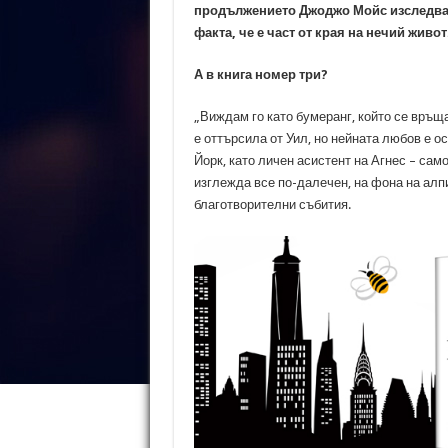
продължението Джоджо Мойс изследва к
факта, че е част от края на нечий живот
А в книга номер три?
„Виждам го като бумеранг, който се връщ
е оттърсила от Уил, но нейната любов е 
Йорк, като личен асистент на Агнес – сам
изглежда все по-далечен, на фона на алп
благотворителни събития.