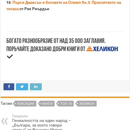
10.
Пърси Джаксън и боговете на Олимп Кн.3: Проклятието на
титана
от Рик Риърдън
Богато разнообразие от над 35 000 заглавия.
Поръчайте доказано добри книги от
Тагове
КЛАСАЦИИ
КНИГИ
ТОП 10
ХЕЛИКОН
Предишна
Гениалността на един народ –
„Българи, за които говори
светът” от Венелин Митев