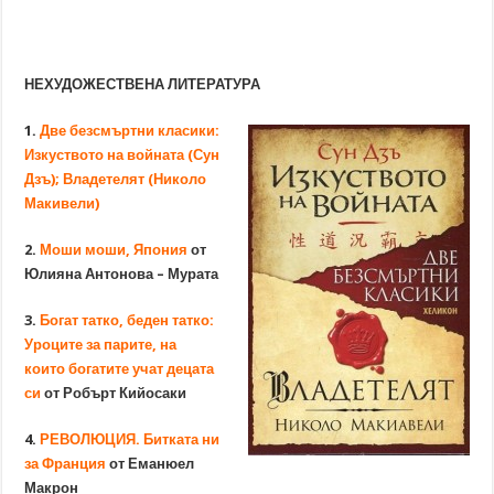
НЕХУДОЖЕСТВЕНА ЛИТЕРАТУРА
1.
Две безсмъртни класики:
Изкуството на войната (Сун
Дзъ); Владетелят (Николо
Макивели)
2.
Моши моши, Япония
от
Юлияна Антонова – Мурата
3.
Богат татко, беден татко:
Уроците за парите, на
които богатите учат децата
си
от Робърт Кийосаки
4.
РЕВОЛЮЦИЯ. Битката ни
за Франция
от Еманюел
Макрон