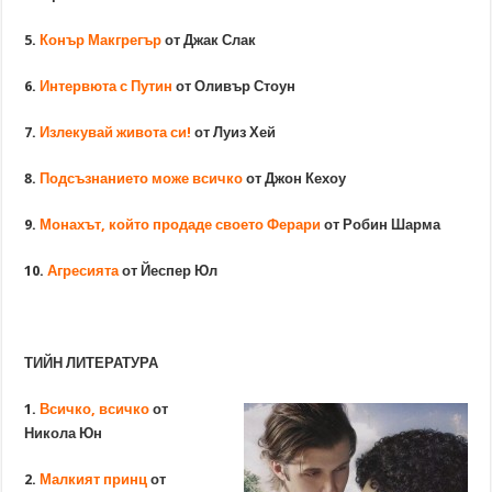
5.
Конър Макгрегър
от Джак Слак
6.
Интервюта с Путин
от Оливър Стоун
7.
Излекувай живота си!
от Луиз Хей
8.
Подсъзнанието може всичко
от Джон Кехоу
9.
Монахът, който продаде своето Ферари
от Робин Шарма
10.
Агресията
от Йеспер Юл
ТИЙН ЛИТЕРАТУРА
1.
Всичко, всичко
от
Никола Юн
2.
Малкият принц
от