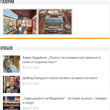
Галерия
Откъси
Кирил Кадийски: „Плачът на големия поет винаги е и
сила, и съпричастност“
01.09.2025
Дейвид Балдачи стреля на месо в новата си книга
18.07.2025
„Завръщането на Медичите“ – история за власт, поквара
и смърт
08.07.2025