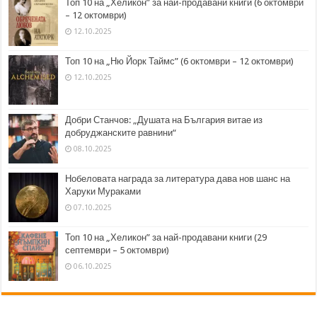
Топ 10 на „Хеликон” за най-продавани книги (6 октомври
– 12 октомври)
12.10.2025
Топ 10 на „Ню Йорк Таймс” (6 октомври – 12 октомври)
12.10.2025
Добри Станчов: „Душата на България витае из
добруджанските равнини“
08.10.2025
Нобеловата награда за литература дава нов шанс на
Харуки Мураками
07.10.2025
Топ 10 на „Хеликон” за най-продавани книги (29
септември – 5 октомври)
06.10.2025