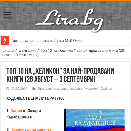
Автори за препрочитане: Луиза Мей Олкът
Кирил Кадийски: „Плачът на големия поет винаги е и сила, и съпричаст
Начало
/
България
/
Топ 10 на „Хеликон” за най-продавани книги (28
август – 3 септември)
Топ 10 на „Хеликон” за най-продавани
книги (28 август – 3 септември)
03.09.2017
България
,
Класации
,
Класации "Хеликон"
,
Събития
ХУДОЖЕСТВЕНА ЛИТЕРАТУРА
1.
Хавра
от Захари
Карабашлиев
2.
Повелител на сенките –