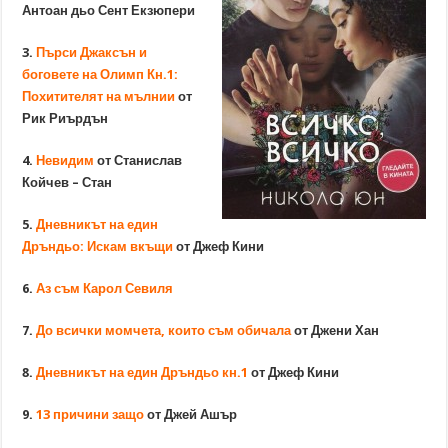
Антоан дьо Сент Екзюпери
3.
Пърси Джаксън и
боговете на Олимп Кн.1:
Похитителят на мълнии
от
Рик Риърдън
4.
Невидим
от Станислав
Койчев – Стан
5.
Дневникът на един
Дръндьо: Искам вкъщи
от Джеф Кини
6.
Аз съм Карол Севиля
7.
До всички момчета, които съм обичала
от Джени Хан
8.
Дневникът на един Дръндьо кн.1
от Джеф Кини
9.
13 причини защо
от Джей Ашър