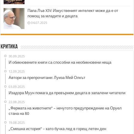
Папа Лъв XIV: Изкуственият интелект може да е от
помощ за младите и децата
04.07.2025
Критика
30.09.2025
И обикновените книги са способни на необикновени неща
12.09.2025
Автори за препрочитане: Луиза Мей Олкът
03.09.2025
Изадора Муун помага да превърнем децата в запалени читатели
22.08.2025
„Фермата на животните“ – нечутото предупреждение на Оруел
стана на 80
19.08.2025
„Смешна история“ – като бучка лед в горещ летен ден