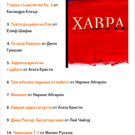
Тъмни съзаклятия Кн. 2
от
Касандра Клеър
3.
Трите дъщери на Ева
от
Елиф Шафак
4.
Остров Камино
от Джон
Гришам
5.
Задната врата на
съдбата
от Агата Кристи
6.
Три ябълки паднаха от небето
от Нарине Абгарян
7.
Манюня
от Нарине Абгарян
8.
Накрая идва смъртта
от Агата Кристи
9.
Джак Ричър: Без второ име
от Лий Чайлд
10.
Чамкория Т.1
от Милен Русков